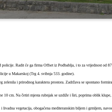
 policije. Radit će ga firma Offset iz Podbablja, i to za vrijednost od 
icije u Makarskoj (Trg 4. svibnja 533. godine).
zelenila i prirodnog karaktera prostora. Zadržava se spontano formiran
 10 cm. Na četiri mjesta rubnjak se uzdiže i širi, poprima oblik klupe, č
a i livadna vegetacija, obogaćena mediteranskim biljem i grmljem, navod