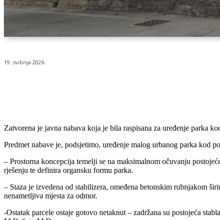
19. svibnja 2026.
Udio
Zatvorena je javna nabava koja je bila raspisana za uređenje parka kod
Predmet nabave je, podsjetimo, uređenje malog urbanog parka kod pol
– Prostorna koncepcija temelji se na maksimalnom očuvanju postojećeg 
rješenju te definira organsku formu parka.
– Staza je izvedena od stabilizera, omeđena betonskim rubnjakom širine
nenametljiva mjesta za odmor.
-Ostatak parcele ostaje gotovo netaknut – zadržana su postojeća stabl