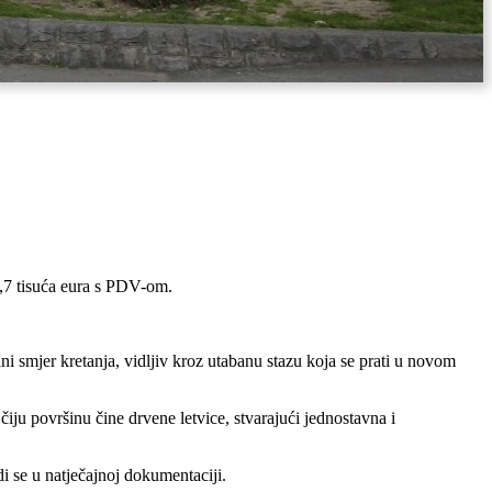
87,7 tisuća eura s PDV-om.
i smjer kretanja, vidljiv kroz utabanu stazu koja se prati u novom
iju površinu čine drvene letvice, stvarajući jednostavna i
i se u natječajnoj dokumentaciji.