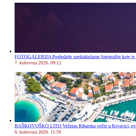
FOTOGALERIJA Pogledajte spektakularne fotografije koje je l
7. kolovoza 2026. 09:12
BAŠKOVOŠKO LITO Večeras Ribarska večer u Krvavici, evo 
6. kolovoza 2026. 11:59