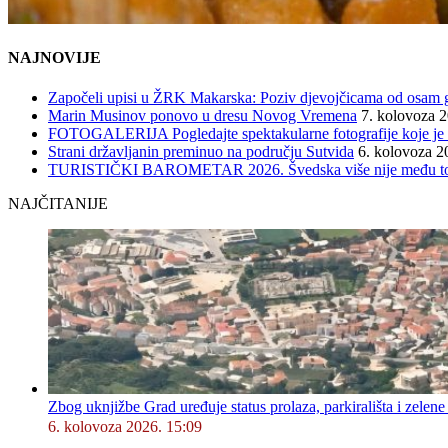
NAJNOVIJE
Započeli upisi u ŽRK Makarska: Poziv djevojčicama od osam god
Marin Musinov ponovo u dresu Novog Vremena
7. kolovoza 
FOTOGALERIJA Pogledajte spektakularne fotografije koje je l
Strani državljanin preminuo na području Sutvida
6. kolovoza 2
TURISTIČKI BAROMETAR 2026. Švedska više nije među top 5, 
NAJČITANIJE
Zbog uknjižbe Grad uređuje status prolaza, parkirališta i zelene
6. kolovoza 2026. 15:09