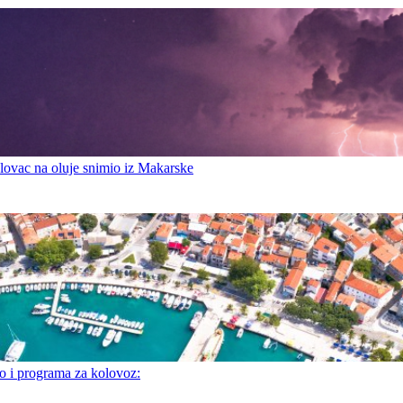
ovac na oluje snimio iz Makarske
i programa za kolovoz: