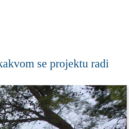
KOLUMNE
MORE
T
kakvom se projektu radi