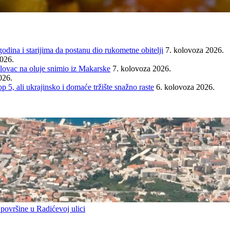
ina i starijima da postanu dio rukometne obitelji
7. kolovoza 2026.
2026.
ovac na oluje snimio iz Makarske
7. kolovoza 2026.
026.
ali ukrajinsko i domaće tržište snažno raste
6. kolovoza 2026.
 površine u Radićevoj ulici