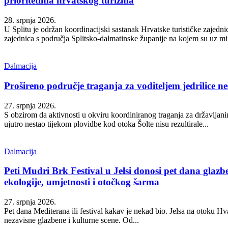
prioritetima hrvatskog turizma
28. srpnja 2026.
U Splitu je održan koordinacijski sastanak Hrvatske turističke zajednic
zajednica s područja Splitsko-dalmatinske županije na kojem su uz mini
Dalmacija
Prošireno područje traganja za voditeljem jedrilice n
27. srpnja 2026.
S obzirom da aktivnosti u okviru koordiniranog traganja za državljani
ujutro nestao tijekom plovidbe kod otoka Šolte nisu rezultirale...
Dalmacija
Peti Mudri Brk Festival u Jelsi donosi pet dana glazbe,
ekologije, umjetnosti i otočkog šarma
27. srpnja 2026.
Pet dana Mediterana ili festival kakav je nekad bio. Jelsa na otoku Hva
nezavisne glazbene i kulturne scene. Od...