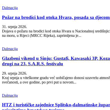
Dalmacija
Požar na brodici kod otoka Hvara, posada sa djecom 
31. srpnja 2026.
Dojava o požaru na brodici kod otoka Hvara u Nacionalnoj središnjici
na moru, u Rijeci (MRCC Rijeka), zaprimljena je...
Dalmacija
Glazbeni vikend u Sinju: Gustafi, Kawasaki 3P, Koza 
drugi na 23. S.A.R.S. festivalu
29. srpnja 2026.
Kraj srpnja u viteškome gradu već uobičajeno donosi uzavrelu atmosf
svečanosti, a ove godine, po prvi put u novom...
Dalmacija
HTZ i turističke zajednice Splitsko-dalmatinske župan