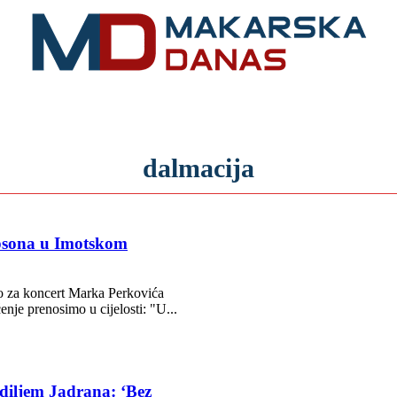
RIVIJERA
VIJESTI
MOZAIK
MAKARSKA
SPOR
dalmacija
mpsona u Imotskom
ano za koncert Marka Perkovića
je prenosimo u cijelosti: "U...
 diljem Jadrana: ‘Bez