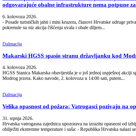
odgovarajuće obalne infrastrukture nema potpune zaš
6. kolovoza 2026.
- Posade turističkih jahti i mini kruzera, članovi Hrvatske udruge pri
pokrenule su niz akcija čišćenja uvala i obale diljem...
Dalmacija
Makarski HGSS spasio stranu državljanku kod Modr
4. kolovoza 2026.
HGSS Stanica Makarska obavijestila je o još jednoj uspješnoj akciji s
Modrog jezera. Kako navode, 2. kolovoza u 14:00 sati, putem...
Dalmacija
Velika opasnost od požara: Vatrogasci pozivaju na o
31. srpnja 2026.
Hrvatska vatrogasna zajednica upozorava na izrazitu opasnost od izbi
obilježiti ekstremne temperature i suša: - Republika Hrvatska nalazi se.