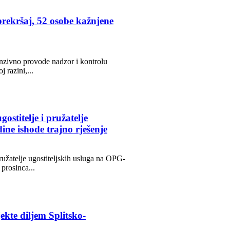
rekršaj, 52 osobe kažnjene
enzivno provode nadzor i kontrolu
 razini,...
ostitelje i pružatelje
ine ishode trajno rješenje
pružatelje ugostiteljskih usluga na OPG-
 prosinca...
ekte diljem Splitsko-