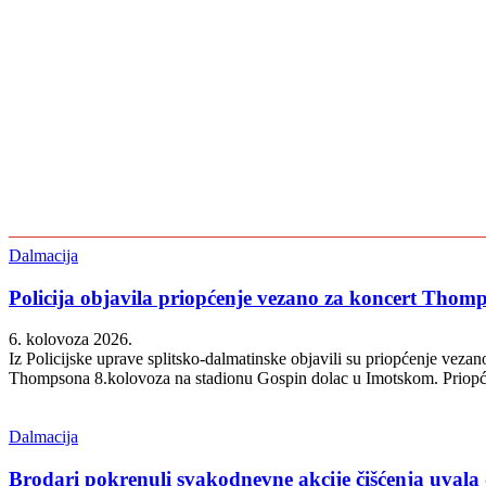
NASLOVNICA
Dalmacija
Policija objavila priopćenje vezano za koncert Tho
6. kolovoza 2026.
Iz Policijske uprave splitsko-dalmatinske objavili su priopćenje vez
Thompsona 8.kolovoza na stadionu Gospin dolac u Imotskom. Priopćen
Dalmacija
Brodari pokrenuli svakodnevne akcije čišćenja uvala