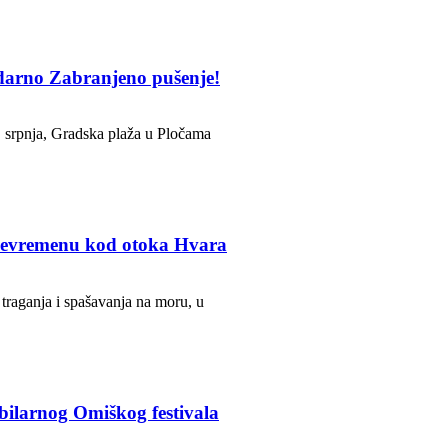
darno Zabranjeno pušenje!
. srpnja, Gradska plaža u Pločama
 nevremenu kod otoka Hvara
traganja i spašavanja na moru, u
bilarnog Omiškog festivala