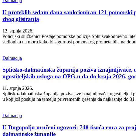
Dalmacija
U proteklih sedam dana sankcioniran 121 pomorski p
zbog glisiranja
13. srpnja 2026.
Policijski službenici Postaje pomorske policije Split svakodnevno int
sudionika na moru kako bi sigurnost pomorskog prometa bila na dobroj
Dalmacija
Splitsko-dalmatinska županija poziva iznajmljivače, ug
ugostiteljskih usluga na OPG-u da do kraja 2026. god
11. srpnja 2026.
Splitsko-dalmatinska županija poziva sve iznajmljivače, ugostitelje i 
u koji još posluju na temelju privremenih rješenja da najkasnije do 31.
Dalmacija
U Dugopolju uručeni ugovori: 748 tisuća eura za proj
dalmatinske županije