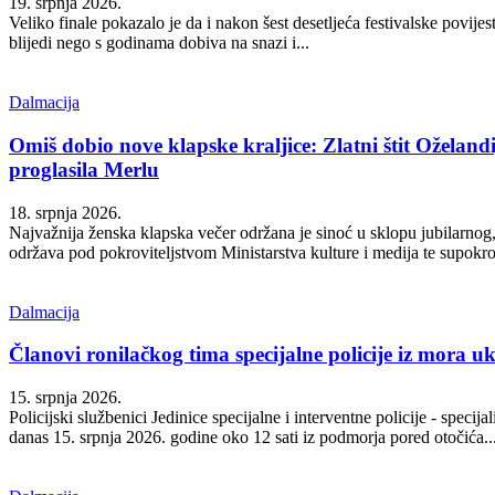
19. srpnja 2026.
Veliko finale pokazalo je da i nakon šest desetljeća festivalske povije
blijedi nego s godinama dobiva na snazi i...
Dalmacija
Omiš dobio nove klapske kraljice: Zlatni štit Oželand
proglasila Merlu
18. srpnja 2026.
Najvažnija ženska klapska večer održana je sinoć u sklopu jubilarnog,
održava pod pokroviteljstvom Ministarstva kulture i medija te supokro
Dalmacija
Članovi ronilačkog tima specijalne policije iz mora uk
15. srpnja 2026.
Policijski službenici Jedinice specijalne i interventne policije - specija
danas 15. srpnja 2026. godine oko 12 sati iz podmorja pored otočića..