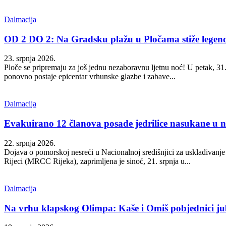
Dalmacija
OD 2 DO 2: Na Gradsku plažu u Pločama stiže legen
23. srpnja 2026.
Ploče se pripremaju za još jednu nezaboravnu ljetnu noć! U petak, 31
ponovno postaje epicentar vrhunske glazbe i zabave...
Dalmacija
Evakuirano 12 članova posade jedrilice nasukane u
22. srpnja 2026.
Dojava o pomorskoj nesreći u Nacionalnoj središnjici za usklađivanje 
Rijeci (MRCC Rijeka), zaprimljena je sinoć, 21. srpnja u...
Dalmacija
Na vrhu klapskog Olimpa: Kaše i Omiš pobjednici ju