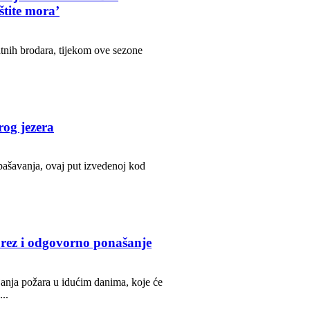
tite mora’
vatnih brodara, tijekom ove sezone
og jezera
pašavanja, ovaj put izvedenoj kod
prez i odgovorno ponašanje
janja požara u idućim danima, koje će
..