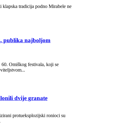
sti klapska tradicija podno Mirabele ne
i, publika najboljom
 60. Omiškog festivala, koji se
viteljstvom...
lonili dvije granate
lizirani protueksplozijski ronioci su
.