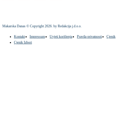
Makarska Danas © Copyright
2026
. by Redakcija j.d.o.o.
Kontakt
Impressum
Uvjeti korištenja
Pravila privatnosti
Cjenik
Cjenik Izbori