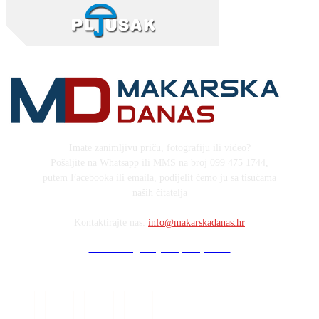
Imate zanimljivu priču, fotografiju ili video?
Pošaljite na Whatsapp ili MMS na broj 099 475 1744,
putem Facebooka ili emaila, podijelit ćemo ju sa tisućama
naših čitatelja
Kontaktirajte nas:
info@makarskadanas.hr
Stock images by Depositphotos