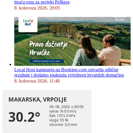
tisuća eura za projekt Peškera
8. kolovoza 2026. 20:05
Local Host kampanja na Booking.com ostvarila odlične
rezultate i dodatno istaknula vrijednost hrvatskih domaćina
8. kolovoza 2026. 11:48