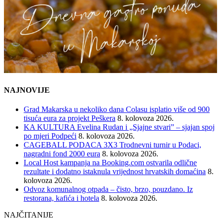
NAJNOVIJE
Grad Makarska u nekoliko dana Colasu isplatio više od 900
tisuća eura za projekt Peškera
8. kolovoza 2026.
KA KULTURA Evelina Rudan i „Sjajne stvari” – sjajan spoj
po mjeri Podpeći
8. kolovoza 2026.
CAGEBALL PODACA 3X3 Trodnevni turnir u Podaci,
nagradni fond 2000 eura
8. kolovoza 2026.
Local Host kampanja na Booking.com ostvarila odlične
rezultate i dodatno istaknula vrijednost hrvatskih domaćina
8.
kolovoza 2026.
Odvoz komunalnog otpada – čisto, brzo, pouzdano. Iz
restorana, kafića i hotela
8. kolovoza 2026.
NAJČITANIJE