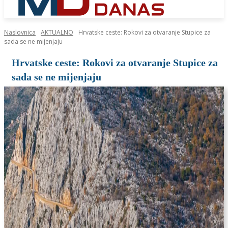
Naslovnica
AKTUALNO
Hrvatske ceste: Rokovi za otvaranje Stupice za
sada se ne mijenjaju
Hrvatske ceste: Rokovi za otvaranje Stupice za
sada se ne mijenjaju