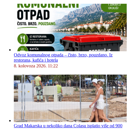
Odvoz komunalnog otpada – čisto, brzo, pouzdano. Iz
restorana, kafića i hotela
8. kolovoza 2026. 11:22
Grad Makarska u nekoliko dana Colasu isplatio više od 900