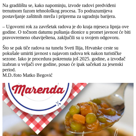
Na gradilištu se, kako napominju, izvode radovi predviđeni
trenutnom fazom tehnološkog procesa. To podrazumijeva
postavljanje zaštitnih mreža i priprema za ugradnju barijera.
– Ugovorni rok za završetak radova je do kraja mjeseca lipnja ove
godine. O točnom datumu puštanja dionice u promet javnost će biti
pravovremeno obaviještena, zaključili su u svojem odgovoru.
Što se pak tiče radova na tunelu Sveti Ilija, Hrvatske ceste su
pokušale umiriti javnost s najavom radova tek nakon turističke
sezone. Iako je procedura pokrenuta još 2025. godine, a izvođač
izabran u veljači ove godine, posao će ipak sačekati za jesenski
period.
M.D./foto Matko Begović