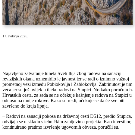
17. svibnja 2026.
Najavljeno zatvaranje tunela Sveti Ilija zbog radova na sanaciji
revizijskih okana uznemirilo je javnost jer se radi o iznimno važnoj
prometnoj vezi između Pobiokovlja i Zabiokovlja. Zabrinutost je tim
veća jer su još uvijek u tijeku radovi na Stupici. No kako poručuju iz
Hrvatskih cesta, za sada se ne očekuje kašnjenje radova na Stupici u
odnosu na ranije rokove. Kako su rekli, očekuje se da će sve biti
završeno do kraja lipnja.
– Radovi na sanaciji pokosa na državnoj cesti D512, predio Stupica,
odvijaju se u skladu s tehničkim zahtjevima projekta. Kao investitor,
kontinuirano pratimo izvršenje ugovornih obveza, poručili su.