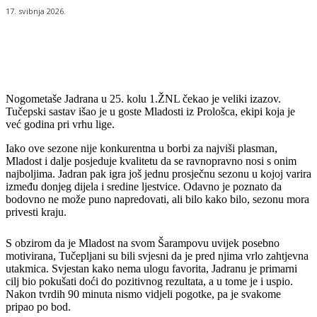
17. svibnja 2026.
Nogometaše Jadrana u 25. kolu 1.ŽNL čekao je veliki izazov.
Tučepski sastav išao je u goste Mladosti iz Prološca, ekipi koja je
već godina pri vrhu lige.
Iako ove sezone nije konkurentna u borbi za najviši plasman,
Mladost i dalje posjeduje kvalitetu da se ravnopravno nosi s onim
najboljima. Jadran pak igra još jednu prosječnu sezonu u kojoj varira
između donjeg dijela i sredine ljestvice. Odavno je poznato da
bodovno ne može puno napredovati, ali bilo kako bilo, sezonu mora
privesti kraju.
S obzirom da je Mladost na svom Šarampovu uvijek posebno
motivirana, Tučepljani su bili svjesni da je pred njima vrlo zahtjevna
utakmica. Svjestan kako nema ulogu favorita, Jadranu je primarni
cilj bio pokušati doći do pozitivnog rezultata, a u tome je i uspio.
Nakon tvrdih 90 minuta nismo vidjeli pogotke, pa je svakome
pripao po bod.