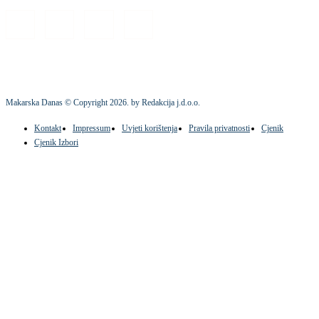
Makarska Danas © Copyright
2026
. by Redakcija j.d.o.o.
Kontakt
Impressum
Uvjeti korištenja
Pravila privatnosti
Cjenik
Cjenik Izbori