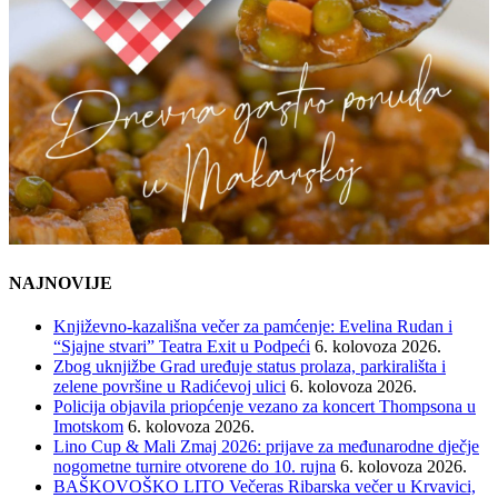
NAJNOVIJE
Književno-kazališna večer za pamćenje: Evelina Rudan i
“Sjajne stvari” Teatra Exit u Podpeći
6. kolovoza 2026.
Zbog uknjižbe Grad uređuje status prolaza, parkirališta i
zelene površine u Radićevoj ulici
6. kolovoza 2026.
Policija objavila priopćenje vezano za koncert Thompsona u
Imotskom
6. kolovoza 2026.
Lino Cup & Mali Zmaj 2026: prijave za međunarodne dječje
nogometne turnire otvorene do 10. rujna
6. kolovoza 2026.
BAŠKOVOŠKO LITO Večeras Ribarska večer u Krvavici,