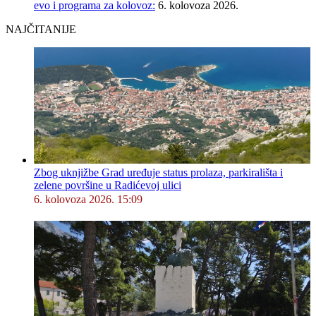
evo i programa za kolovoz:
6. kolovoza 2026.
NAJČITANIJE
Zbog uknjižbe Grad uređuje status prolaza, parkirališta i
zelene površine u Radićevoj ulici
6. kolovoza 2026. 15:09