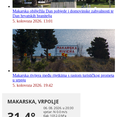
Makarska obilježila Dan pobjede i domovinske zahvalnosti te
Dan hrvatskih branitelja
5. kolovoza 2026. 13:01
Makarska rivijera među rijetkima s rastom turističkog prometa
u srpnju
5. kolovoza 2026. 19:42