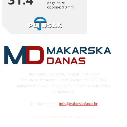
Imate zanimljivu priču, fotografiju ili video?
Pošaljite na Whatsapp ili MMS na broj 099 475 1744,
putem Facebooka ili emaila, podijelit ćemo ju sa tisućama
naših čitatelja
Kontaktirajte nas:
info@makarskadanas.hr
Stock images by Depositphotos