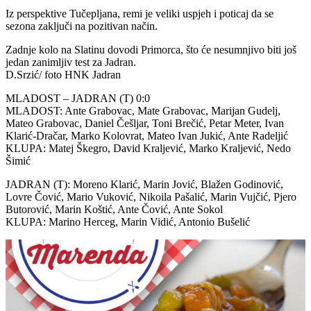
Iz perspektive Tučepljana, remi je veliki uspjeh i poticaj da se
sezona zaključi na pozitivan način.
Zadnje kolo na Slatinu dovodi Primorca, što će nesumnjivo biti još
jedan zanimljiv test za Jadran.
D.Srzić/ foto HNK Jadran
MLADOST – JADRAN (T) 0:0
MLADOST: Ante Grabovac, Mate Grabovac, Marijan Gudelj,
Mateo Grabovac, Daniel Češljar, Toni Brečić, Petar Meter, Ivan
Klarić-Dračar, Marko Kolovrat, Mateo Ivan Jukić, Ante Radeljić
KLUPA: Matej Škegro, David Kraljević, Marko Kraljević, Nedo
Šimić
JADRAN (T): Moreno Klarić, Marin Jović, Blažen Godinović,
Lovre Čović, Mario Vuković, Nikoila Pašalić, Marin Vujčić, Pjero
Butorović, Marin Koštić, Ante Čović, Ante Sokol
KLUPA: Marino Herceg, Marin Vidić, Antonio Bušelić