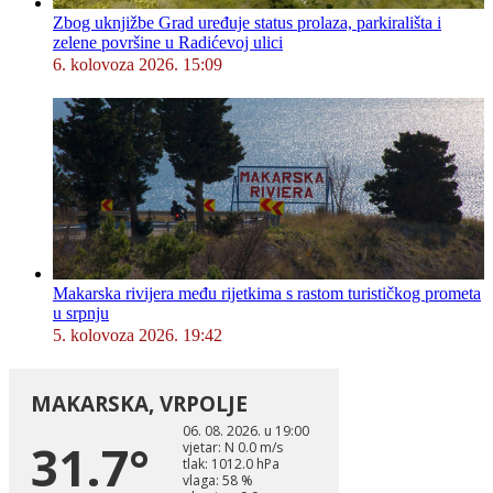
Zbog uknjižbe Grad uređuje status prolaza, parkirališta i
zelene površine u Radićevoj ulici
6. kolovoza 2026. 15:09
Makarska rivijera među rijetkima s rastom turističkog prometa
u srpnju
5. kolovoza 2026. 19:42