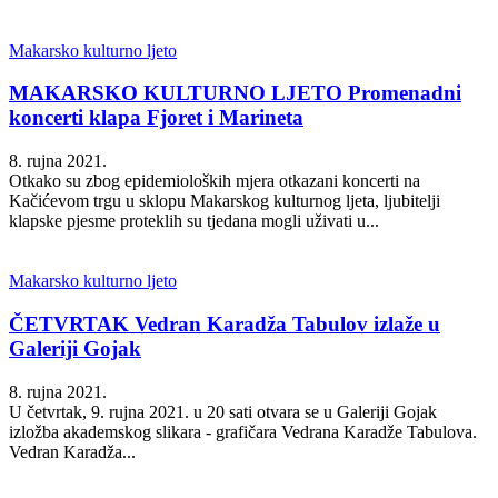
Makarsko kulturno ljeto
MAKARSKO KULTURNO LJETO Promenadni
koncerti klapa Fjoret i Marineta
8. rujna 2021.
Otkako su zbog epidemioloških mjera otkazani koncerti na
Kačićevom trgu u sklopu Makarskog kulturnog ljeta, ljubitelji
klapske pjesme proteklih su tjedana mogli uživati u...
Makarsko kulturno ljeto
ČETVRTAK Vedran Karadža Tabulov izlaže u
Galeriji Gojak
8. rujna 2021.
U četvrtak, 9. rujna 2021. u 20 sati otvara se u Galeriji Gojak
izložba akademskog slikara - grafičara Vedrana Karadže Tabulova.
Vedran Karadža...