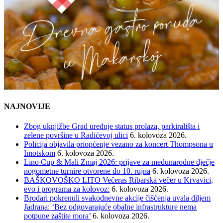
NAJNOVIJE
Zbog uknjižbe Grad uređuje status prolaza, parkirališta i
zelene površine u Radićevoj ulici
6. kolovoza 2026.
Policija objavila priopćenje vezano za koncert Thompsona u
Imotskom
6. kolovoza 2026.
Lino Cup & Mali Zmaj 2026: prijave za međunarodne dječje
nogometne turnire otvorene do 10. rujna
6. kolovoza 2026.
BAŠKOVOŠKO LITO Večeras Ribarska večer u Krvavici,
evo i programa za kolovoz:
6. kolovoza 2026.
Brodari pokrenuli svakodnevne akcije čišćenja uvala diljem
Jadrana: ‘Bez odgovarajuće obalne infrastrukture nema
potpune zaštite mora’
6. kolovoza 2026.