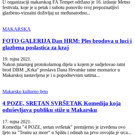
U organizaciji makarskog FA Tempet održano je 16. izdanje Metno
festivala, koje je u petak i subotu ponovilo svoj prepoznatljivi
glazbeno-vizualni doživljaj uz međunarodnu...
MAKARSKA
FOTO GALERIJA Dan HRM: Ples brodova u luci i
glazbena poslastica za kraj
19. rujna 2021.
Nakon jutarnjeg protokolarnog dijela u kojem je sudjelovao ratni
brod DBM ,,Krka'' proslava Dana Hrvatske ratne mornarice u
Makarskoj nastavljena je i u popodnevnim satima...
Makarsko kulturno ljeto
4 POZE, SRETAN SVRŠETAK Komedija koja
oduševljava publiku stiže u Makarsku
17. rujna 2021.
Komedija "4 POZE, sretan svršetak" premijerno je izvedena ovo
ljeto na "Teatru uz more" u Splitu i odmah na prvu osvojila je srca...