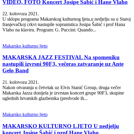
VIDEO, FOTO Koncert Josipe Šabić i Hane Vlaho
22. kolovoza 2021.
U sklopu programa Makarskog kulturnog ljeta,u nedjelju su u Staroj
franjevačkoj crkvi nastupile sopranistica Josipa Šabić i prof Hana
Vlaho na klaviru. Program: G. Puccini: Quando...
Makarsko kulturno ljeto
MAKARSKA JAZZ FESTIVAL Na spomeniku
nastupili izvrsni 90F3, večeras zatvaranje uz Ante
Gelo Band
21. kolovoza 2021.
Nakon otvaranja u četvrtak uz Elvis Stanić Group, druga večer
Makarska Jazza donijela je izvrstan koncert grupe 90F3, skupine
uglednih hrvatskih glazbenika (predvode ih...
Makarsko kulturno ljeto
MAKARSKO KULTURNO LJETO U nedjelju
koncert Josipe Šabić i prof.Hane Vlaho