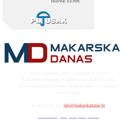
Imate zanimljivu priču, fotografiju ili video?
Pošaljite na Whatsapp ili MMS na broj 099 475 1744,
putem Facebooka ili emaila, podijelit ćemo ju sa tisućama
naših čitatelja
Kontaktirajte nas:
info@makarskadanas.hr
Stock images by Depositphotos