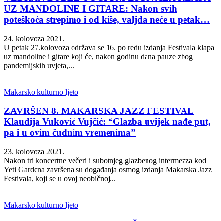
UZ MANDOLINE I GITARE: Nakon svih
poteškoća strepimo i od kiše, valjda neće u petak…
24. kolovoza 2021.
U petak 27.kolovoza održava se 16. po redu izdanja Festivala klapa
uz mandoline i gitare koji će, nakon godinu dana pauze zbog
pandemijskih uvjeta,...
Makarsko kulturno ljeto
ZAVRŠEN 8. MAKARSKA JAZZ FESTIVAL
Klaudija Vuković Vujčić: “Glazba uvijek nađe put,
pa i u ovim čudnim vremenima”
23. kolovoza 2021.
Nakon tri koncertne večeri i subotnjeg glazbenog intermezza kod
Yeti Gardena završena su događanja osmog izdanja Makarska Jazz
Festivala, koji se u ovoj neobičnoj...
Makarsko kulturno ljeto