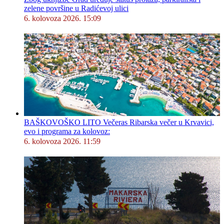
zelene površine u Radićevoj ulici
6. kolovoza 2026. 15:09
BAŠKOVOŠKO LITO Večeras Ribarska večer u Krvavici,
evo i programa za kolovoz:
6. kolovoza 2026. 11:59