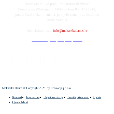
Imate zanimljivu priču, fotografiju ili video?
Pošaljite na Whatsapp ili MMS na broj 099 475 1744,
putem Facebooka ili emaila, podijelit ćemo ju sa tisućama
naših čitatelja
Kontaktirajte nas:
info@makarskadanas.hr
Stock images by Depositphotos
Makarska Danas © Copyright
2026
. by Redakcija j.d.o.o.
Kontakt
Impressum
Uvjeti korištenja
Pravila privatnosti
Cjenik
Cjenik Izbori