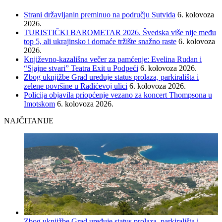
Strani državljanin preminuo na području Sutvida
6. kolovoza
2026.
TURISTIČKI BAROMETAR 2026. Švedska više nije među
top 5, ali ukrajinsko i domaće tržište snažno raste
6. kolovoza
2026.
Književno-kazališna večer za pamćenje: Evelina Rudan i
“Sjajne stvari” Teatra Exit u Podpeći
6. kolovoza 2026.
Zbog uknjižbe Grad uređuje status prolaza, parkirališta i
zelene površine u Radićevoj ulici
6. kolovoza 2026.
Policija objavila priopćenje vezano za koncert Thompsona u
Imotskom
6. kolovoza 2026.
NAJČITANIJE
Zbog uknjižbe Grad uređuje status prolaza, parkirališta i