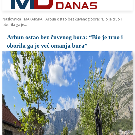
Naslovnica
MAKARSKA
Arbun ostao bez čuvenog bora: "Bio je truo i
oborila ga je...
Arbun ostao bez čuvenog bora: “Bio je truo i
oborila ga je već omanja bura”