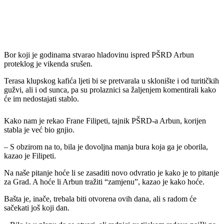
Bor koji je godinama stvarao hladovinu ispred PŠRD Arbun
proteklog je vikenda srušen.
Terasa klupskog kafića ljeti bi se pretvarala u sklonište i od turitičkih
gužvi, ali i od sunca, pa su prolaznici sa žaljenjem komentirali kako
će im nedostajati stablo.
Kako nam je rekao Frane Filipeti, tajnik PŠRD-a Arbun, korijen
stabla je već bio gnjio.
– S obzirom na to, bila je dovoljna manja bura koja ga je oborila,
kazao je Filipeti.
Na naše pitanje hoće li se zasaditi novo odvratio je kako je to pitanje
za Grad. A hoće li Arbun tražiti “zamjenu”, kazao je kako hoće.
Bašta je, inače, trebala biti otvorena ovih dana, ali s radom će
sačekati još koji dan.