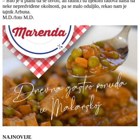
– Bilo je u planu da se otvori, ali radnici su tijekom radova naišli na
neke nepredviđene okolnosti, pa se malo oduljilo, rekao nam je
tajnik Arbuna.
M.D./foto M.D.
NAJNOVIJE