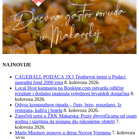
NAJNOVIJE
CAGEBALL PODACA 3X3 Trodnevni turnir u Podaci,
nagradni fond 2000 eura
8. kolovoza 2026.
Local Host kampanja na Booking.com ostvarila odlične
rezultate i dodatno istaknula vrijednost hrvatskih domaćina
8.
kolovoza 2026.
Odvoz komunalnog otpada – čisto, brzo, pouzdano. Iz
restorana, kafića i hotela
8. kolovoza 2026.
Započeli upisi u ŽRK Makarska: Poziv djevojčicama od osam
godina i starijima da postanu dio rukometne obitelji
7.
kolovoza 2026.
Marin Musinov ponovo u dresu Novog Vremena
7. kolovoza
2026.