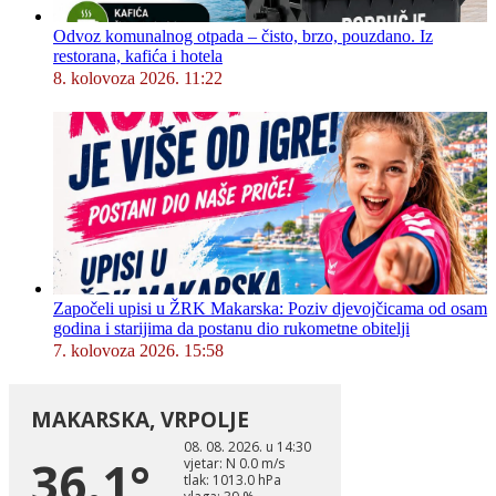
Odvoz komunalnog otpada – čisto, brzo, pouzdano. Iz
restorana, kafića i hotela
8. kolovoza 2026. 11:22
Započeli upisi u ŽRK Makarska: Poziv djevojčicama od osam
godina i starijima da postanu dio rukometne obitelji
7. kolovoza 2026. 15:58