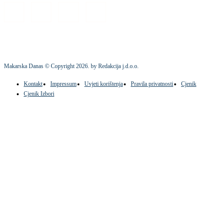
Makarska Danas © Copyright
2026
. by Redakcija j.d.o.o.
Kontakt
Impressum
Uvjeti korištenja
Pravila privatnosti
Cjenik
Cjenik Izbori