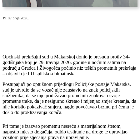
19. svibnja 2026.
Općinski prekršajni sud u Makarskoj donio je presudu protiv 34-
godišnjaka koji je 29. travnja 2026. godine u noćnim satima na
području Gradca i Živogošća počinio niz teških prometnih prekršaja
– objavila je PU splitsko-dalmatinska.
Postupajući po optužnom prijedlogu Policijske postaje Makarska,
sud je utvrdio da se vozač nije zaustavio na znak policijskih
službenika, da se nije pridržavao prometnih znakova i svoje
prometne trake, da je nesigurno skretao i mijenjao smjer kretanja, da
nije koristio pokazivač smjera, naglo povećavao brzinu pri čemu je
došlo do proklizavanja kotača.
Pri tome je izazvao prometnu nesreću s materijalnom štetom,
napustio mjesto događaja, odbio testiranje na droge te upravljao
vozilom prije stjecanja prava na upravljanje.