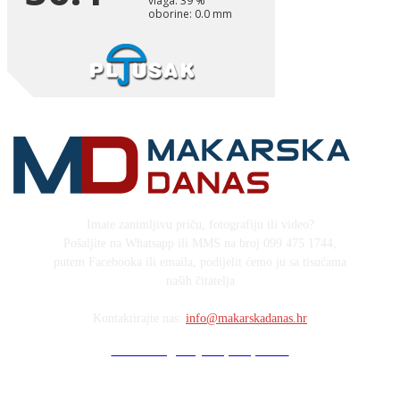
Imate zanimljivu priču, fotografiju ili video?
Pošaljite na Whatsapp ili MMS na broj 099 475 1744,
putem Facebooka ili emaila, podijelit ćemo ju sa tisućama
naših čitatelja
Kontaktirajte nas:
info@makarskadanas.hr
Stock images by Depositphotos