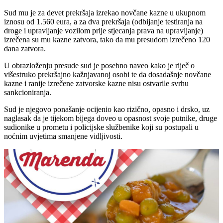
Sud mu je za devet prekršaja izrekao novčane kazne u ukupnom
iznosu od 1.560 eura, a za dva prekršaja (odbijanje testiranja na
droge i upravljanje vozilom prije stjecanja prava na upravljanje)
izrečena su mu kazne zatvora, tako da mu presudom izrečeno 120
dana zatvora.
U obrazloženju presude sud je posebno naveo kako je riječ o
višestruko prekršajno kažnjavanoj osobi te da dosadašnje novčane
kazne i ranije izrečene zatvorske kazne nisu ostvarile svrhu
sankcioniranja.
Sud je njegovo ponašanje ocijenio kao rizično, opasno i drsko, uz
naglasak da je tijekom bijega doveo u opasnost svoje putnike, druge
sudionike u prometu i policijske službenike koji su postupali u
noćnim uvjetima smanjene vidljivosti.