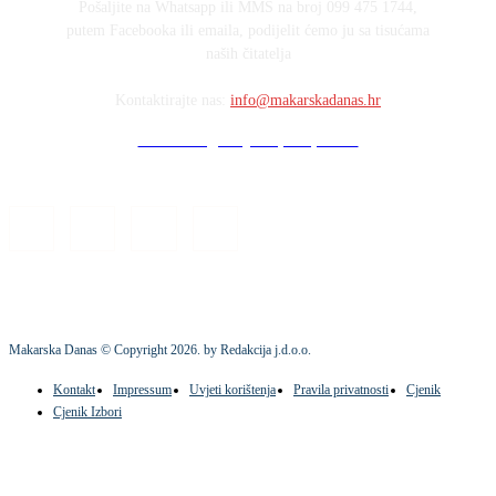
Pošaljite na Whatsapp ili MMS na broj 099 475 1744,
putem Facebooka ili emaila, podijelit ćemo ju sa tisućama
naših čitatelja
Kontaktirajte nas:
info@makarskadanas.hr
Stock images by Depositphotos
Makarska Danas © Copyright
2026
. by Redakcija j.d.o.o.
Kontakt
Impressum
Uvjeti korištenja
Pravila privatnosti
Cjenik
Cjenik Izbori