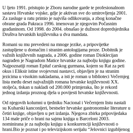
U ljeto 1991. pristupio je Zboru narodne garde te profesionalnom
sastavu Hrvatske vojske, gdje je aktivan sve do umirovljenja 2001.
Za zasluge u ratu primio je najviša odlikovanja, a zbog konačne
obrane grada Pakraca 1996. imenovan je njegovim Počasnim
građaninom. Od 1998. do 2004. obnašao je dužnost dopredsjednika
Društva hrvatskih književnika u dva mandata.
Romani su mu prevedeni na mnoge jezike, a pripovijetke
zastupljene u domaćim i stranim antologijama proze. Dobitnik je
važnih književnih nagrada, a 2006. godine roman Dioklecijan
nagrađen je Nagradom Matice hrvatske za najbolju knjigu godine.
Najpoznatiji roman Epitaf carskog gurmana, kojem su Rat za peti
okus i Eliksir istine svojevrsni nastavci, objavljen je na stranim
jezicima u visokim nakladama, a isti je roman u biblioteci Večernjeg
lista među deset najvažnijih romana hrvatske književnosti XX.
stoljeća, tiskan u nakladi od 200.000 primjeraka, što je rekord
jednog izdanja proznog djela u povijesti hrvatske književnosti.
Od njegovih kolumni u tjedniku Nacional i Večernjem listu nastali
su Kuharski kanconijeri, bestseler hrvatske gastronomske literature u
četiri knjige, objavljen u pet izdanja. Njegova zbirka pripovijedaka
134 male priče o hrani na sajmu knjiga u Barceloni 2003.
nominirana je za najbolju knjigu u konkurenciji književnosti o
hrani.Bio je poznat i po televizijskom serijalu “Jelovnici izgubljenog