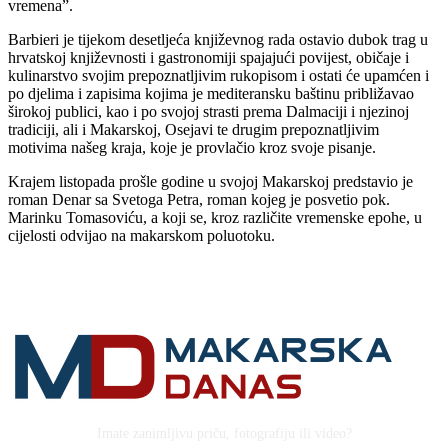
vremena”.
Barbieri je tijekom desetljeća književnog rada ostavio dubok trag u
hrvatskoj književnosti i gastronomiji spajajući povijest, običaje i
kulinarstvo svojim prepoznatljivim rukopisom i ostati će upamćen i
po djelima i zapisima kojima je mediteransku baštinu približavao
širokoj publici, kao i po svojoj strasti prema Dalmaciji i njezinoj
tradiciji, ali i Makarskoj, Osejavi te drugim prepoznatljivim
motivima našeg kraja, koje je provlačio kroz svoje pisanje.
Krajem listopada prošle godine u svojoj Makarskoj predstavio je
roman Denar sa Svetoga Petra, roman kojeg je posvetio pok.
Marinku Tomasoviću, a koji se, kroz različite vremenske epohe, u
cijelosti odvijao na makarskom poluotoku.
Imate zanimljivu priču, fotografiju ili video?