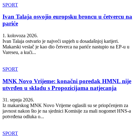
SPORT
Ivan Talaja osvojio europsku broncu u četvercu na
pariće
1. kolovoza 2026.
Ivan Talaja ostvario je najveći uspjeh u dosadašnjoj karijeri.
Makarski veslač je kao dio četverca na pariće nastupio na EP-u u
Vareseu, a kući...
SPORT
MNK Novo Vrijeme: konačni poredak HMNL nije
utvrđen u skladu s Propozicijama natjecanja
31. srpnja 2026.
Iz makarskog MNK Novo Vrijeme oglasili su se priopćenjem za
javnost nakon što je na sjednici Komisije za mali nogomet HNS-a
potvrđena odluka o...
SPORT