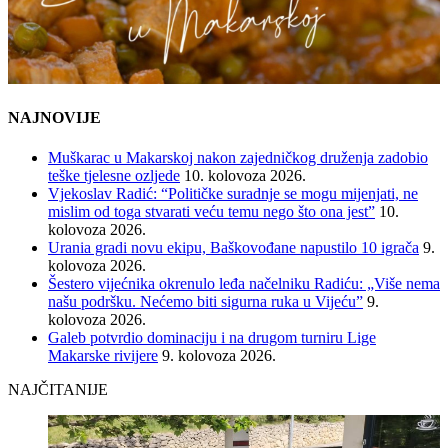
NAJNOVIJE
Muškarac u Makarskoj nakon zajedničkog druženja zadobio
teške tjelesne ozljede
10. kolovoza 2026.
Vjekoslav Radić: “Političke suradnje se mogu mijenjati, ne
mislim od toga stvarati veću temu nego što ona jest”
10.
kolovoza 2026.
Urania gradi novu ekipu, Baškovođane napustilo 10 igrača
9.
kolovoza 2026.
Šestero vijećnika okrenulo leđa načelniku Radiću: „Više nema
našu podršku. Nećemo biti sigurna ruka u Vijeću”
9.
kolovoza 2026.
Galeb potvrdio dominaciju i na drugom turniru Lige
Makarske rivijere
9. kolovoza 2026.
NAJČITANIJE