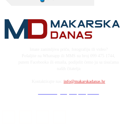
Imate zanimljivu priču, fotografiju ili video?
Pošaljite na Whatsapp ili MMS na broj 099 475 1744,
putem Facebooka ili emaila, podijelit ćemo ju sa tisućama
naših čitatelja
Kontaktirajte nas:
info@makarskadanas.hr
Stock images by Depositphotos