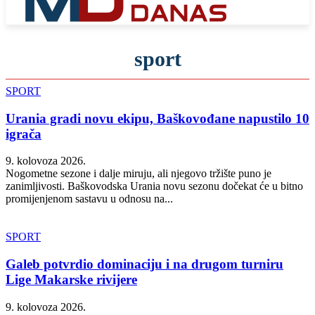
sport
SPORT
Urania gradi novu ekipu, Baškovođane napustilo 10
igrača
9. kolovoza 2026.
Nogometne sezone i dalje miruju, ali njegovo tržište puno je
zanimljivosti. Baškovodska Urania novu sezonu dočekat će u bitno
promijenjenom sastavu u odnosu na...
SPORT
Galeb potvrdio dominaciju i na drugom turniru
Lige Makarske rivijere
9. kolovoza 2026.