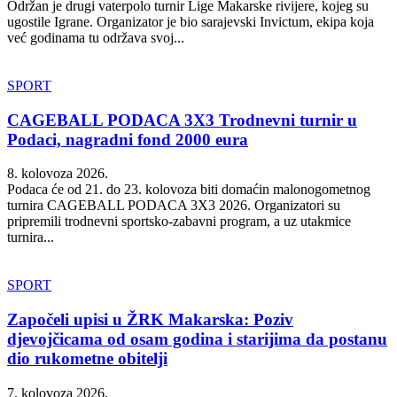
Održan je drugi vaterpolo turnir Lige Makarske rivijere, kojeg su
ugostile Igrane. Organizator je bio sarajevski Invictum, ekipa koja
već godinama tu održava svoj...
SPORT
CAGEBALL PODACA 3X3 Trodnevni turnir u
Podaci, nagradni fond 2000 eura
8. kolovoza 2026.
Podaca će od 21. do 23. kolovoza biti domaćin malonogometnog
turnira CAGEBALL PODACA 3X3 2026. Organizatori su
pripremili trodnevni sportsko-zabavni program, a uz utakmice
turnira...
SPORT
Započeli upisi u ŽRK Makarska: Poziv
djevojčicama od osam godina i starijima da postanu
dio rukometne obitelji
7. kolovoza 2026.