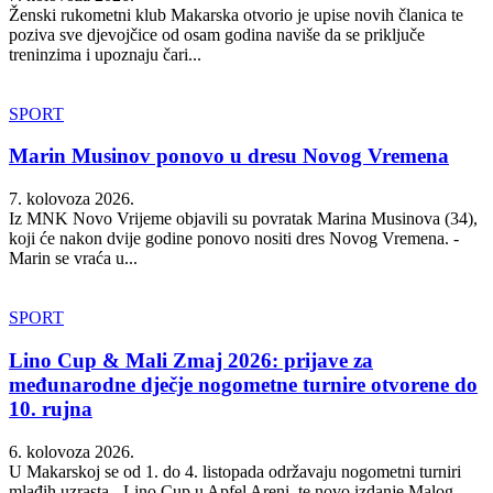
Ženski rukometni klub Makarska otvorio je upise novih članica te
poziva sve djevojčice od osam godina naviše da se priključe
treninzima i upoznaju čari...
SPORT
Marin Musinov ponovo u dresu Novog Vremena
7. kolovoza 2026.
Iz MNK Novo Vrijeme objavili su povratak Marina Musinova (34),
koji će nakon dvije godine ponovo nositi dres Novog Vremena. -
Marin se vraća u...
SPORT
Lino Cup & Mali Zmaj 2026: prijave za
međunarodne dječje nogometne turnire otvorene do
10. rujna
6. kolovoza 2026.
U Makarskoj se od 1. do 4. listopada održavaju nogometni turniri
mlađih uzrasta - Lino Cup u Apfel Areni, te novo izdanje Malog