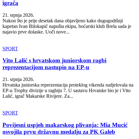
igrača
21. srpnja 2026.
Nakon što je prije desetak dana objavljeno kako dugogodišnji
kapetan Ivan Bilokapić napušta ekipu, boćarski klub Brela sada je
najavio prve dolaske. Uoči nove...
SPORT
Vito Lalić s hrvatskom juniorskom ragbi
reprezentacijom nastupio na EP-u
21. srpnja 2026.
Hrvatska juniorska reprezentacija proteklog vikenda sudjelovala na
EP-u Trophy divizije u ragbiju 7. U sastavu Hrvatske bio je i Vito
Lalić, igrač Makarske Rivijere. Za...
SPORT
Povijesni uspjeh makarskog plivanja: Mia Mucić
osvojila prvu državnu medalju za PK Galeb