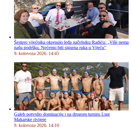
Šestero vijećnika okrenulo leđa načelniku Radiću: „Više nema
našu podršku. Nećemo biti sigurna ruka u Vijeću"
9. kolovoza 2026. 14:45
Galeb potvrdio dominaciju i na drugom turniru Lige
Makarske rivijere
9. kolovoza 2026. 14:10