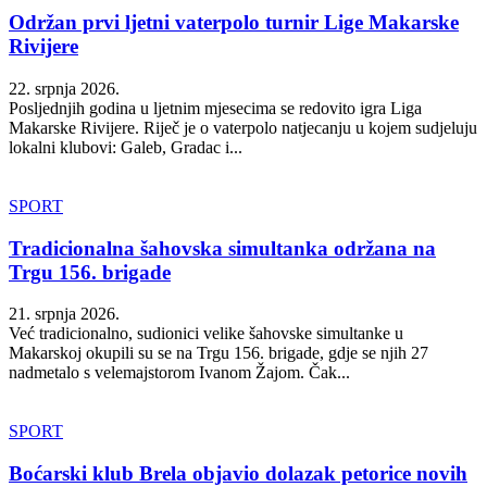
Održan prvi ljetni vaterpolo turnir Lige Makarske
Rivijere
22. srpnja 2026.
Posljednjih godina u ljetnim mjesecima se redovito igra Liga
Makarske Rivijere. Riječ je o vaterpolo natjecanju u kojem sudjeluju
lokalni klubovi: Galeb, Gradac i...
SPORT
Tradicionalna šahovska simultanka održana na
Trgu 156. brigade
21. srpnja 2026.
Već tradicionalno, sudionici velike šahovske simultanke u
Makarskoj okupili su se na Trgu 156. brigade, gdje se njih 27
nadmetalo s velemajstorom Ivanom Žajom. Čak...
SPORT
Boćarski klub Brela objavio dolazak petorice novih