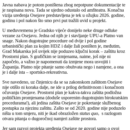
Javna nabava je potom poništena zbog nepotpune dokumentacije te
je raspisana nova. Tada se ujedno odustalo od amfiteatra. Konačna
vizija uređenja Osejave predstavljena je tek u ožujku 2026. godine,
godinu i pol nakon što smo prvi put tražili uvid u projekt.
U međuvremenu je Gradsko vijeće donijelo neke druge odluke
vezane za Osejavu. Jedna od njih je i stavljanje UPU-a Platno van
snage. Nakon dugotrajne procedure od dvije i pol godine
urbanistički plan za kojim HDZ i dalje žali poništen je, međutim,
Grad Makarska još uvijek nije poduzeo ključni korak – zaštitu kroz
Prostorni plan. S grafičkim se izmjenama, naime, još nije ni
započelo, a važno je napomenuti da izmjene mora usvojiti i
Županija. Platno nije pitanje samo obuhvata nego i namjene, a ona
je i dalje ista – sportsko-rekreativna.
Sve navedeno, uz činjenicu da se sa zakonskom zaštitom Osejave
nije otišlo ni koraka dalje, ne ide u prilog definitivnom i konačnom
očuvanju Osejave. Prostorni plan je kakva-takva zaštita podložna
političkim promjenama (doduše usporenim dugotrajnim birokratskim
procedurama!), ali jedina zaštita Osejave je pokretanje službenog
postupka za njezinu zaštitu. Zašto se od 2020. godine nije poduzelo
ništa u tom smjeru, niti je ikad obrazložen
status quo
, s razlogom
otvara pitanja o dugoročnoj namjeri zaštite prostora.
Jer sam razvoj projekta uređenja Osejave ne govori samo o ovoj