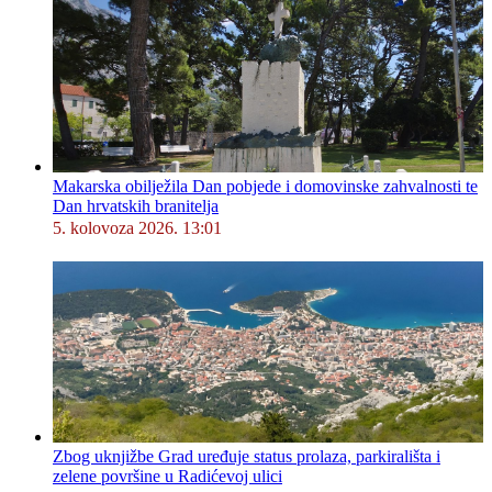
Makarska obilježila Dan pobjede i domovinske zahvalnosti te
Dan hrvatskih branitelja
5. kolovoza 2026. 13:01
Zbog uknjižbe Grad uređuje status prolaza, parkirališta i
zelene površine u Radićevoj ulici