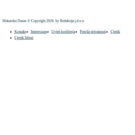
Makarska Danas © Copyright
2026
. by Redakcija j.d.o.o.
Kontakt
Impressum
Uvjeti korištenja
Pravila privatnosti
Cjenik
Cjenik Izbori