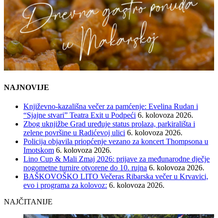
NAJNOVIJE
Književno-kazališna večer za pamćenje: Evelina Rudan i
“Sjajne stvari” Teatra Exit u Podpeći
6. kolovoza 2026.
Zbog uknjižbe Grad uređuje status prolaza, parkirališta i
zelene površine u Radićevoj ulici
6. kolovoza 2026.
Policija objavila priopćenje vezano za koncert Thompsona u
Imotskom
6. kolovoza 2026.
Lino Cup & Mali Zmaj 2026: prijave za međunarodne dječje
nogometne turnire otvorene do 10. rujna
6. kolovoza 2026.
BAŠKOVOŠKO LITO Večeras Ribarska večer u Krvavici,
evo i programa za kolovoz:
6. kolovoza 2026.
NAJČITANIJE