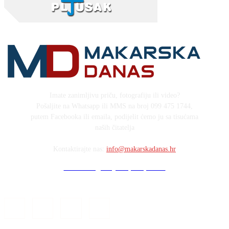
Imate zanimljivu priču, fotografiju ili video?
Pošaljite na Whatsapp ili MMS na broj 099 475 1744,
putem Facebooka ili emaila, podijelit ćemo ju sa tisućama
naših čitatelja
Kontaktirajte nas:
info@makarskadanas.hr
Stock images by Depositphotos