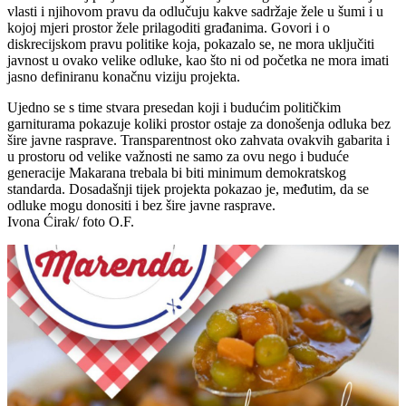
vlasti i njihovom pravu da odlučuju kakve sadržaje žele u šumi i u
kojoj mjeri prostor žele prilagoditi građanima. Govori i o
diskrecijskom pravu politike koja, pokazalo se, ne mora uključiti
javnost u ovako velike odluke, kao što ni od početka ne mora imati
jasno definiranu konačnu viziju projekta.
Ujedno se s time stvara presedan koji i budućim političkim
garniturama pokazuje koliki prostor ostaje za donošenja odluka bez
šire javne rasprave. Transparentnost oko zahvata ovakvih gabarita i
u prostoru od velike važnosti ne samo za ovu nego i buduće
generacije Makarana trebala bi biti minimum demokratskog
standarda. Dosadašnji tijek projekta pokazao je, međutim, da se
odluke mogu donositi i bez šire javne rasprave.
Ivona Ćirak/ foto O.F.