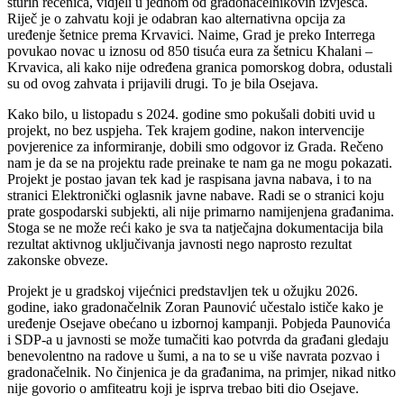
šturih rečenica, vidjeli u jednom od gradonačelnikovih izvješća.
Riječ je o zahvatu koji je odabran kao alternativna opcija za
uređenje šetnice prema Krvavici. Naime, Grad je preko Interrega
povukao novac u iznosu od 850 tisuća eura za šetnicu Khalani –
Krvavica, ali kako nije određena granica pomorskog dobra, odustali
su od ovog zahvata i prijavili drugi. To je bila Osejava.
Kako bilo, u listopadu s 2024. godine smo pokušali dobiti uvid u
projekt, no bez uspjeha. Tek krajem godine, nakon intervencije
povjerenice za informiranje, dobili smo odgovor iz Grada. Rečeno
nam je da se na projektu rade preinake te nam ga ne mogu pokazati.
Projekt je postao javan tek kad je raspisana javna nabava, i to na
stranici Elektronički oglasnik javne nabave. Radi se o stranici koju
prate gospodarski subjekti, ali nije primarno namijenjena građanima.
Stoga se ne može reći kako je sva ta natječajna dokumentacija bila
rezultat aktivnog uključivanja javnosti nego naprosto rezultat
zakonske obveze.
Projekt je u gradskoj vijećnici predstavljen tek u ožujku 2026.
godine, iako gradonačelnik Zoran Paunović učestalo ističe kako je
uređenje Osejave obećano u izbornoj kampanji. Pobjeda Paunovića
i SDP-a u javnosti se može tumačiti kao potvrda da građani gledaju
benevolentno na radove u šumi, a na to se u više navrata pozvao i
gradonačelnik. No činjenica je da građanima, na primjer, nikad nitko
nije govorio o amfiteatru koji je isprva trebao biti dio Osejave.