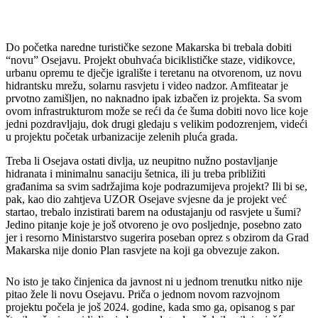
Do početka naredne turističke sezone Makarska bi trebala dobiti
“novu” Osejavu. Projekt obuhvaća biciklističke staze, vidikovce,
urbanu opremu te dječje igralište i teretanu na otvorenom, uz novu
hidrantsku mrežu, solarnu rasvjetu i video nadzor. Amfiteatar je
prvotno zamišljen, no naknadno ipak izbačen iz projekta. Sa svom
ovom infrastrukturom može se reći da će šuma dobiti novo lice koje
jedni pozdravljaju, dok drugi gledaju s velikim podozrenjem, videći
u projektu početak urbanizacije zelenih pluća grada.
Treba li Osejava ostati divlja, uz neupitno nužno postavljanje
hidranata i minimalnu sanaciju šetnica, ili ju treba približiti
građanima sa svim sadržajima koje podrazumijeva projekt? Ili bi se,
pak, kao dio zahtjeva UZOR Osejave svjesne da je projekt već
startao, trebalo inzistirati barem na odustajanju od rasvjete u šumi?
Jedino pitanje koje je još otvoreno je ovo posljednje, posebno zato
jer i resorno Ministarstvo sugerira poseban oprez s obzirom da Grad
Makarska nije donio Plan rasvjete na koji ga obvezuje zakon.
No isto je tako činjenica da javnost ni u jednom trenutku nitko nije
pitao žele li novu Osejavu. Priča o jednom novom razvojnom
projektu počela je još 2024. godine, kada smo ga, opisanog s par