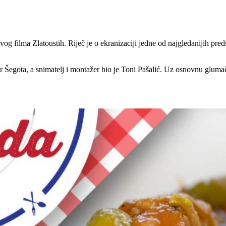
ovog filma Zlatoustih. Riječ je o ekranizaciji jedne od najgledanijih p
vor Šegota, a snimatelj i montažer bio je Toni Pašalić. Uz osnovnu gluma