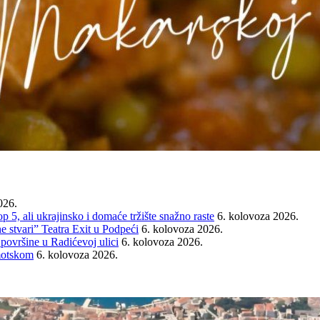
026.
ali ukrajinsko i domaće tržište snažno raste
6. kolovoza 2026.
e stvari” Teatra Exit u Podpeći
6. kolovoza 2026.
 površine u Radićevoj ulici
6. kolovoza 2026.
Imotskom
6. kolovoza 2026.