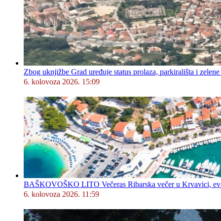
Zbog uknjižbe Grad uređuje status prolaza, parkirališta i zelene
6. kolovoza 2026. 15:09
BAŠKOVOŠKO LITO Večeras Ribarska večer u Krvavici, evo 
6. kolovoza 2026. 11:59