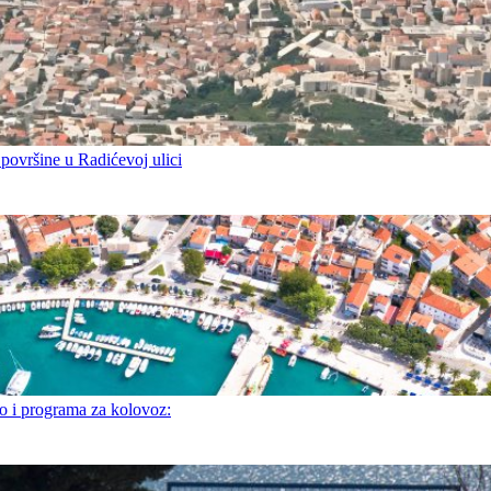
 površine u Radićevoj ulici
i programa za kolovoz: