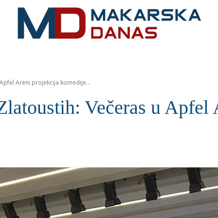
RIVIJERA
VIJESTI
MOZAIK
MAKARSKA
SPOR
 Apfel Areni projekcija komedije...
 Zlatoustih: Večeras u Apfel