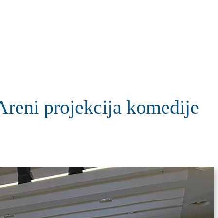
KOLUMNE
MORE
T
 Areni projekcija komedije