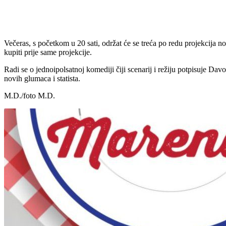
Udio
Večeras, s početkom u 20 sati, održat će se treća po redu projekcija n
kupiti prije same projekcije.
Radi se o jednoipolsatnoj komediji čiji scenarij i režiju potpisuje Da
novih glumaca i statista.
M.D./foto M.D.