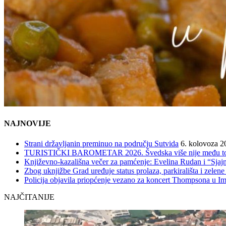
NAJNOVIJE
Strani državljanin preminuo na području Sutvida
6. kolovoza 2
TURISTIČKI BAROMETAR 2026. Švedska više nije među top 5, 
Književno-kazališna večer za pamćenje: Evelina Rudan i “Sjajn
Zbog uknjižbe Grad uređuje status prolaza, parkirališta i zelene
Policija objavila priopćenje vezano za koncert Thompsona u 
NAJČITANIJE