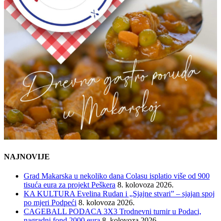
NAJNOVIJE
Grad Makarska u nekoliko dana Colasu isplatio više od 900
tisuća eura za projekt Peškera
8. kolovoza 2026.
KA KULTURA Evelina Rudan i „Sjajne stvari” – sjajan spoj
po mjeri Podpeći
8. kolovoza 2026.
CAGEBALL PODACA 3X3 Trodnevni turnir u Podaci,
nagradni fond 2000 eura
8. kolovoza 2026.