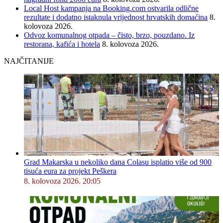
Local Host kampanja na Booking.com ostvarila odlične
rezultate i dodatno istaknula vrijednost hrvatskih domaćina
8.
kolovoza 2026.
Odvoz komunalnog otpada – čisto, brzo, pouzdano. Iz
restorana, kafića i hotela
8. kolovoza 2026.
NAJČITANIJE
Grad Makarska u nekoliko dana Colasu isplatio više od 900
tisuća eura za projekt Peškera
8. kolovoza 2026. 20:05