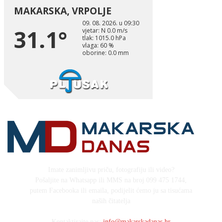
Imate zanimljivu priču, fotografiju ili video?
Pošaljite na Whatsapp ili MMS na broj 099 475 1744,
putem Facebooka ili emaila, podijelit ćemo ju sa tisućama
naših čitatelja
Kontaktirajte nas:
info@makarskadanas.hr