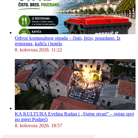
Odvoz komunalnog otpada – čisto, brzo, pouzdano. Iz
restorana, kafića i hotela
8. kolovoza 2026. 11:22
KA KULTURA Evelina Rudan i „Sjajne stvari” – sjajan spoj
po mjeri Podpeći
8. kolovoza 2026. 18:57