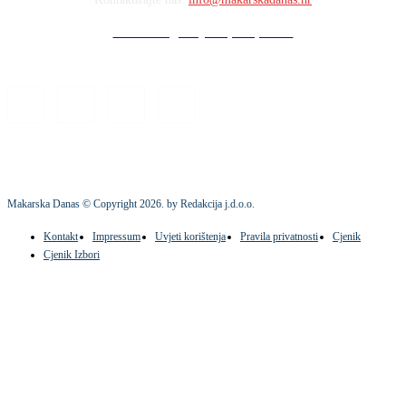
Stock images by Depositphotos
Makarska Danas © Copyright
2026
. by Redakcija j.d.o.o.
Kontakt
Impressum
Uvjeti korištenja
Pravila privatnosti
Cjenik
Cjenik Izbori