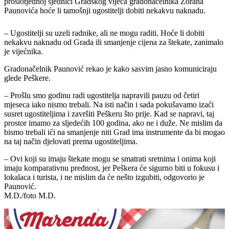
prošlotjednoj sjednici Gradskog vijeća gradonačelnika Zorana
Paunovića hoće li tamošnji ugostitelji dobiti nekakvu naknadu.
– Ugostitelji su uzeli radnike, ali ne mogu raditi. Hoće li dobiti
nekakvu naknadu od Grada ili smanjenje cijena za štekate, zanimalo
je vijećnika.
Gradonačelnik Paunović rekao je kako sasvim jasno komuniciraju
glede Peškere.
– Prošlu smo godinu radi ugostitelja napravili pauzu od četiri
mjeseca iako nismo trebali. Na isti način i sada pokušavamo izaći
susret ugostiteljima i završiti Peškeru što prije. Kad se napravi, taj
prostor imamo za sljedećih 100 godina, ako ne i duže. Ne mislim da
bismo trebali ići na smanjenje niti Grad ima instrumente da bi mogao
na taj način djelovati prema ugostiteljima.
– Ovi koji su imaju štekate mogu se smatrati sretnima i onima koji
imaju komparativnu prednost, jer Peškera će sigurno biti u fokusu i
lokalaca i turista, i ne mislim da će nešto izgubiti, odgovorio je
Paunović.
M.D./foto M.D.