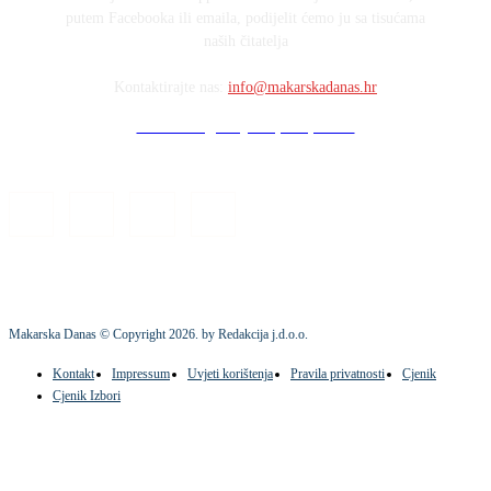
putem Facebooka ili emaila, podijelit ćemo ju sa tisućama
naših čitatelja
Kontaktirajte nas:
info@makarskadanas.hr
Stock images by Depositphotos
Makarska Danas © Copyright
2026
. by Redakcija j.d.o.o.
Kontakt
Impressum
Uvjeti korištenja
Pravila privatnosti
Cjenik
Cjenik Izbori