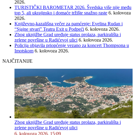
2026.
TURISTIČKI BAROMETAR 2026. Švedska više nije među
top 5, ali ukrajinsko i domaće tržište snažno raste
6. kolovoza
2026.
Književno-kazališna večer za pamćenje: Evelina Rudan i
“Sjajne stvari” Teatra Exit u Podpeći
6. kolovoza 2026.
Zbog uknjižbe Grad uređuje status prolaza, parkirališta i
zelene površine u Radićevoj ulici
6. kolovoza 2026.
Policija objavila priopćenje vezano za koncert Thompsona u
Imotskom
6. kolovoza 2026.
NAJČITANIJE
Zbog uknjižbe Grad uređuje status prolaza, parkirališta i
zelene površine u Radićevoj ulici
6. kolovoza 2026. 15:09