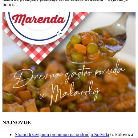
policija.
NAJNOVIJE
Strani državljanin preminuo na području Sutvida
6. kolovoza