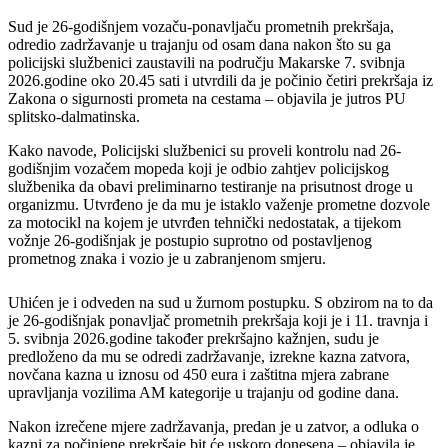
Sud je 26-godišnjem vozaču-ponavljaču prometnih prekršaja,
odredio zadržavanje u trajanju od osam dana nakon što su ga
policijski službenici zaustavili na području Makarske 7. svibnja
2026.godine oko 20.45 sati i utvrdili da je počinio četiri prekršaja iz
Zakona o sigurnosti prometa na cestama – objavila je jutros PU
splitsko-dalmatinska.
Kako navode, Policijski službenici su proveli kontrolu nad 26-
godišnjim vozačem mopeda koji je odbio zahtjev policijskog
službenika da obavi preliminarno testiranje na prisutnost droge u
organizmu. Utvrđeno je da mu je istaklo važenje prometne dozvole
za motocikl na kojem je utvrđen tehnički nedostatak, a tijekom
vožnje 26-godišnjak je postupio suprotno od postavljenog
prometnog znaka i vozio je u zabranjenom smjeru.
Uhićen je i odveden na sud u žurnom postupku. S obzirom na to da
je 26-godišnjak ponavljač prometnih prekršaja koji je i 11. travnja i
5. svibnja 2026.godine također prekršajno kažnjen, sudu je
predloženo da mu se odredi zadržavanje, izrekne kazna zatvora,
novčana kazna u iznosu od 450 eura i zaštitna mjera zabrane
upravljanja vozilima AM kategorije u trajanju od godine dana.
Nakon izrečene mjere zadržavanja, predan je u zatvor, a odluka o
kazni za počinjene prekršaje bit će uskoro donesena – objavila je