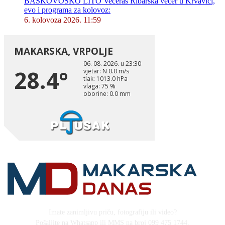
BAŠKOVOŠKO LITO Večeras Ribarska večer u Krvavici,
evo i programa za kolovoz:
6. kolovoza 2026. 11:59
Imate zanimljivu priču, fotografiju ili video?
Pošaljite na Whatsapp ili MMS na broj 099 475 1744,