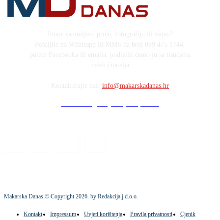
Imate zanimljivu priču, fotografiju ili video?
Pošaljite na Whatsapp ili MMS na broj 099 475 1744,
putem Facebooka ili emaila, podijelit ćemo ju sa tisućama
naših čitatelja
Kontaktirajte nas:
info@makarskadanas.hr
Stock images by Depositphotos
Makarska Danas © Copyright
2026
. by Redakcija j.d.o.o.
Kontakt
Impressum
Uvjeti korištenja
Pravila privatnosti
Cjenik