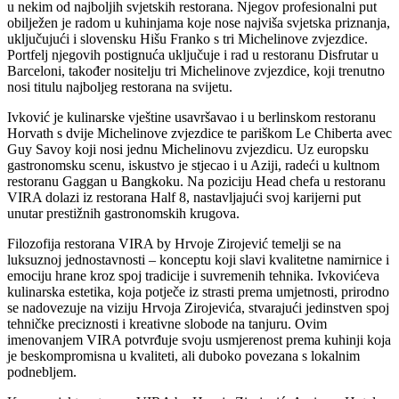
u nekim od najboljih svjetskih restorana. Njegov profesionalni put
obilježen je radom u kuhinjama koje nose najviša svjetska priznanja,
uključujući i slovensku Hišu Franko s tri Michelinove zvjezdice.
Portfelj njegovih postignuća uključuje i rad u restoranu Disfrutar u
Barceloni, također nositelju tri Michelinove zvjezdice, koji trenutno
nosi titulu najboljeg restorana na svijetu.
Ivković je kulinarske vještine usavršavao i u berlinskom restoranu
Horvath s dvije Michelinove zvjezdice te pariškom Le Chiberta avec
Guy Savoy koji nosi jednu Michelinovu zvjezdicu. Uz europsku
gastronomsku scenu, iskustvo je stjecao i u Aziji, radeći u kultnom
restoranu Gaggan u Bangkoku. Na poziciju Head chefa u restoranu
VIRA dolazi iz restorana Half 8, nastavljajući svoj karijerni put
unutar prestižnih gastronomskih krugova.
Filozofija restorana VIRA by Hrvoje Zirojević temelji se na
luksuznoj jednostavnosti – konceptu koji slavi kvalitetne namirnice i
emociju hrane kroz spoj tradicije i suvremenih tehnika. Ivkovićeva
kulinarska estetika, koja potječe iz strasti prema umjetnosti, prirodno
se nadovezuje na viziju Hrvoja Zirojevića, stvarajući jedinstven spoj
tehničke preciznosti i kreativne slobode na tanjuru. Ovim
imenovanjem VIRA potvrđuje svoju usmjerenost prema kuhinji koja
je beskompromisna u kvaliteti, ali duboko povezana s lokalnim
podnebljem.