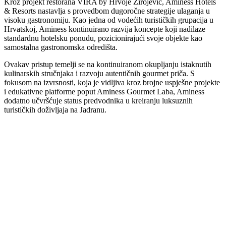
Kroz projekt restorana VIRA by Hrvoje Zirojević, Aminess Hotels
& Resorts nastavlja s provedbom dugoročne strategije ulaganja u
visoku gastronomiju. Kao jedna od vodećih turističkih grupacija u
Hrvatskoj, Aminess kontinuirano razvija koncepte koji nadilaze
standardnu hotelsku ponudu, pozicionirajući svoje objekte kao
samostalna gastronomska odredišta.
Ovakav pristup temelji se na kontinuiranom okupljanju istaknutih
kulinarskih stručnjaka i razvoju autentičnih gourmet priča. S
fokusom na izvrsnosti, koja je vidljiva kroz brojne uspješne projekte
i edukativne platforme poput Aminess Gourmet Laba, Aminess
dodatno učvršćuje status predvodnika u kreiranju luksuznih
turističkih doživljaja na Jadranu.