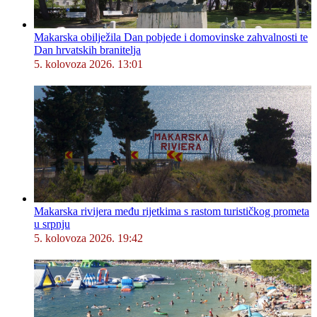
Makarska obilježila Dan pobjede i domovinske zahvalnosti te
Dan hrvatskih branitelja
5. kolovoza 2026. 13:01
Makarska rivijera među rijetkima s rastom turističkog prometa
u srpnju
5. kolovoza 2026. 19:42