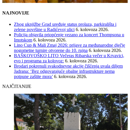
NAJNOVIJE
Zbog uknjižbe Grad uređuje status prolaza, parkirališta i
zelene površine u Radićevoj ulici
6. kolovoza 2026.
Policija objavila priopćenje vezano za koncert Thompsona u
Imotskom
6. kolovoza 2026.
Lino Cup & Mali Zmaj 2026: prijave za međunarodne dječje
nogometne turnire otvorene do 10. rujna
6. kolovoza 2026.
BAŠKOVOŠKO LITO Večeras Ribarska večer u Krvavici,
evo i programa za kolovoz:
6. kolovoza 2026.
Brodari pokrenuli svakodnevne akcije čišćenja uvala diljem
Jadrana: ‘Bez odgovarajuće obalne infrastrukture nema
potpune zaštite mora’
6. kolovoza 2026.
NAJČITANIJE