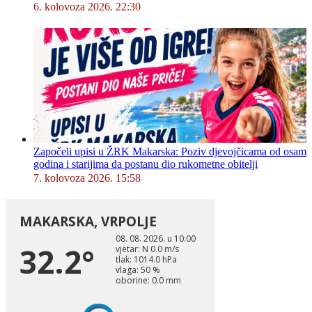
6. kolovoza 2026. 22:30
Započeli upisi u ŽRK Makarska: Poziv djevojčicama od osam
godina i starijima da postanu dio rukometne obitelji
7. kolovoza 2026. 15:58