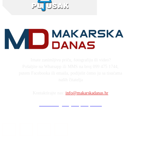
Imate zanimljivu priču, fotografiju ili video?
Pošaljite na Whatsapp ili MMS na broj 099 475 1744,
putem Facebooka ili emaila, podijelit ćemo ju sa tisućama
naših čitatelja
Kontaktirajte nas:
info@makarskadanas.hr
Stock images by Depositphotos