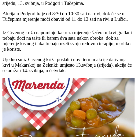
srijedu, 13. svibnja, u Podgori i Tučepima.
Akcija u Podgori traje od 8:30 do 10:30 sati na rivi, dok će se u
Tučepima mjerenje moći obaviti od 11 do 13 sati na rivi u Lučici.
Iz Crvenog križa napominju kako za mjerenje šećera u krvi građani
trebaju doći na tašte ili barem dva sata nakon obroka, dok za
mjerenje krvnog tlaka trebaju uzeti svoju redovnu terapiju, ukoliko
je koriste.
Ujedno su iz Crvenog križa poslali i novi termin akcije darivanja
krvi u Makarskoj na Zelenki: umjesto 13.svibnja (srijeda), akcija će
se održati 14. svibnja, u četvrtak.