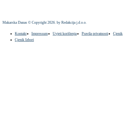
Makarska Danas © Copyright
2026
. by Redakcija j.d.o.o.
Kontakt
Impressum
Uvjeti korištenja
Pravila privatnosti
Cjenik
Cjenik Izbori