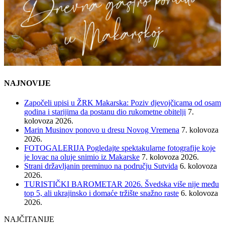
NAJNOVIJE
Započeli upisi u ŽRK Makarska: Poziv djevojčicama od osam
godina i starijima da postanu dio rukometne obitelji
7.
kolovoza 2026.
Marin Musinov ponovo u dresu Novog Vremena
7. kolovoza
2026.
FOTOGALERIJA Pogledajte spektakularne fotografije koje
je lovac na oluje snimio iz Makarske
7. kolovoza 2026.
Strani državljanin preminuo na području Sutvida
6. kolovoza
2026.
TURISTIČKI BAROMETAR 2026. Švedska više nije među
top 5, ali ukrajinsko i domaće tržište snažno raste
6. kolovoza
2026.
NAJČITANIJE