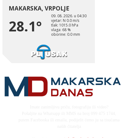
Imate zanimljivu priču, fotografiju ili video?
Pošaljite na Whatsapp ili MMS na broj 099 475 1744,
putem Facebooka ili emaila, podijelit ćemo ju sa tisućama
naših čitatelja