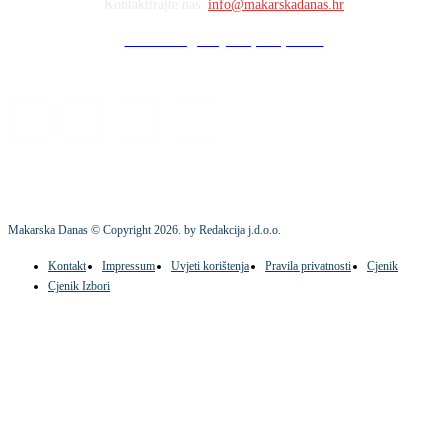
Kontaktirajte nas:
info@makarskadanas.hr
Stock images by Depositphotos
Makarska Danas © Copyright
2026
. by Redakcija j.d.o.o.
Kontakt
Impressum
Uvjeti korištenja
Pravila privatnosti
Cjenik
Cjenik Izbori