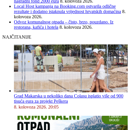
nagradni fond 2000 eura
8. kolovoza 2026.
Local Host kampanja na Booking.com ostvarila odlične
rezultate i dodatno istaknula vrijednost hrvatskih domaćina
8.
kolovoza 2026.
Odvoz komunalnog otpada – čisto, brzo, pouzdano. Iz
restorana, kafića i hotela
8. kolovoza 2026.
NAJČITANIJE
Grad Makarska u nekoliko dana Colasu isplatio više od 900
tisuća eura za projekt Peškera
8. kolovoza 2026. 20:05