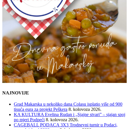
NAJNOVIJE
Grad Makarska u nekoliko dana Colasu isplatio više od 900
tisuća eura za projekt Peškera
8. kolovoza 2026.
KA KULTURA Evelina Rudan i „Sjajne stvari” – sjajan spoj
po mjeri Podpeći
8. kolovoza 2026.
CAGEBALL PODACA 3X3 Trodnevni turnir u Podaci,