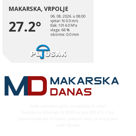
Imate zanimljivu priču, fotografiju ili video?
Pošaljite na Whatsapp ili MMS na broj 099 475 1744,
putem Facebooka ili emaila, podijelit ćemo ju sa tisućama
naših čitatelja