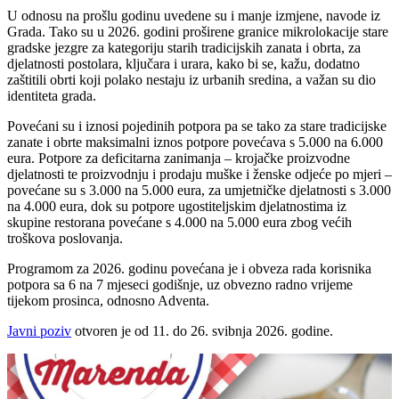
U odnosu na prošlu godinu uvedene su i manje izmjene, navode iz
Grada. Tako su u 2026. godini proširene granice mikrolokacije stare
gradske jezgre za kategoriju starih tradicijskih zanata i obrta, za
djelatnosti postolara, ključara i urara, kako bi se, kažu, dodatno
zaštitili obrti koji polako nestaju iz urbanih sredina, a važan su dio
identiteta grada.
Povećani su i iznosi pojedinih potpora pa se tako za stare tradicijske
zanate i obrte maksimalni iznos potpore povećava s 5.000 na 6.000
eura. Potpore za deficitarna zanimanja – krojačke proizvodne
djelatnosti te proizvodnju i prodaju muške i ženske odjeće po mjeri –
povećane su s 3.000 na 5.000 eura, za umjetničke djelatnosti s 3.000
na 4.000 eura, dok su potpore ugostiteljskim djelatnostima iz
skupine restorana povećane s 4.000 na 5.000 eura zbog većih
troškova poslovanja.
Programom za 2026. godinu povećana je i obveza rada korisnika
potpora sa 6 na 7 mjeseci godišnje, uz obvezno radno vrijeme
tijekom prosinca, odnosno Adventa.
Javni poziv
otvoren je od 11. do 26. svibnja 2026. godine.