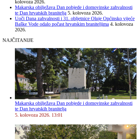
kolovoza 2026.
Makarska obilježava Dan pobjede i domovinske zahvalnosti
te Dan hrvatskih branitelja
5. kolovoza 2026.
Uoči Dana zahvalnosti i 31. obljetnice Oluje Općinsko vijeće
Baške Vode odalo počast hrvatskim braniteljima
4. kolovoza
2026.
NAJČITANIJE
Makarska obilježava Dan pobjede i domovinske zahvalnosti
te Dan hrvatskih branitelja
5. kolovoza 2026. 13:01