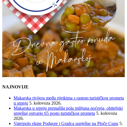
NAJNOVIJE
Makarska rivijera među rijetkima s rastom turističkog prometa
u srpnju
5. kolovoza 2026.
Makarska u srpnju premašila pola milijuna noćenja, obiteljski
smještaj ostvario 65 posto turističkog prometa
5. kolovoza
2026.
Vaterpolo ekipe Podgore i Gradca uspješne na Ploče Cupu
5.