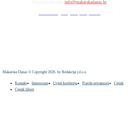
Kontaktirajte nas:
info@makarskadanas.hr
Stock images by Depositphotos
Makarska Danas © Copyright
2026
. by Redakcija j.d.o.o.
Kontakt
Impressum
Uvjeti korištenja
Pravila privatnosti
Cjenik
Cjenik Izbori