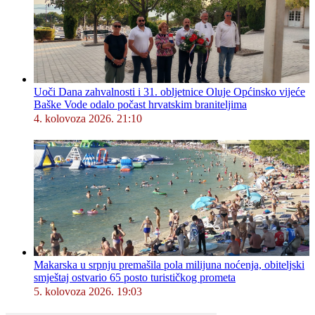
Uoči Dana zahvalnosti i 31. obljetnice Oluje Općinsko vijeće
Baške Vode odalo počast hrvatskim braniteljima
4. kolovoza 2026. 21:10
Makarska u srpnju premašila pola milijuna noćenja, obiteljski
smještaj ostvario 65 posto turističkog prometa
5. kolovoza 2026. 19:03