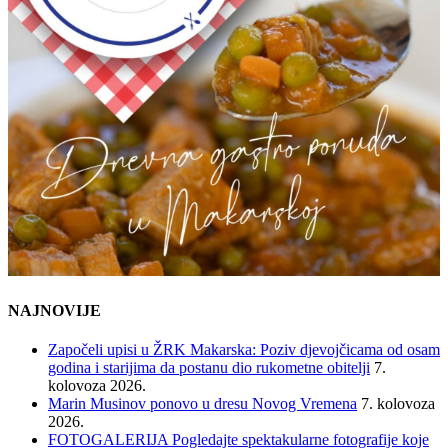
NAJNOVIJE
Započeli upisi u ŽRK Makarska: Poziv djevojčicama od osam
godina i starijima da postanu dio rukometne obitelji
7.
kolovoza 2026.
Marin Musinov ponovo u dresu Novog Vremena
7. kolovoza
2026.
FOTOGALERIJA Pogledajte spektakularne fotografije koje