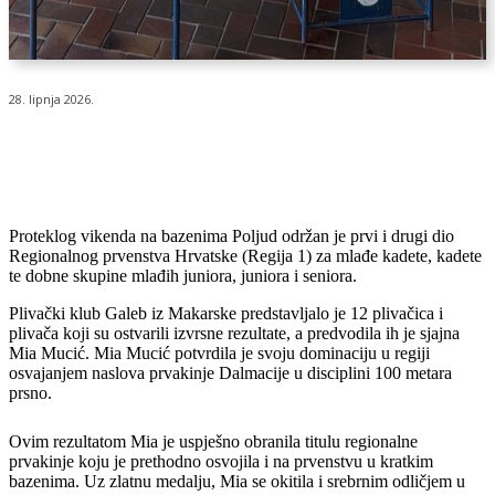
28. lipnja 2026.
Proteklog vikenda na bazenima Poljud održan je prvi i drugi dio
Regionalnog prvenstva Hrvatske (Regija 1) za mlađe kadete, kadete
te dobne skupine mlađih juniora, juniora i seniora.
Plivački klub Galeb iz Makarske predstavljalo je 12 plivačica i
plivača koji su ostvarili izvrsne rezultate, a predvodila ih je sjajna
Mia Mucić. Mia Mucić potvrdila je svoju dominaciju u regiji
osvajanjem naslova prvakinje Dalmacije u disciplini 100 metara
prsno.
Ovim rezultatom Mia je uspješno obranila titulu regionalne
prvakinje koju je prethodno osvojila i na prvenstvu u kratkim
bazenima. Uz zlatnu medalju, Mia se okitila i srebrnim odličjem u