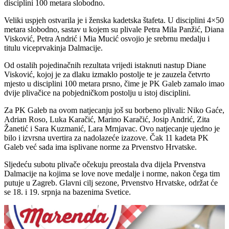
disciplini 100 metara slobodno.
Veliki uspjeh ostvarila je i ženska kadetska štafeta. U disciplini 4×50
metara slobodno, sastav u kojem su plivale Petra Mila Panžić, Diana
Visković, Petra Andrić i Mia Mucić osvojio je srebrnu medalju i
titulu viceprvakinja Dalmacije.
Od ostalih pojedinačnih rezultata vrijedi istaknuti nastup Diane
Visković, kojoj je za dlaku izmaklo postolje te je zauzela četvrto
mjesto u disciplini 100 metara prsno, čime je PK Galeb zamalo imao
dvije plivačice na pobjedničkom postolju u istoj disciplini.
Za PK Galeb na ovom natjecanju još su borbeno plivali: Niko Gaće,
Adrian Roso, Luka Karačić, Marino Karačić, Josip Andrić, Zita
Žanetić i Sara Kuzmanić, Lara Mrnjavac. Ovo natjecanje ujedno je
bilo i izvrsna uvertira za nadolazeće izazove. Čak 11 kadeta PK
Galeb već sada ima isplivane norme za Prvenstvo Hrvatske.
Sljedeću subotu plivače očekuju preostala dva dijela Prvenstva
Dalmacije na kojima se love nove medalje i norme, nakon čega tim
putuje u Zagreb. Glavni cilj sezone, Prvenstvo Hrvatske, održat će
se 18. i 19. srpnja na bazenima Svetice.