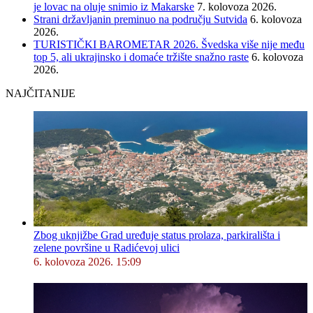
je lovac na oluje snimio iz Makarske
7. kolovoza 2026.
Strani državljanin preminuo na području Sutvida
6. kolovoza
2026.
TURISTIČKI BAROMETAR 2026. Švedska više nije među
top 5, ali ukrajinsko i domaće tržište snažno raste
6. kolovoza
2026.
NAJČITANIJE
Zbog uknjižbe Grad uređuje status prolaza, parkirališta i
zelene površine u Radićevoj ulici
6. kolovoza 2026. 15:09