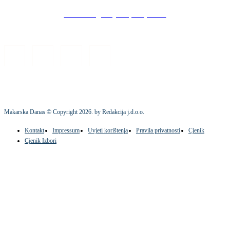
Stock images by Depositphotos
Makarska Danas © Copyright
2026
. by Redakcija j.d.o.o.
Kontakt
Impressum
Uvjeti korištenja
Pravila privatnosti
Cjenik
Cjenik Izbori