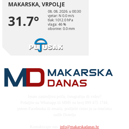
Imate zanimljivu priču, fotografiju ili video?
Pošaljite na Whatsapp ili MMS na broj 099 475 1744,
putem Facebooka ili emaila, podijelit ćemo ju sa tisućama
naših čitatelja
Kontaktirajte nas:
info@makarskadanas.hr