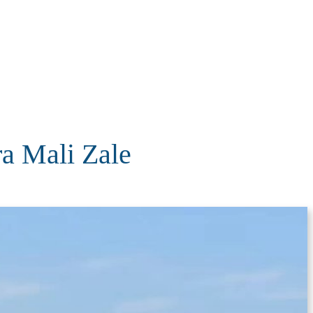
KOLUMNE
MORE
T
ra Mali Zale