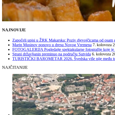
NAJNOVIJE
Započeli upisi u ŽRK Makarska: Poziv djevojčicama od osam god
Marin Musinov ponovo u dresu Novog Vremena
7. kolovoza 
FOTOGALERIJA Pogledajte spektakularne fotografije koje je l
Strani državljanin preminuo na području Sutvida
6. kolovoza 2
TURISTIČKI BAROMETAR 2026. Švedska više nije među top 5, 
NAJČITANIJE