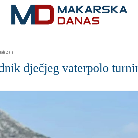
RIVIJERA
VIJESTI
MOZAIK
MAKARSKA
SPOR
ali Zale
nik dječjeg vaterpolo turni