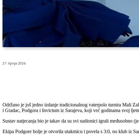
27. lipnja 2026.
Udio
Održano je još jedno izdanje tradicionalnog vaterpolo turnira Mali Zal
i Gradac, Podgora i Invictum iz Sarajeva, koji već godinama svoj lje
Sustav natjecanja bio je takav da su svi sudionici igrali međusobno (jed
Ekipa Podgore bolje je otvorila utakmicu i povela s 3:0, no klub iz Sar