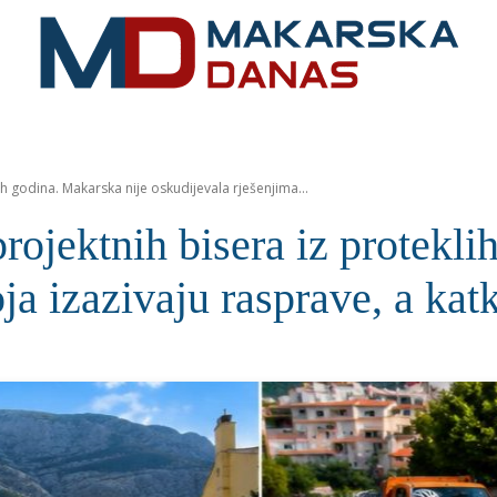
RIVIJERA
VIJESTI
MOZAIK
MAKARSKA
SPOR
h godina. Makarska nije oskudijevala rješenjima...
rojektnih bisera iz protekli
ja izazivaju rasprave, a kat