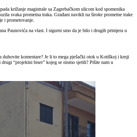
ako spada križanje magistrale sa Zagrebačkom ulicom kod spomenika
suzila svaka prometna traka. Građani navikli na široke prometne trake
nje i prometovanje.
 Paunovića na vlast. I sigurni smo da je bilo i drugih primjera u
na duhovite komentare? Je li to mega pješački otok u Kotiškoj i krnji
drugi “projektni biser” kojeg se nismo sjetili? Pišite nam u