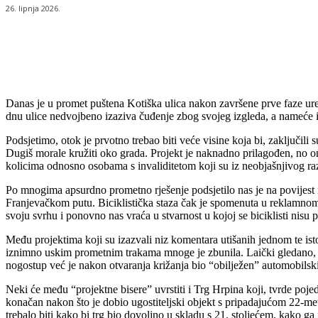
26. lipnja 2026.
Udio
Danas je u promet puštena Kotiška ulica nakon završene prve faze uređ
dnu ulice nedvojbeno izaziva čuđenje zbog svojeg izgleda, a nameće i p
Podsjetimo, otok je prvotno trebao biti veće visine koja bi, zaključil
Dugiš morale kružiti oko grada. Projekt je naknadno prilagođen, no on
kolicima odnosno osobama s invaliditetom koji su iz neobjašnjivog raz
Po mnogima apsurdno prometno rješenje podsjetilo nas je na povijest ne
Franjevačkom putu. Biciklistička staza čak je spomenuta u reklamnom 
svoju svrhu i ponovno nas vraća u stvarnost u kojoj se biciklisti nisu p
Među projektima koji su izazvali niz komentara utišanih jednom te ist
iznimno uskim prometnim trakama mnoge je zbunila. Laički gledano, eleg
nogostup već je nakon otvaranja križanja bio “obilježen” automobilsk
Neki će među “projektne bisere” uvrstiti i Trg Hrpina koji, tvrde poje
konačan nakon što je dobio ugostiteljski objekt s pripadajućom 22-metar
trebalo biti kako bi trg bio dovoljno u skladu s 21. stoljećem, kako ga