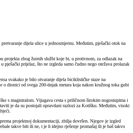
 pretvaranje dijela ulice u jednosmjernu. Međutim, pješački otok na
bu projekta zbog žurnih službi koje bi, u protivnom, za odlazak na
i u pješački prijelaz, što ne izgleda samo čudno nego otežava prolazak
a svakako je bilo otvaranje dijela biciklističke staze na
ne o dionici od svega 200-tinjak metara koja nakon kružnog toka gubi
tiške s magistralom. Vijugava cesta s priličnom širokim nogostupima i
aviti je da su postojali opravdani razlozi za Kotišku. Međutim, visoki
bjeći.
, prema projektnoj dokumentaciji, zbilja dovršen. Njegov je izgled
 takve biti ili ne, i je li idejno rješenje promašaj ili je baš takvo