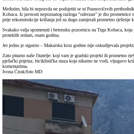
Međutim, bila bi nepravda ne podsjetiti se ni Paunovićevih prethodnik
Kobaca. Iz javnosti nepoznatog razloga “odrezan” je dio prometnice na
prije rekonstrukcije križanja još su dugo zamjerali prometno rješenje k
Svakako valja spomenuti i betonsku pozornicu na Trgu Kobaca, koja je
proteklih sedam, osam godina.
Jer jedno je sigurno – Makarska kroz godine nije oskudijevala projekti
Zato pitamo naše čitatelje: koji vam je gradski projekt ili prometno rj
pješački prijelaz, biciklistička staza koja nikamo ne vodi, vijugavo kr
komentarima.
Ivona Ćirak/foto MD