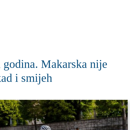
KOLUMNE
MORE
T
h godina. Makarska nije
kad i smijeh