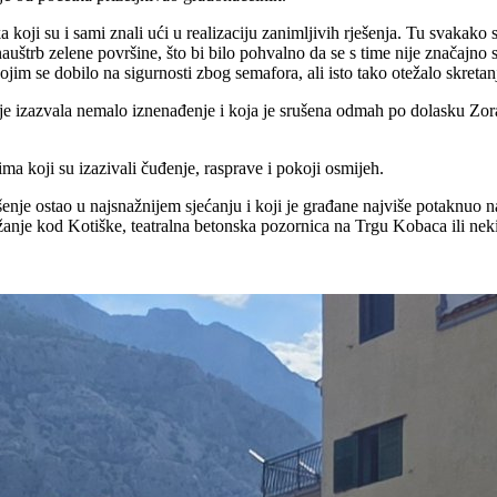
a koji su i sami znali ući u realizaciju zanimljivih rješenja. Tu svak
uštrb zelene površine, što bi bilo pohvalno da se s time nije značajno 
ojim se dobilo na sigurnosti zbog semafora, ali isto tako otežalo skreta
 izazvala nemalo iznenađenje i koja je srušena odmah po dolasku Zorana
ma koji su izazivali čuđenje, rasprave i pokoji osmijeh.
ešenje ostao u najsnažnijem sjećanju i koji je građane najviše potaknuo 
ižanje kod Kotiške, teatralna betonska pozornica na Trgu Kobaca ili neki 