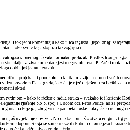
enja. Dok jedni komentiraju kako ulica izgleda lijepo, drugi zamjeraju
itanja oko svrhe koja stoji iza takvog rješenja.
i su vatrogasci, onemogućavala normalan prolazak. Predložili su prilagod
o što i dalje izaziva komentare jest njegov obuhvat. Pješački otok ulaz
loga dobili još jednu neravninu.
običnih projekata i ponukalo na kratku reviziju. Jedan od većih nonsens
videu povodom Dana grada, kao da je riječ o rješenju za bicikliste, a 
rometni akteri.
om tvrdnjom – kako je rješenje radila struka – svakako je i križanje Ko
antnije rješenje bio bi spoj s Ulicom oca Petra Perice, ali za pretpost
im gumama koje ga, zbog visine parapeta i uske trake, često ne mogu iz
dinci, još uvijek nije dovršen. No unatoč tomu što stvara enigmu, trg je
skom klupom. Stoga se samo može diskutirati o tome jesu li kosine trebale
 je od početka priželjkivao gradonačelnik.