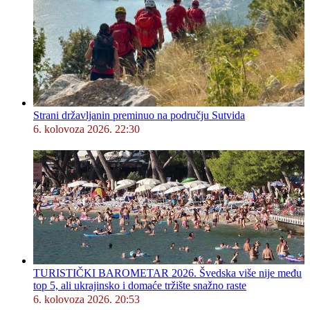
Strani državljanin preminuo na području Sutvida
6. kolovoza 2026. 22:30
TURISTIČKI BAROMETAR 2026. Švedska više nije među
top 5, ali ukrajinsko i domaće tržište snažno raste
6. kolovoza 2026. 20:53