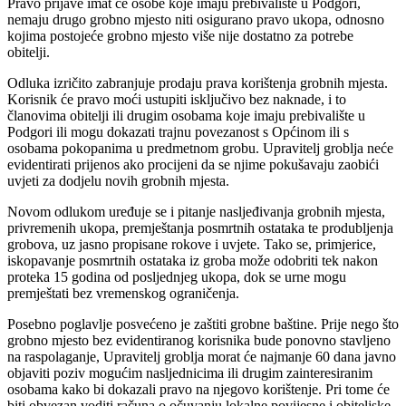
Pravo prijave imat će osobe koje imaju prebivalište u Podgori,
nemaju drugo grobno mjesto niti osigurano pravo ukopa, odnosno
kojima postojeće grobno mjesto više nije dostatno za potrebe
obitelji.
Odluka izričito zabranjuje prodaju prava korištenja grobnih mjesta.
Korisnik će pravo moći ustupiti isključivo bez naknade, i to
članovima obitelji ili drugim osobama koje imaju prebivalište u
Podgori ili mogu dokazati trajnu povezanost s Općinom ili s
osobama pokopanima u predmetnom grobu. Upravitelj groblja neće
evidentirati prijenos ako procijeni da se njime pokušavaju zaobići
uvjeti za dodjelu novih grobnih mjesta.
Novom odlukom uređuje se i pitanje nasljeđivanja grobnih mjesta,
privremenih ukopa, premještanja posmrtnih ostataka te produbljenja
grobova, uz jasno propisane rokove i uvjete. Tako se, primjerice,
iskopavanje posmrtnih ostataka iz groba može odobriti tek nakon
proteka 15 godina od posljednjeg ukopa, dok se urne mogu
premještati bez vremenskog ograničenja.
Posebno poglavlje posvećeno je zaštiti grobne baštine. Prije nego što
grobno mjesto bez evidentiranog korisnika bude ponovno stavljeno
na raspolaganje, Upravitelj groblja morat će najmanje 60 dana javno
objaviti poziv mogućim nasljednicima ili drugim zainteresiranim
osobama kako bi dokazali pravo na njegovo korištenje. Pri tome će
biti obvezan voditi računa o očuvanju lokalne povijesne i obiteljske