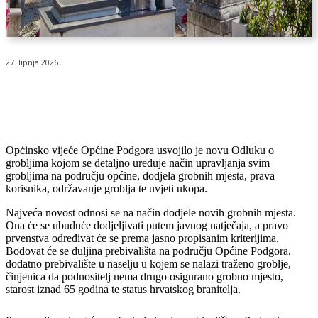
27. lipnja 2026.
Općinsko vijeće Općine Podgora usvojilo je novu Odluku o
grobljima kojom se detaljno uređuje način upravljanja svim
grobljima na području općine, dodjela grobnih mjesta, prava
korisnika, održavanje groblja te uvjeti ukopa.
Najveća novost odnosi se na način dodjele novih grobnih mjesta.
Ona će se ubuduće dodjeljivati putem javnog natječaja, a pravo
prvenstva određivat će se prema jasno propisanim kriterijima.
Bodovat će se duljina prebivališta na području Općine Podgora,
dodatno prebivalište u naselju u kojem se nalazi traženo groblje,
činjenica da podnositelj nema drugo osigurano grobno mjesto,
starost iznad 65 godina te status hrvatskog branitelja.