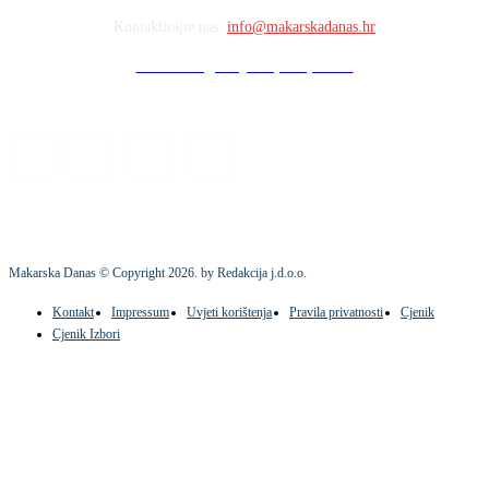
Kontaktirajte nas:
info@makarskadanas.hr
Stock images by Depositphotos
Makarska Danas © Copyright
2026
. by Redakcija j.d.o.o.
Kontakt
Impressum
Uvjeti korištenja
Pravila privatnosti
Cjenik
Cjenik Izbori