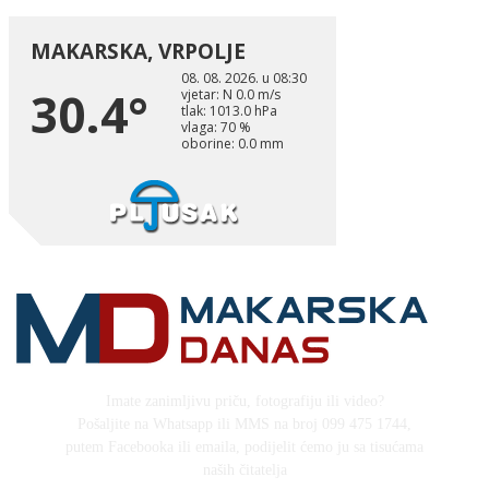
Imate zanimljivu priču, fotografiju ili video?
Pošaljite na Whatsapp ili MMS na broj 099 475 1744,
putem Facebooka ili emaila, podijelit ćemo ju sa tisućama
naših čitatelja