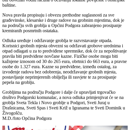
baštine.
Nova pravila propisuju i obvezu prethodne suglasnosti za sve
građevinske, klesarske i druge radove na grobnim mjestima, dok je
na području svih groblja u Općini Podgora zabranjeno prosipanje
kremiranih posmrtnih ostataka.
Odluka uređuje i održavanje groblja te razvrstavanje otpada.
Korisnici grobnih mjesta obvezni su održavati grobove urednima i
otpad odlagati u za to predviđene spremnike, dok će za nepoštivanje
pravila biti predviđene novčane kazne. Fizičke osobe mogu biti
kažnjene iznosom od 30 do 265 eura, obrtnici do 663 eura, a pravne
osobe do 1.327 eura. Kazne su predviđene, između ostalog, za
izvođenje radova bez odobrenja, neodržavanje grobnih mjesta,
postavljanje neprimjerenih obilježja ili rasvjete te za prosipanje
pepela na groblju.
Grobljima na području Podgore i dalje će upravljati trgovačko
društvo Podgorski komunalac, a nova odluka primjenjivat će se na
groblja Sveta Tekla i Novo groblje u Podgori, Sveti Juraj u
Drašnicama, Sveti Spas i Sveti Križ u Igranama te Sveti Dominik u
Živogošću.
M.D./foto Općina Podgora