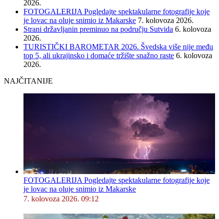
2026.
FOTOGALERIJA Pogledajte spektakularne fotografije koje
je lovac na oluje snimio iz Makarske
7. kolovoza 2026.
Strani državljanin preminuo na području Sutvida
6. kolovoza
2026.
TURISTIČKI BAROMETAR 2026. Švedska više nije među
top 5, ali ukrajinsko i domaće tržište snažno raste
6. kolovoza
2026.
NAJČITANIJE
FOTOGALERIJA Pogledajte spektakularne fotografije koje
je lovac na oluje snimio iz Makarske
7. kolovoza 2026. 09:12