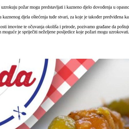
e uzrokuju požar mogu predstavljati i kazneno djelo dovođenja u opasn
a kaznenog djela oštećenja tuđe stvari, za koje je također predviđena 
gurnosti imovine te očuvanja okoliša i prirode, pozivamo građane da pošt
guće je spriječiti neželjene posljedice koje požari mogu uzrokovati