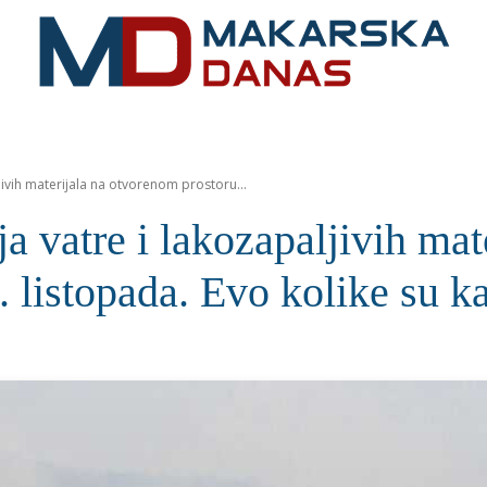
RIVIJERA
VIJESTI
MOZAIK
MAKARSKA
SPOR
jivih materijala na otvorenom prostoru...
ja vatre i lakozapaljivih ma
1. listopada. Evo kolike su k