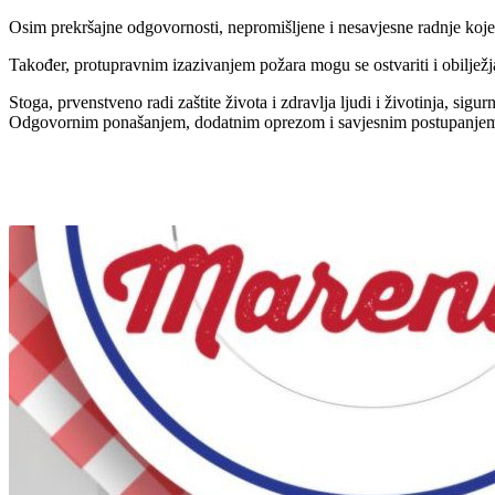
Osim prekršajne odgovornosti, nepromišljene i nesavjesne radnje koj
Također, protupravnim izazivanjem požara mogu se ostvariti i obilježj
Stoga, prvenstveno radi zaštite života i zdravlja ljudi i životinja, si
Odgovornim ponašanjem, dodatnim oprezom i savjesnim postupanjem mo