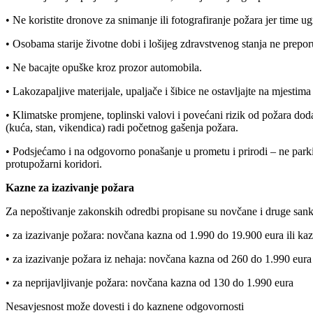
• Ne koristite dronove za snimanje ili fotografiranje požara jer time ug
• Osobama starije životne dobi i lošijeg zdravstvenog stanja ne preporu
• Ne bacajte opuške kroz prozor automobila.
• Lakozapaljive materijale, upaljače i šibice ne ostavljajte na mjestima 
• Klimatske promjene, toplinski valovi i povećani rizik od požara dod
(kuća, stan, vikendica) radi početnog gašenja požara.
• Podsjećamo i na odgovorno ponašanje u prometu i prirodi – ne parkir
protupožarni koridori.
Kazne za izazivanje požara
Za nepoštivanje zakonskih odredbi propisane su novčane i druge sank
• za izazivanje požara: novčana kazna od 1.990 do 19.900 eura ili ka
• za izazivanje požara iz nehaja: novčana kazna od 260 do 1.990 eura
• za neprijavljivanje požara: novčana kazna od 130 do 1.990 eura
Nesavjesnost može dovesti i do kaznene odgovornosti