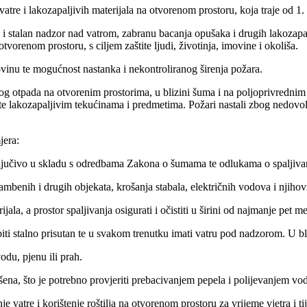
atre i lakozapaljivih materijala na otvorenom prostoru, koja traje od 1. 
 stalan nadzor nad vatrom, zabranu bacanja opušaka i drugih lakozapalj
 otvorenom prostoru, s ciljem zaštite ljudi, životinja, imovine i okoliša.
inu te mogućnost nastanka i nekontroliranog širenja požara.
nog otpada na otvorenim prostorima, u blizini šuma i na poljoprivrednim 
e lakozapaljivim tekućinama i predmetima. Požari nastali zbog nedovolj
jera:
 isključivo u skladu s odredbama Zakona o šumama te odlukama o spaljiva
ambenih i drugih objekata, krošanja stabala, električnih vodova i njihovih
jala, a prostor spaljivanja osigurati i očistiti u širini od najmanje pet me
e biti stalno prisutan te u svakom trenutku imati vatru pod nadzorom. U 
vodu, pjenu ili prah.
ašena, što je potrebno provjeriti prebacivanjem pepela i polijevanjem v
nje vatre i korištenje roštilja na otvorenom prostoru za vrijeme vjetra i t