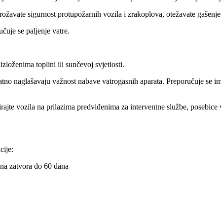
rožavate sigurnost protupožarnih vozila i zrakoplova, otežavate gašenje t
čuje se paljenje vatre.
izloženima toplini ili sunčevoj svjetlosti.
atno naglašavaju važnost nabave vatrogasnih aparata. Preporučuje se im
ajte vozila na prilazima predviđenima za interventne službe, posebice 
cije:
zna zatvora do 60 dana