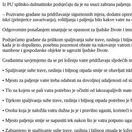
Iz PU splitsko-dalmatinske podsjećaju da je na snazi zabrana paljenja v
– Pozivamo građane na pridržavanje sigurnosnih mjera, dodatni oprez i
iskri (primjerice zavarivanja), roštiljanja i paljenja bilo kakve vatre na
Odgovornim ponašanjem smanjuje se opasnost za ljudske živote i imov
Podsjećamo građane da prilikom spaljivanja suhe trave, raslinja i bilj
kada je to dopušteno, posebnu pozornost obrate na rukovanje vatrom t
stambene i gospodarske objekte te ugroziti ljudske živote.
Građanima savjetujemo da se pri loženju vatre pridržavaju sljedećih m
• Spaljivanje suhe trave, raslinja i biljnog otpada smije se obavljati
• Mjesto za paljenje vatre treba odabrati na dovoljnoj udaljenosti od st
• Tlo na kojem se pali vatra potrebno je očistiti od lakozapaljivih materi
• Tijekom spaljivanja suhe trave, raslinja i biljnog otpada potrebno j
• Osoba koja je naložila vatru dužna ju je i pravilno ugasiti, koristeći 
• Mjesto paljenja smije se napustiti tek nakon što je vatra potpuno ug
• Zabranjeno je spaljivanje suhe trave, raslinja i biljnog otpada te lože