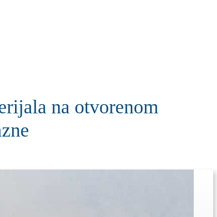
KOLUMNE
MORE
T
terijala na otvorenom
azne