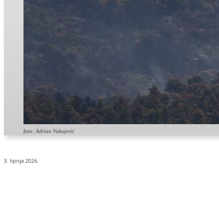
foto: Adrian Vukojević
3. lipnja 2026.
Udio