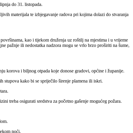
lipnja do 31. listopada.
ivih materijala te izbjegavanje radova pri kojima dolazi do stvaranja
površinama, kao i tijekom druženja uz roštilj na mjestima i u vrijeme
ne pažnje ili nedostatka nadzora mogu se vrlo brzo proširiti na šume,
nju korova i biljnog otpada koje donose gradovi, općine i županije.
 stupova kako bi se spriječilo širenje plamena ili iskri.
tara.
blizini treba osigurati sredstva za početno gašenje mogućeg požara.
odom.
ijekom noći.