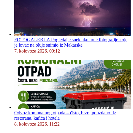
FOTOGALERIJA Pogledajte spektakularne fotografije koje
je lovac na oluje snimio iz Makarske
7. kolovoza 2026. 09:12
Odvoz komunalnog otpada – čisto, brzo, pouzdano. Iz
restorana, kafića i hotela
8. kolovoza 2026. 11:22