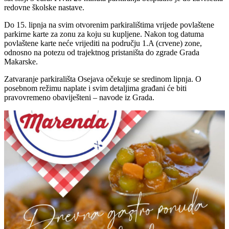
redovne školske nastave.
Do 15. lipnja na svim otvorenim parkiralištima vrijede povlaštene
parkirne karte za zonu za koju su kupljene. Nakon tog datuma
povlaštene karte neće vrijediti na području 1.A (crvene) zone,
odnosno na potezu od trajektnog pristaništa do zgrade Grada
Makarske.
Zatvaranje parkirališta Osejava očekuje se sredinom lipnja. O
posebnom režimu naplate i svim detaljima građani će biti
pravovremeno obaviješteni – navode iz Grada.