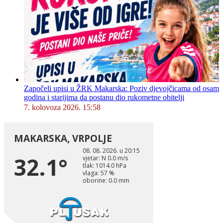
Započeli upisi u ŽRK Makarska: Poziv djevojčicama od osam
godina i starijima da postanu dio rukometne obitelji
7. kolovoza 2026. 15:58