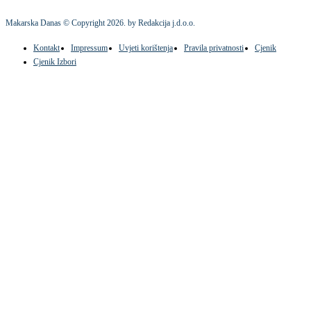
Makarska Danas © Copyright
2026
. by Redakcija j.d.o.o.
Kontakt
Impressum
Uvjeti korištenja
Pravila privatnosti
Cjenik
Cjenik Izbori