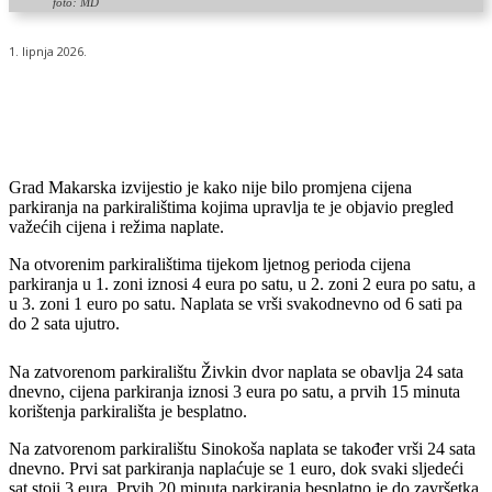
foto: MD
1. lipnja 2026.
Grad Makarska izvijestio je kako nije bilo promjena cijena
parkiranja na parkiralištima kojima upravlja te je objavio pregled
važećih cijena i režima naplate.
Na otvorenim parkiralištima tijekom ljetnog perioda cijena
parkiranja u 1. zoni iznosi 4 eura po satu, u 2. zoni 2 eura po satu, a
u 3. zoni 1 euro po satu. Naplata se vrši svakodnevno od 6 sati pa
do 2 sata ujutro.
Na zatvorenom parkiralištu Živkin dvor naplata se obavlja 24 sata
dnevno, cijena parkiranja iznosi 3 eura po satu, a prvih 15 minuta
korištenja parkirališta je besplatno.
Na zatvorenom parkiralištu Sinokoša naplata se također vrši 24 sata
dnevno. Prvi sat parkiranja naplaćuje se 1 euro, dok svaki sljedeći
sat stoji 3 eura. Prvih 20 minuta parkiranja besplatno je do završetka