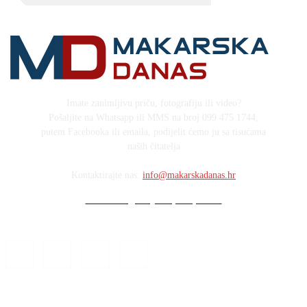
Imate zanimljivu priču, fotografiju ili video?
Pošaljite na Whatsapp ili MMS na broj 099 475 1744,
putem Facebooka ili emaila, podijelit ćemo ju sa tisućama
naših čitatelja
Kontaktirajte nas:
info@makarskadanas.hr
Stock images by Depositphotos