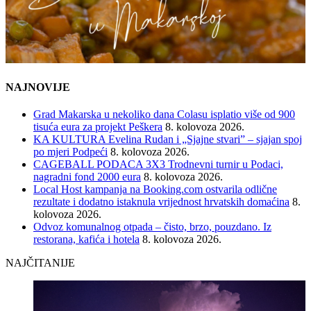
NAJNOVIJE
Grad Makarska u nekoliko dana Colasu isplatio više od 900
tisuća eura za projekt Peškera
8. kolovoza 2026.
KA KULTURA Evelina Rudan i „Sjajne stvari” – sjajan spoj
po mjeri Podpeći
8. kolovoza 2026.
CAGEBALL PODACA 3X3 Trodnevni turnir u Podaci,
nagradni fond 2000 eura
8. kolovoza 2026.
Local Host kampanja na Booking.com ostvarila odlične
rezultate i dodatno istaknula vrijednost hrvatskih domaćina
8.
kolovoza 2026.
Odvoz komunalnog otpada – čisto, brzo, pouzdano. Iz
restorana, kafića i hotela
8. kolovoza 2026.
NAJČITANIJE