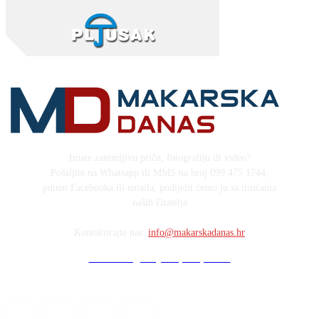
Imate zanimljivu priču, fotografiju ili video?
Pošaljite na Whatsapp ili MMS na broj 099 475 1744,
putem Facebooka ili emaila, podijelit ćemo ju sa tisućama
naših čitatelja
Kontaktirajte nas:
info@makarskadanas.hr
Stock images by Depositphotos