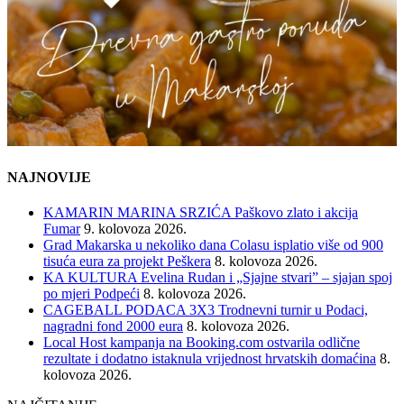
NAJNOVIJE
KAMARIN MARINA SRZIĆA Paškovo zlato i akcija
Fumar
9. kolovoza 2026.
Grad Makarska u nekoliko dana Colasu isplatio više od 900
tisuća eura za projekt Peškera
8. kolovoza 2026.
KA KULTURA Evelina Rudan i „Sjajne stvari” – sjajan spoj
po mjeri Podpeći
8. kolovoza 2026.
CAGEBALL PODACA 3X3 Trodnevni turnir u Podaci,
nagradni fond 2000 eura
8. kolovoza 2026.
Local Host kampanja na Booking.com ostvarila odlične
rezultate i dodatno istaknula vrijednost hrvatskih domaćina
8.
kolovoza 2026.