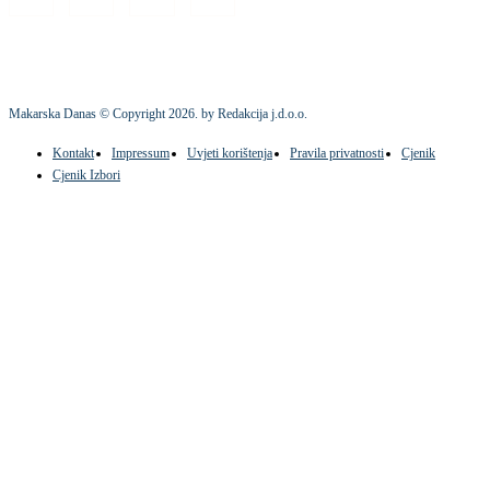
Makarska Danas © Copyright
2026
. by Redakcija j.d.o.o.
Kontakt
Impressum
Uvjeti korištenja
Pravila privatnosti
Cjenik
Cjenik Izbori