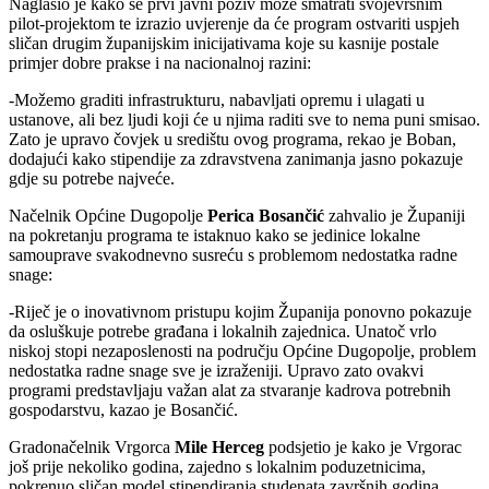
Naglasio je kako se prvi javni poziv može smatrati svojevrsnim
pilot-projektom te izrazio uvjerenje da će program ostvariti uspjeh
sličan drugim županijskim inicijativama koje su kasnije postale
primjer dobre prakse i na nacionalnoj razini:
-Možemo graditi infrastrukturu, nabavljati opremu i ulagati u
ustanove, ali bez ljudi koji će u njima raditi sve to nema puni smisao.
Zato je upravo čovjek u središtu ovog programa, rekao je Boban,
dodajući kako stipendije za zdravstvena zanimanja jasno pokazuje
gdje su potrebe najveće.
Načelnik Općine Dugopolje
Perica Bosančić
zahvalio je Županiji
na pokretanju programa te istaknuo kako se jedinice lokalne
samouprave svakodnevno susreću s problemom nedostatka radne
snage:
-Riječ je o inovativnom pristupu kojim Županija ponovno pokazuje
da osluškuje potrebe građana i lokalnih zajednica. Unatoč vrlo
niskoj stopi nezaposlenosti na području Općine Dugopolje, problem
nedostatka radne snage sve je izraženiji. Upravo zato ovakvi
programi predstavljaju važan alat za stvaranje kadrova potrebnih
gospodarstvu, kazao je Bosančić.
Gradonačelnik Vrgorca
Mile Herceg
podsjetio je kako je Vrgorac
još prije nekoliko godina, zajedno s lokalnim poduzetnicima,
pokrenuo sličan model stipendiranja studenata završnih godina