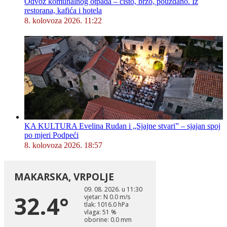
Odvoz komunalnog otpada – čisto, brzo, pouzdano. Iz
restorana, kafića i hotela
8. kolovoza 2026. 11:22
KA KULTURA Evelina Rudan i „Sjajne stvari” – sjajan spoj
po mjeri Podpeći
8. kolovoza 2026. 18:57