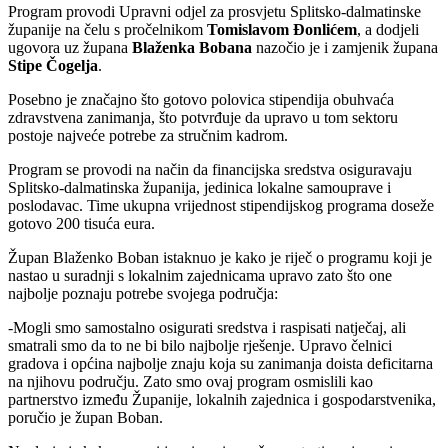
Program provodi Upravni odjel za prosvjetu Splitsko-dalmatinske
županije na čelu s pročelnikom
Tomislavom Đonlićem
, a dodjeli
ugovora uz župana
Blaženka Bobana
nazočio je i zamjenik župana
Stipe Čogelja
.
Posebno je značajno što gotovo polovica stipendija obuhvaća
zdravstvena zanimanja, što potvrđuje da upravo u tom sektoru
postoje najveće potrebe za stručnim kadrom.
Program se provodi na način da financijska sredstva osiguravaju
Splitsko-dalmatinska županija, jedinica lokalne samouprave i
poslodavac. Time ukupna vrijednost stipendijskog programa doseže
gotovo 200 tisuća eura.
Župan Blaženko Boban istaknuo je kako je riječ o programu koji je
nastao u suradnji s lokalnim zajednicama upravo zato što one
najbolje poznaju potrebe svojega područja:
-Mogli smo samostalno osigurati sredstva i raspisati natječaj, ali
smatrali smo da to ne bi bilo najbolje rješenje. Upravo čelnici
gradova i općina najbolje znaju koja su zanimanja doista deficitarna
na njihovu području. Zato smo ovaj program osmislili kao
partnerstvo između Županije, lokalnih zajednica i gospodarstvenika,
poručio je župan Boban.