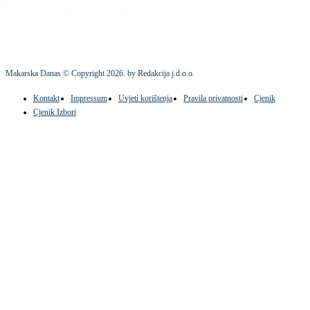
Makarska Danas © Copyright
2026
. by Redakcija j.d.o.o.
Kontakt
Impressum
Uvjeti korištenja
Pravila privatnosti
Cjenik
Cjenik Izbori