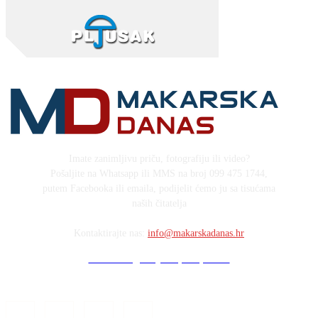
Imate zanimljivu priču, fotografiju ili video?
Pošaljite na Whatsapp ili MMS na broj 099 475 1744,
putem Facebooka ili emaila, podijelit ćemo ju sa tisućama
naših čitatelja
Kontaktirajte nas:
info@makarskadanas.hr
Stock images by Depositphotos