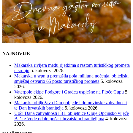
NAJNOVIJE
Makarska rivijera među rijetkima s rastom turističkog prometa
u srpnju
5. kolovoza 2026.
Makarska u srpnju premašila pola milijuna noćenja, obiteljski
smještaj ostvario 65 posto turističkog prometa
5. kolovoza
2026.
Vaterpolo ekipe Podgore i Gradca uspješne na Ploče Cupu
5.
kolovoza 2026.
Makarska obilježava Dan pobjede i domovinske zahvalnosti
te Dan hrvatskih branitelja
5. kolovoza 2026.
Uoči Dana zahvalnosti i 31. obljetnice Oluje Općinsko vijeće
Baške Vode odalo počast hrvatskim braniteljima
4. kolovoza
2026.