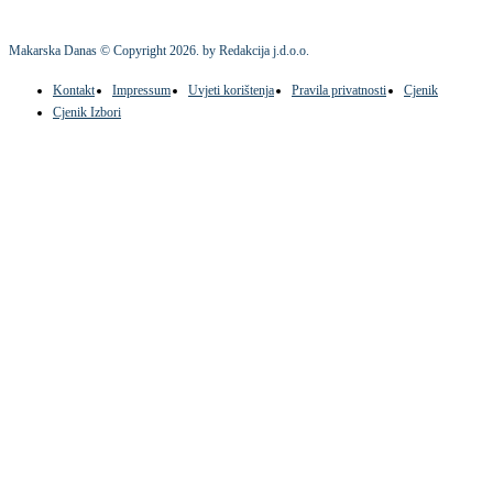
Makarska Danas © Copyright
2026
. by Redakcija j.d.o.o.
Kontakt
Impressum
Uvjeti korištenja
Pravila privatnosti
Cjenik
Cjenik Izbori