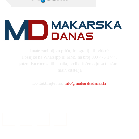
Imate zanimljivu priču, fotografiju ili video?
Pošaljite na Whatsapp ili MMS na broj 099 475 1744,
putem Facebooka ili emaila, podijelit ćemo ju sa tisućama
naših čitatelja
Kontaktirajte nas:
info@makarskadanas.hr
Stock images by Depositphotos