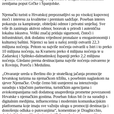
zemljama poput Grčke i Španjolske.
Njemački turisti u Hrvatskoj prepoznatljivi su po visokoj kupovnoj
moći i interesu za kvalitetne i premium sadržaje. Poseban interes
pokazuju za kampiranje, obiteljski odmor i privatni smještaj. Sve
više ih zanimaju aktivni odmor, boravak u prirodi i autentična
lokalna iskustva. Veliki značaj pridaju sigurnosti, čistoći i
infrastrukturi, dok dodatnu vrijednost pronalaze u enogastronomiji i
kulturnoj baštini. Nijemci su lani u našoj zemlji ostvarili 22,3
milijuna noćenja. Pritom su najviše noćenja ostvarili u Istri i to preko
10 milijuna noćenja, na Kvarneru preko 4 milijuna noćenja te u
Zadarskoj i Splitsko-dalmatinskoj županiji preko 2,2 milijuna
noćenja. Gledano prema destinacijama najviše noćenja ostvareno je
u Rovinju, Poreču i Medulinu.
„Otvaranje ureda u Berlinu dio je strateškog jačanja promocije
hrvatskog turizma na njemačkom tržištu, s posebnim naglaskom na
sjever Njemačke. Ovdje ćemo biti usmjereni na intenzivniju
suradnju s ključnim partnerima, turističkim agencijama i
aviokompanijama radi dodatnog unapređenja prometne povezanosti
Hrvatske s njemačkim gostima. Poseban fokus bit će na suradnji s
digitalnim medijima, influencerima i modernim komunikacijskim
platformama koje imaju sve važniju ulogu u promociji destinacija i
donošenju odluka o putovanjima“, komentirao je Draghicchio,