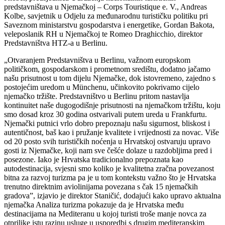
predstavništava u Njemačkoj – Corps Touristique e. V., Andreas
Kolbe, savjetnik u Odjelu za međunarodnu turističku politiku pri
Saveznom ministarstvu gospodarstva i energetike, Gordan Bakota,
veleposlanik RH u Njemačkoj te Romeo Draghicchio, direktor
Predstavništva HTZ-a u Berlinu.
„Otvaranjem Predstavništva u Berlinu, važnom europskom
političkom, gospodarskom i prometnom središtu, dodatno jačamo
našu prisutnost u tom dijelu Njemačke, dok istovremeno, zajedno s
postojećim uredom u Münchenu, učinkovito pokrivamo cijelo
njemačko tržište. Predstavništvo u Berlinu pritom nastavlja
kontinuitet naše dugogodišnje prisutnosti na njemačkom tržištu, koju
smo dosad kroz 30 godina ostvarivali putem ureda u Frankfurtu.
Njemački putnici vrlo dobro prepoznaju našu sigurnost, bliskost i
autentičnost, baš kao i pružanje kvalitete i vrijednosti za novac. Više
od 20 posto svih turističkih noćenja u Hrvatskoj ostvaruju upravo
gosti iz Njemačke, koji nam sve češće dolaze u razdobljima pred i
posezone. Iako je Hrvatska tradicionalno prepoznata kao
autodestinacija, svjesni smo koliko je kvalitetna zračna povezanost
bitna za razvoj turizma pa je u tom kontekstu važno što je Hrvatska
trenutno direktnim aviolinijama povezana s čak 15 njemačkih
gradova”, izjavio je direktor Staničić, dodajući kako upravo aktualna
njemačka Analiza turizma pokazuje da je Hrvatska među
destinacijama na Mediteranu u kojoj turisti troše manje novca za
otprilike istu razinu usluge u usporedbi s drugim mediteranskim