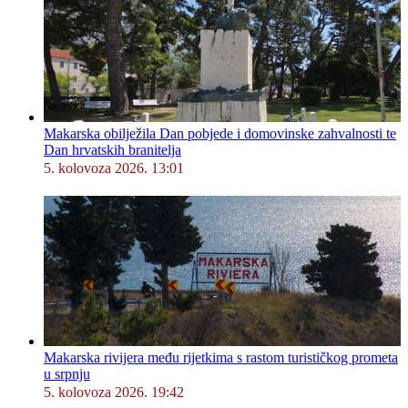
Makarska obilježila Dan pobjede i domovinske zahvalnosti te
Dan hrvatskih branitelja
5. kolovoza 2026. 13:01
Makarska rivijera među rijetkima s rastom turističkog prometa
u srpnju
5. kolovoza 2026. 19:42