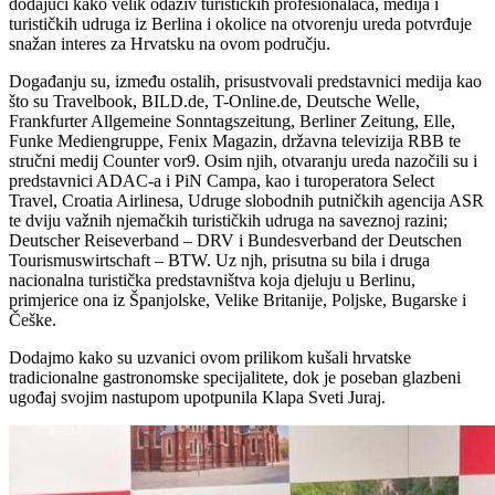
dodajući kako velik odaziv turističkih profesionalaca, medija i
turističkih udruga iz Berlina i okolice na otvorenju ureda potvrđuje
snažan interes za Hrvatsku na ovom području.
Događanju su, između ostalih, prisustvovali predstavnici medija kao
što su Travelbook, BILD.de, T-Online.de, Deutsche Welle,
Frankfurter Allgemeine Sonntagszeitung, Berliner Zeitung, Elle,
Funke Mediengruppe, Fenix Magazin, državna televizija RBB te
stručni medij Counter vor9. Osim njih, otvaranju ureda nazočili su i
predstavnici ADAC-a i PiN Campa, kao i turoperatora Select
Travel, Croatia Airlinesa, Udruge slobodnih putničkih agencija ASR
te dviju važnih njemačkih turističkih udruga na saveznoj razini;
Deutscher Reiseverband – DRV i Bundesverband der Deutschen
Tourismuswirtschaft – BTW. Uz njh, prisutna su bila i druga
nacionalna turistička predstavništva koja djeluju u Berlinu,
primjerice ona iz Španjolske, Velike Britanije, Poljske, Bugarske i
Češke.
Dodajmo kako su uzvanici ovom prilikom kušali hrvatske
tradicionalne gastronomske specijalitete, dok je poseban glazbeni
ugođaj svojim nastupom upotpunila Klapa Sveti Juraj.