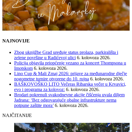
NAJNOVIJE
Zbog uknjižbe Grad uređuje status prolaza, parkirališta i
zelene površine u Radićevoj ulici
6. kolovoza 2026.
Policija objavila priopćenje vezano za koncert Thompsona u
Imotskom
6. kolovoza 2026.
Lino Cup & Mali Zmaj 2026: prijave za međunarodne dječje
nogometne turnire otvorene do 10. rujna
6. kolovoza 2026.
BAŠKOVOŠKO LITO Večeras Ribarska večer u Krvavici,
evo i programa za kolovoz:
6. kolovoza 2026.
Brodari pokrenuli svakodnevne akcije čišćenja uvala diljem
Jadrana: ‘Bez odgovarajuće obalne infrastrukture nema
potpune zaštite mora’
6. kolovoza 2026.
NAJČITANIJE