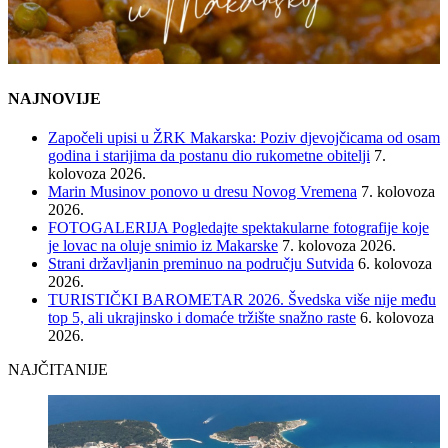
NAJNOVIJE
Započeli upisi u ŽRK Makarska: Poziv djevojčicama od osam
godina i starijima da postanu dio rukometne obitelji
7.
kolovoza 2026.
Marin Musinov ponovo u dresu Novog Vremena
7. kolovoza
2026.
FOTOGALERIJA Pogledajte spektakularne fotografije koje
je lovac na oluje snimio iz Makarske
7. kolovoza 2026.
Strani državljanin preminuo na području Sutvida
6. kolovoza
2026.
TURISTIČKI BAROMETAR 2026. Švedska više nije među
top 5, ali ukrajinsko i domaće tržište snažno raste
6. kolovoza
2026.
NAJČITANIJE