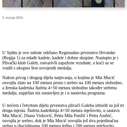
5. srpnja 2026.
U Splitu je ove subote održano Regionalno prvenstvo Hrvatske
(Regija 1) za mlađe kadete, kadete i dobne skupine. Nastupio je i
Plivački klub Galeb, ostvarivši zapažene rezultate, a kući su se
vratili s ukupno šest osvojenih medalja.
Nakon prvog i drugog dijela natjecanja, u kojima je Mia Mucić
osvojila zlato na 100 metara prsno i srebro na 100 metara slobodno,
a ženska kadetska štafeta 4×50 metara slobodno također srebrnu
medalju, uspješan niz nastavljen je i u nastavku programa.
U trećem i četvrtom dijelu prvenstva plivači Galeba izborili su još tri
druga mjesta. Štafeta kadetkinja 4×50 metara mješovito, u sastavu
Mia Mucić, Diana Visković, Petra Mila Panžić i Petra Andrić,
osvojila je srebro, dok je Mia Mucić osvojila još dva pojedinačna
srebra u disciplinama 100 metara leđno i 200 metara mješovito.