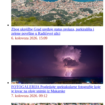
Zbog uknjižbe Grad uređuje status prolaza, parkirališta i
zelene površine u Radićevoj ulici
6. kolovoza 2026. 15:09
FOTOGALERIJA Pogledajte spektakularne fotografije koje
je lovac na oluje snimio iz Makarske
7. kolovoza 2026. 09:12