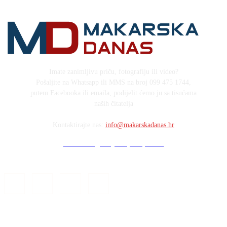
Imate zanimljivu priču, fotografiju ili video?
Pošaljite na Whatsapp ili MMS na broj 099 475 1744,
putem Facebooka ili emaila, podijelit ćemo ju sa tisućama
naših čitatelja
Kontaktirajte nas:
info@makarskadanas.hr
Stock images by Depositphotos