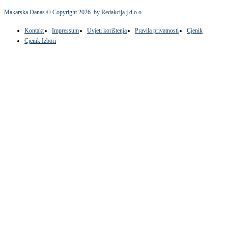
Makarska Danas © Copyright
2026
. by Redakcija j.d.o.o.
Kontakt
Impressum
Uvjeti korištenja
Pravila privatnosti
Cjenik
Cjenik Izbori