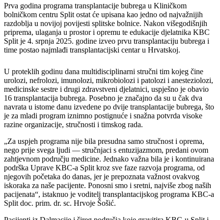
Prva godina programa transplantacije bubrega u Kliničkom
bolničkom centru Split ostat će upisana kao jedno od najvažnijih
razdoblja u novijoj povijesti splitske bolnice. Nakon višegodišnjih
priprema, ulaganja u prostor i opremu te edukacije djelatnika KBC
Split je 4. srpnja 2025. godine izveo prvu transplantaciju bubrega i
time postao najmlađi transplantacijski centar u Hrvatskoj.
U proteklih godinu dana multidisciplinarni stručni tim kojeg čine
urolozi, nefrolozi, imunolozi, mikrobiolozi i patolozi i anesteziolozi,
medicinske sestre i drugi zdravstveni djelatnici, uspješno je obavio
16 transplantacija bubrega. Posebno je značajno da su u čak dva
navrata u istome danu izvedene po dvije transplantacije bubrega, što
je za mladi program iznimno postignuće i snažna potvrda visoke
razine organizacije, stručnosti i timskog rada.
„Za uspjeh programa nije bila presudna samo stručnost i oprema,
nego prije svega ljudi — stručnjaci s entuzijazmom, predani ovom
zahtjevnom području medicine. Jednako važna bila je i kontinuirana
podrška Uprave KBC-a Split kroz sve faze razvoja programa, od
njegovih početaka do danas, jer je prepoznata važnost ovakvog
iskoraka za naše pacijente. Ponosni smo i sretni, najviše zbog naših
pacijenata“, istaknuo je voditelj transplantacijskog programa KBC-a
Split doc. prim. dr. sc. Hrvoje Šošić.
Pacijenti iz Dalmacije i šireg područja koje gravitira KBC-u Split i