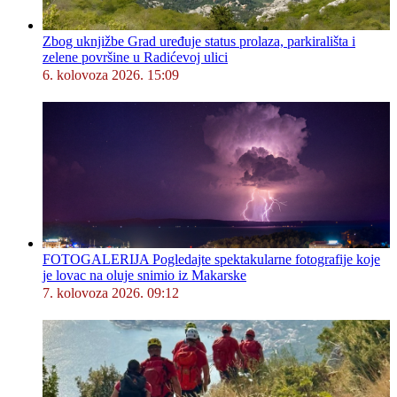
Zbog uknjižbe Grad uređuje status prolaza, parkirališta i
zelene površine u Radićevoj ulici
6. kolovoza 2026. 15:09
FOTOGALERIJA Pogledajte spektakularne fotografije koje
je lovac na oluje snimio iz Makarske
7. kolovoza 2026. 09:12