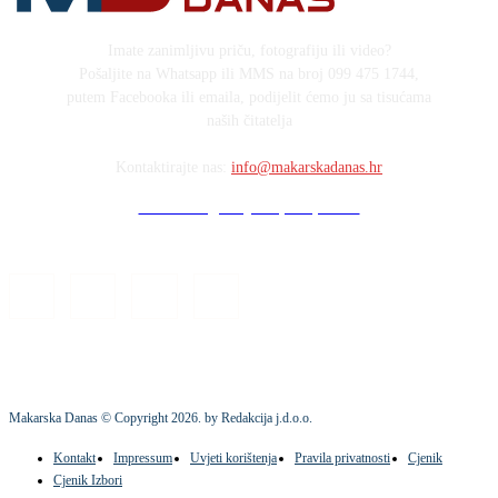
Imate zanimljivu priču, fotografiju ili video?
Pošaljite na Whatsapp ili MMS na broj 099 475 1744,
putem Facebooka ili emaila, podijelit ćemo ju sa tisućama
naših čitatelja
Kontaktirajte nas:
info@makarskadanas.hr
Stock images by Depositphotos
Makarska Danas © Copyright
2026
. by Redakcija j.d.o.o.
Kontakt
Impressum
Uvjeti korištenja
Pravila privatnosti
Cjenik
Cjenik Izbori