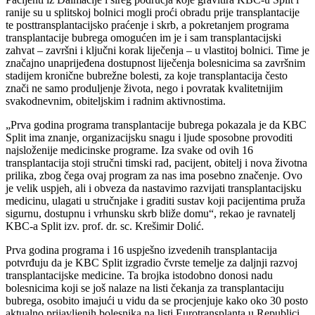
ranije su u splitskoj bolnici mogli proći obradu prije transplantacije
te posttransplantacijsko praćenje i skrb, a pokretanjem programa
transplantacije bubrega omogućen im je i sam transplantacijski
zahvat – završni i ključni korak liječenja – u vlastitoj bolnici. Time je
značajno unaprijeđena dostupnost liječenja bolesnicima sa završnim
stadijem kronične bubrežne bolesti, za koje transplantacija često
znači ne samo produljenje života, nego i povratak kvalitetnijim
svakodnevnim, obiteljskim i radnim aktivnostima.
„Prva godina programa transplantacije bubrega pokazala je da KBC
Split ima znanje, organizacijsku snagu i ljude sposobne provoditi
najsloženije medicinske programe. Iza svake od ovih 16
transplantacija stoji stručni timski rad, pacijent, obitelj i nova životna
prilika, zbog čega ovaj program za nas ima posebno značenje. Ovo
je velik uspjeh, ali i obveza da nastavimo razvijati transplantacijsku
medicinu, ulagati u stručnjake i graditi sustav koji pacijentima pruža
sigurnu, dostupnu i vrhunsku skrb bliže domu“, rekao je ravnatelj
KBC-a Split izv. prof. dr. sc. Krešimir Dolić.
Prva godina programa i 16 uspješno izvedenih transplantacija
potvrđuju da je KBC Split izgradio čvrste temelje za daljnji razvoj
transplantacijske medicine. Ta brojka istodobno donosi nadu
bolesnicima koji se još nalaze na listi čekanja za transplantaciju
bubrega, osobito imajući u vidu da se procjenjuje kako oko 30 posto
aktualno prijavljenih bolesnika na listi Eurotransplanta u Republici