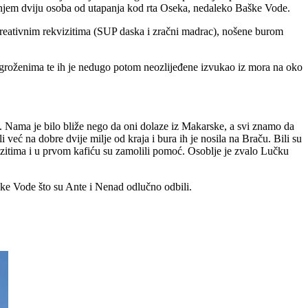
vanjem dviju osoba od utapanja kod rta Oseka, nedaleko Baške Vode.
rekreativnim rekvizitima (SUP daska i zračni madrac), nošene burom
 ugroženima te ih je nedugo potom neozlijeđene izvukao iz mora na oko
. Nama je bilo bliže nego da oni dolaze iz Makarske, a svi znamo da
eć na dobre dvije milje od kraja i bura ih je nosila na Braču. Bili su
kvizitima i u prvom kafiću su zamolili pomoć. Osoblje je zvalo Lučku
Baške Vode što su Ante i Nenad odlučno odbili.