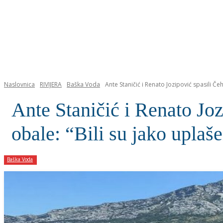
NASLOVNICA
Naslovnica
RIVIJERA
Baška Voda
Ante Staničić i Renato Jozipović spasili Čeh
Ante Staničić i Renato Joz
obale: “Bili su jako uplaš
Baška Voda