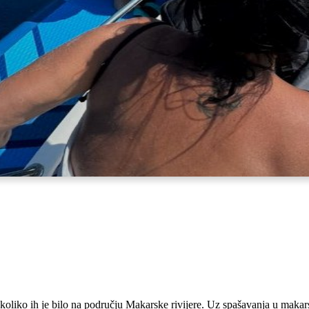
ekoliko ih je bilo na području Makarske rivijere. Uz spašavanja u maka