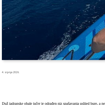
4. srpnja 2026.
Udio
Duž jadranske obale jučer je odrađen niz spašavanja uslijed bure, a n