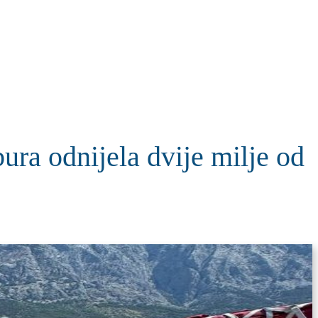
KOLUMNE
MORE
T
bura odnijela dvije milje od