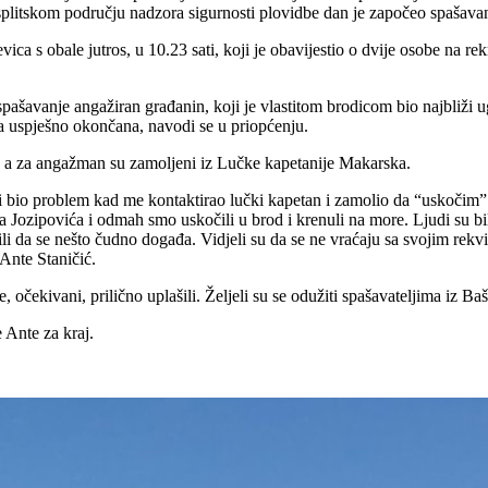
u splitskom području nadzora sigurnosti plovidbe dan je započeo spaša
ica s obale jutros, u 10.23 sati, koji je obavijestio o dvije osobe na 
pašavanje angažiran građanin, koji je vlastitom brodicom bio najbliži
ja uspješno okončana, navodi se u priopćenju.
ć, a za angažman su zamoljeni iz Lučke kapetanije Makarska.
i bio problem kad me kontaktirao lučki kapetan i zamolio da “uskočim”
ozipovića i odmah smo uskočili u brod i krenuli na more. Ljudi su bili v
uočili da se nešto čudno događa. Vidjeli su da se ne vraćaju sa svojim re
 Ante Staničić.
, očekivani, prilično uplašili. Željeli su se odužiti spašavateljima iz 
e Ante za kraj.