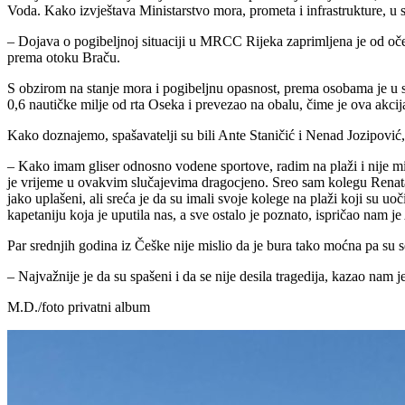
Voda. Kako izvještava Ministarstvo mora, prometa i infrastrukture, 
– Dojava o pogibeljnoj situaciji u MRCC Rijeka zaprimljena je od očev
prema otoku Braču.
S obzirom na stanje mora i pogibeljnu opasnost, prema osobama je u s
0,6 nautičke milje od rta Oseka i prevezao na obalu, čime je ova akci
Kako doznajemo, spašavatelji su bili Ante Staničić i Nenad Jozipovi
– Kako imam gliser odnosno vodene sportove, radim na plaži i nije m
je vrijeme u ovakvim slučajevima dragocjeno. Sreo sam kolegu Renata J
jako uplašeni, ali sreća je da su imali svoje kolege na plaži koji su 
kapetaniju koja je uputila nas, a sve ostalo je poznato, ispričao nam je
Par srednjih godina iz Češke nije mislio da je bura tako moćna pa su se
– Najvažnije je da su spašeni i da se nije desila tragedija, kazao nam j
M.D./foto privatni album