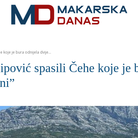
RIVIJERA
VIJESTI
MOZAIK
MAKARSKA
SPOR
e koje je bura odnijela dvije...
ipović spasili Čehe koje je 
eni”