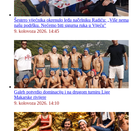
Šestero vijećnika okrenulo leđa načelniku Radiću: „Više nema
našu podršku. Nećemo biti sigurna ruka u Vijeću"
9. kolovoza 2026. 14:45
Galeb potvrdio dominaciju i na drugom turniru Lige
Makarske rivijere
9. kolovoza 2026. 14:10