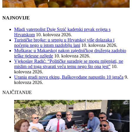
NAJNOVIJE
Mladi vaterpolist Duje Srzić kadetski prvak svijeta s
Hrvatskom
10. kolovoza 2026.
Turističke brojke: u srpnju u Hrvatskoj više dolazaka i
noćenja nego u istom razdoblju lani
10. kolovoza 2026.
Muškarac u Makarskoj nakon zajedničkog druženja zadobio
teške tjelesne ozljede
10. kolovoza 2026.
Vjekoslav Radić: “Političke suradnje se mogu mijenjati, ne
mislim od toga stvarati veću temu nego što ona jest”
10.
kolovoza 2026.
Urania gradi novu ekipu, Baškovođane napustilo 10 igrača
9.
kolovoza 2026.
NAJČITANIJE