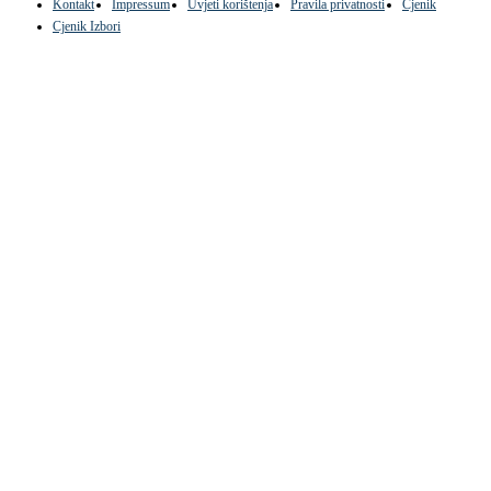
Kontakt
Impressum
Uvjeti korištenja
Pravila privatnosti
Cjenik
Cjenik Izbori