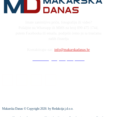
Imate zanimljivu priču, fotografiju ili video?
Pošaljite na Whatsapp ili MMS na broj 099 475 1744,
putem Facebooka ili emaila, podijelit ćemo ju sa tisućama
naših čitatelja
Kontaktirajte nas:
info@makarskadanas.hr
Stock images by Depositphotos
Makarska Danas © Copyright
2026
. by Redakcija j.d.o.o.