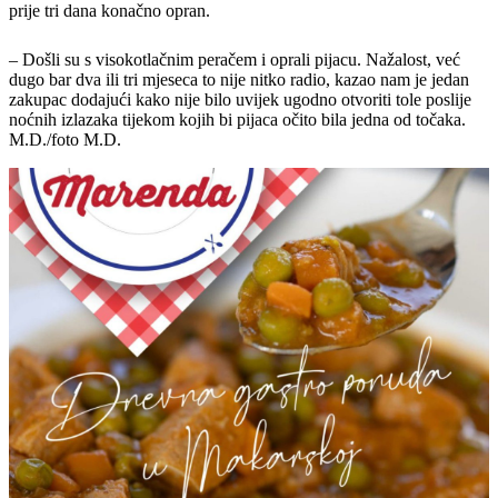
prije tri dana konačno opran.
– Došli su s visokotlačnim peračem i oprali pijacu. Nažalost, već
dugo bar dva ili tri mjeseca to nije nitko radio, kazao nam je jedan
zakupac dodajući kako nije bilo uvijek ugodno otvoriti tole poslije
noćnih izlazaka tijekom kojih bi pijaca očito bila jedna od točaka.
M.D./foto M.D.