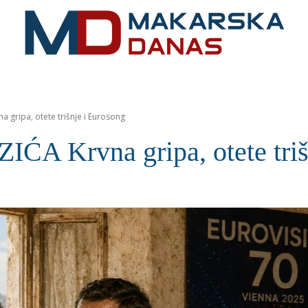
RIVIJERA
VIJESTI
MOZAIK
MAKARSKA
SPOR
gripa, otete trišnje i Eurosong
Krvna gripa, otete trišn