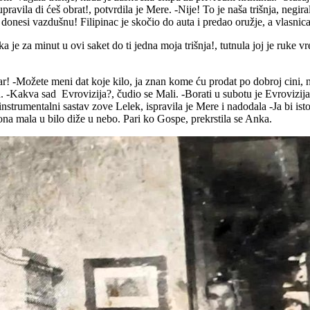
avila di ćeš obrat!, potvrdila je Mere. -Nije! To je naša trišnja, negiral
, donesi vazdušnu! Filipinac je skočio do auta i predao oružje, a vlasnica
a je za minut u ovi saket do ti jedna moja trišnja!, tutnula joj je ruke v
ar! -Možete meni dat koje kilo, ja znan kome ću prodat po dobroj cini, na
 -Kakva sad Evrovizija?, čudio se Mali. -Borati u subotu je Evrovizija, 
instrumentalni sastav zove Lelek, ispravila je Mere i nadodala -Ja bi i
ona mala u bilo diže u nebo. Pari ko Gospe, prekrstila se Anka.