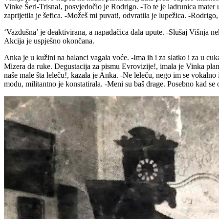
Vinke Šeri-Trisna!, posvjedočio je Rodrigo. -To te je ladrunica mater upr
zaprijetila je šefica. -Možeš mi puvat!, odvratila je lupežica. -Rodrigo
‘Vazdušna’ je deaktivirana, a napadačica dala upute. -Slušaj Višnja nek
Akcija je uspješno okončana.
Anka je u kužini na balanci vagala voće. -Ima ih i za slatko i za u cuk
Mizera da ruke. Degustacija za pismu Evrovizije!, imala je Vinka plan.
naše male šta leleču!, kazala je Anka. -Ne leleču, nego im se vokalno 
modu, militantno je konstatirala. -Meni su baš drage. Posebno kad se 