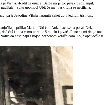
a je Višnja. -Radit će oružje! Barba mi je bio prvak u striljanju!,
 naciljala. -Svitu upomoć! Ubit će me!, raskrivila se naciljana.
reću, pa je Jagodina Višnja napunila saket do ti jednom trišnjom.
njušila je priliku Marta. -Niti čut! Anka baci se na posal. Neka ti
doć ćeš i ti, pa ćemo udrit po štrudelu i pivat! -Puno su mi drage one
sto volila da nastupaju s kojon borbenom koračnicom. To je opet došlo u