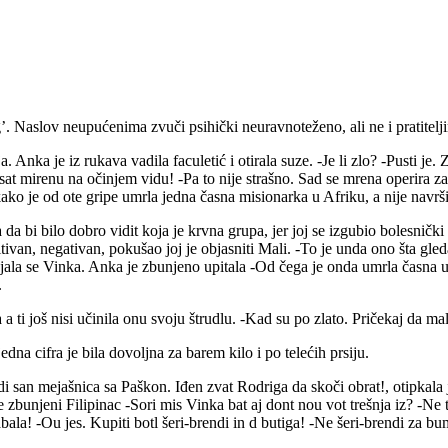
’. Naslov neupućenima zvuči psihički neuravnoteženo, ali ne i pratite
 Anka je iz rukava vadila faculetić i otirala suze. -Je li zlo? -Pusti je. 
t mirenu na očinjem vidu! -Pa to nije strašno. Sad se mrena operira za ur
ko je od ote gripe umrla jedna časna misionarka u Afriku, a nije navrši
a da bi bilo dobro vidit koja je krvna grupa, jer joj se izgubio bolesnički
tivan, negativan, pokušao joj je objasniti Mali. -To je unda ono šta gled
ujala se Vinka. Anka je zbunjeno upitala -Od čega je onda umrla časna 
.
a ti još nisi učinila onu svoju štrudlu. -Kad su po zlato. Pričekaj da m
a cifra je bila dovoljna za barem kilo i po telećih prsiju.
u di san mejašnica sa Paškon. Iđen zvat Rodriga da skoči obrat!, otipkala
e zbunjeni Filipinac -Sori mis Vinka bat aj dont nou vot trešnja iz? -Ne t
cabala! -Ou jes. Kupiti botl šeri-brendi in d butiga! -Ne šeri-brendi za 