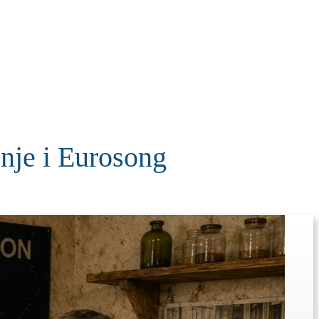
KOLUMNE
MORE
T
je i Eurosong