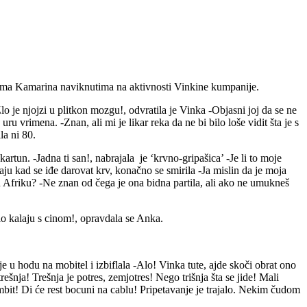
ljima Kamarina naviknutima na aktivnosti Vinkine kumpanije.
Zlo je njojzi u plitkon mozgu!, odvratila je Vinka -Objasni joj da se ne
u vrimena. -Znan, ali mi je likar reka da ne bi bilo loše vidit šta je s
la ni 80.
 kartun. -Jadna ti san!, nabrajala je ‘krvno-gripašica’ -Je li to moje
aju kad se iđe darovat krv, konačno se smirila -Ja mislin da je moja
u Afriku? -Ne znan od čega je ona bidna partila, ali ako ne umukneš
alo kalaju s cinom!, opravdala se Anka.
 je u hodu na mobitel i izbiflala -Alo! Vinka tute, ajde skoči obrat ono
rešnja! Trešnja je potres, zemjotres! Nego trišnja šta se jide! Mali
bumbit! Di će rest bocuni na cablu! Pripetavanje je trajalo. Nekim čudom