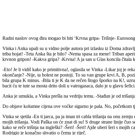
Udio
Radni naslov ovog đira mogao bi biti ‘Krvna gripa- Trišnje- Eurosong
Vinka i Anka upali su u vidno polje autora pri izlasku iz Doma zdravlja.
triba bojat! -Teta Anka šta je bilo? -Nema spasa za mene! Triban aperisa
krvnon gripon! -Kakva gripa? -Krvna! A ja san u Glas koncila čitala ka
-Eto! Je li vidiš kako je primitivna!, oglasila se Vinka -Likar joj je rek
okončanje? -Nije, ta bolest ne postoji. To su van grupe krvi A, B, pozi
bila grupa K minus. -Bila ti je K da ne rečen štogo šporko na K!, uzr
bacit ću te tute sa mosta drito doli u vatrogasaca, dalo je u glavu šefici
Anka je umukla, a Vinka prešla na vedriju temu. -Stađun je od trišanja 
Do objave kolumne cijena ove voćke sigurno je pala. No, početkom tjedn
Vinka se sjetila -En ti jarca, pa ja iman tri cabla trišanja na onu zemj
mojih trišanja. Vodi Paška on će znat di su! S druge strane linije čuo s
kako se reče trišnja na ingleški? -Šeri! -Šeri! Ajde uberi šeri s mojih 
Rodrigio je konačno shvatio o čemu je riječ.