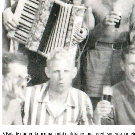
Višnja je upravo kupcu na haubi parkiranog auta pred ‘supero-marketom’