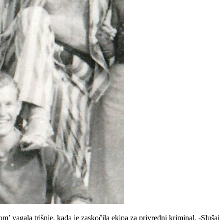
 vagala trišnje, kada je zaskočila ekipa za privredni kriminal. -Slušaj