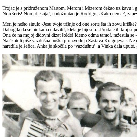
Trojac je s pridruženom Martom, Merom i Mizerom čekao uz kavu i gale
Nou šeris! Nou trijesnja!, nadožuntao je Rodrigo. -Kako nema?, zapeš
Meri je nešto sinulo -Jesu tvoje trišnje od one sorte šta ih zovu kriške
Dabogda da se pinkama udavili!, klela je bijesno. -Prodaje ih kraj su
Ona će na mojoj didovni dizat šolde! Iđemo odma tamo!, ražestila s
Na škatuli piše vazdušna puška proizvodnja Zastava Kragujevac. Ne u
naredila je šefica. Anka je skočila po ‘vazdušnu’, a Vinka dala upute.