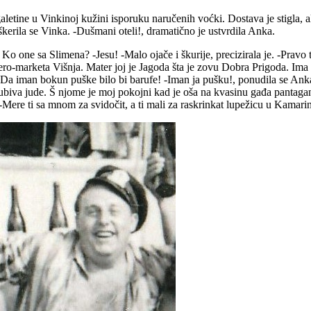
tine u Vinkinoj kužini isporuku naručenih voćki. Dostava je stigla, ali
kerila se Vinka. -Dušmani oteli!, dramatično je ustvrdila Anka.
? Ko one sa Slimena? -Jesu! -Malo ojače i škurije, precizirala je. -Pravo
pero-marketa Višnja. Mater joj je Jagoda šta je zovu Dobra Prigoda. Ima 
e -Da iman bokun puške bilo bi barufe! -Iman ja pušku!, ponudila se A
biva jude. Š njome je moj pokojni kad je oša na kvasinu gađa pantagan
 -Mere ti sa mnom za svidočit, a ti mali za raskrinkat lupežicu u Kamari