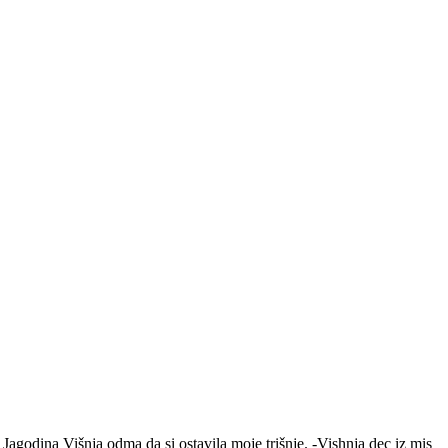
 Jagodina Višnja odma da si ostavila moje trišnje. -Vishnja dec iz mis