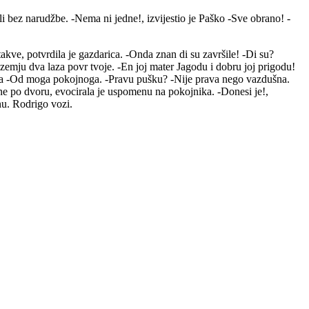
 bez narudžbe. -Nema ni jedne!, izvijestio je Paško -Sve obrano! -
 takve, potvrdila je gazdarica. -Onda znan di su završile! -Di su?
zemju dva laza povr tvoje. -En joj mater Jagodu i dobru joj prigodu!
nka -Od moga pokojnoga. -Pravu pušku? -Nije prava nego vazdušna.
e po dvoru, evocirala je uspomenu na pokojnika. -Donesi je!,
nu. Rodrigo vozi.