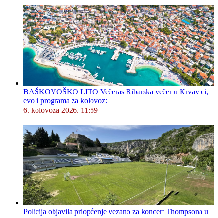
BAŠKOVOŠKO LITO Večeras Ribarska večer u Krvavici,
evo i programa za kolovoz:
6. kolovoza 2026. 11:59
Policija objavila priopćenje vezano za koncert Thompsona u