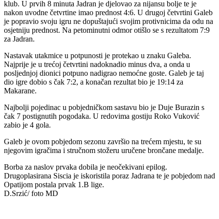
klub. U prvih 8 minuta Jadran je djelovao za nijansu bolje te je
nakon uvodne četvrtine imao prednost 4:6. U drugoj četvrtini Galeb
je popravio svoju igru ne dopuštajući svojim protivnicima da odu na
osjetniju prednost. Na petominutni odmor otišlo se s rezultatom 7:9
za Jadran.
Nastavak utakmice u potpunosti je protekao u znaku Galeba.
Najprije je u trećoj četvrtini nadoknadio minus dva, a onda u
posljednjoj dionici potpuno nadigrao nemoćne goste. Galeb je taj
dio igre dobio s čak 7:2, a konačan rezultat bio je 19:14 za
Makarane.
Najbolji pojedinac u pobjedničkom sastavu bio je Duje Burazin s
čak 7 postignutih pogodaka. U redovima gostiju Roko Vuković
zabio je 4 gola.
Galeb je ovom pobjedom sezonu završio na trećem mjestu, te su
njegovim igračima i stručnom stožeru uručene brončane medalje.
Borba za naslov prvaka dobila je neočekivani epilog.
Drugoplasirana Siscia je iskoristila poraz Jadrana te je pobjedom nad
Opatijom postala prvak 1.B lige.
D.Srzić/ foto MD