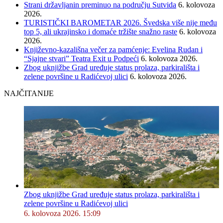
Strani državljanin preminuo na području Sutvida
6. kolovoza
2026.
TURISTIČKI BAROMETAR 2026. Švedska više nije među
top 5, ali ukrajinsko i domaće tržište snažno raste
6. kolovoza
2026.
Književno-kazališna večer za pamćenje: Evelina Rudan i
“Sjajne stvari” Teatra Exit u Podpeći
6. kolovoza 2026.
Zbog uknjižbe Grad uređuje status prolaza, parkirališta i
zelene površine u Radićevoj ulici
6. kolovoza 2026.
NAJČITANIJE
Zbog uknjižbe Grad uređuje status prolaza, parkirališta i
zelene površine u Radićevoj ulici
6. kolovoza 2026. 15:09