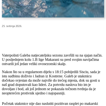
25. svibnja 2026.
Vaterpolisti Galeba natjecateljsku sezonu završili su na sjajan način.
U posljednjem kolu 1.B lige Makarani su pred svojim navijačima
ostvarili još jedan veliki ovosezonski skalp.
Nakon što su u regularnom dijelu s 18:15 pobijedili Sisciu, sada je
istu sudbinu doživio i Jadran iz Kostrene. Galeb je utakmicu
dočekao svjestan da može najviše do trećeg mjesta, dok su gosti u
naš grad doputovali kao lideri. Za potvrdu naslova bio im je
dovoljan i bod, ali još jednom se pokazala točnom tvrdnja da je
neopterećen protivnik ujedno i najopasniji.
Početak utakmice nije dao naslutiti pozitivan rasplet po makarski