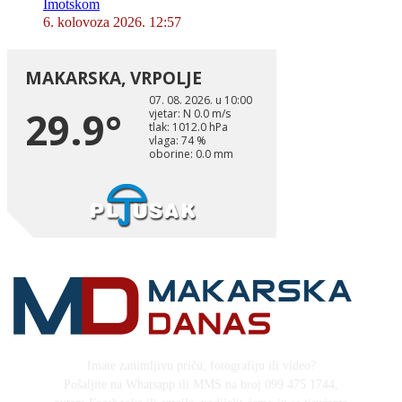
Imotskom
6. kolovoza 2026. 12:57
Imate zanimljivu priču, fotografiju ili video?
Pošaljite na Whatsapp ili MMS na broj 099 475 1744,