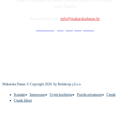
putem Facebooka ili emaila, podijelit ćemo ju sa tisućama
naših čitatelja
Kontaktirajte nas:
info@makarskadanas.hr
Stock images by Depositphotos
Makarska Danas © Copyright
2026
. by Redakcija j.d.o.o.
Kontakt
Impressum
Uvjeti korištenja
Pravila privatnosti
Cjenik
Cjenik Izbori