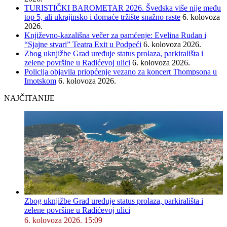
TURISTIČKI BAROMETAR 2026. Švedska više nije među
top 5, ali ukrajinsko i domaće tržište snažno raste
6. kolovoza
2026.
Književno-kazališna večer za pamćenje: Evelina Rudan i
“Sjajne stvari” Teatra Exit u Podpeći
6. kolovoza 2026.
Zbog uknjižbe Grad uređuje status prolaza, parkirališta i
zelene površine u Radićevoj ulici
6. kolovoza 2026.
Policija objavila priopćenje vezano za koncert Thompsona u
Imotskom
6. kolovoza 2026.
NAJČITANIJE
Zbog uknjižbe Grad uređuje status prolaza, parkirališta i
zelene površine u Radićevoj ulici
6. kolovoza 2026. 15:09