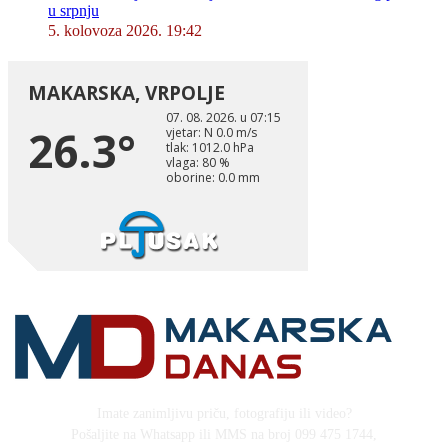
u srpnju
5. kolovoza 2026. 19:42
Imate zanimljivu priču, fotografiju ili video?
Pošaljite na Whatsapp ili MMS na broj 099 475 1744,