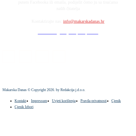
putem Facebooka ili emaila, podijelit ćemo ju sa tisućama
naših čitatelja
Kontaktirajte nas:
info@makarskadanas.hr
Stock images by Depositphotos
Makarska Danas © Copyright
2026
. by Redakcija j.d.o.o.
Kontakt
Impressum
Uvjeti korištenja
Pravila privatnosti
Cjenik
Cjenik Izbori