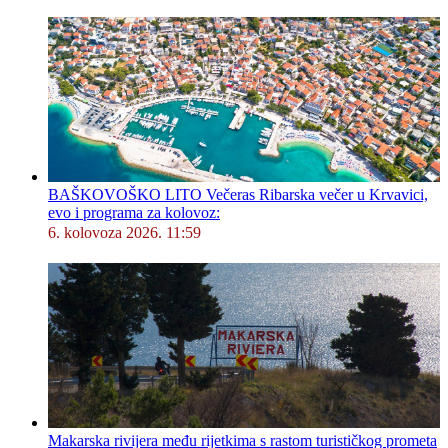
BAŠKOVOŠKO LITO Večeras Ribarska večer u Krvavici,
evo i programa za kolovoz:
6. kolovoza 2026. 11:59
Makarska rivijera među rijetkima s rastom turističkog prometa