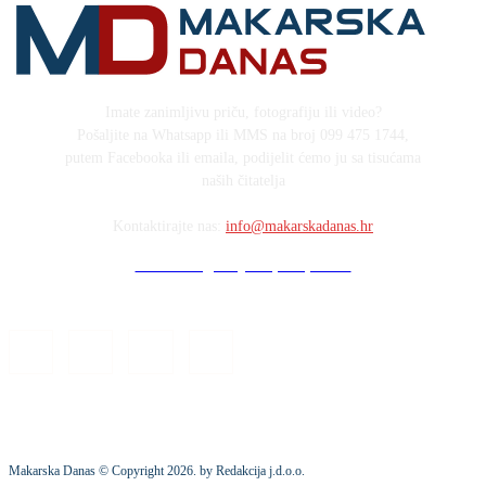
Imate zanimljivu priču, fotografiju ili video?
Pošaljite na Whatsapp ili MMS na broj 099 475 1744,
putem Facebooka ili emaila, podijelit ćemo ju sa tisućama
naših čitatelja
Kontaktirajte nas:
info@makarskadanas.hr
Stock images by Depositphotos
Makarska Danas © Copyright
2026
. by Redakcija j.d.o.o.