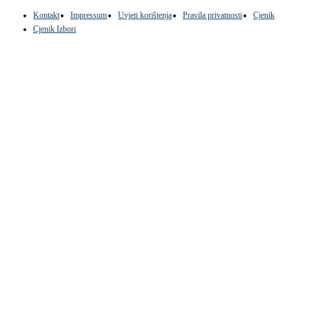
Kontakt
Impressum
Uvjeti korištenja
Pravila privatnosti
Cjenik
Cjenik Izbori