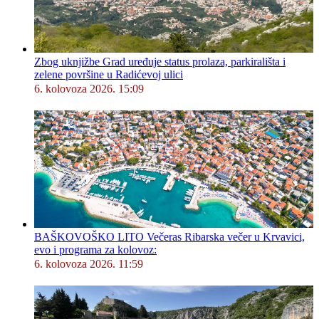
Zbog uknjižbe Grad uređuje status prolaza, parkirališta i
zelene površine u Radićevoj ulici
6. kolovoza 2026. 15:09
BAŠKOVOŠKO LITO Večeras Ribarska večer u Krvavici,
evo i programa za kolovoz:
6. kolovoza 2026. 11:59