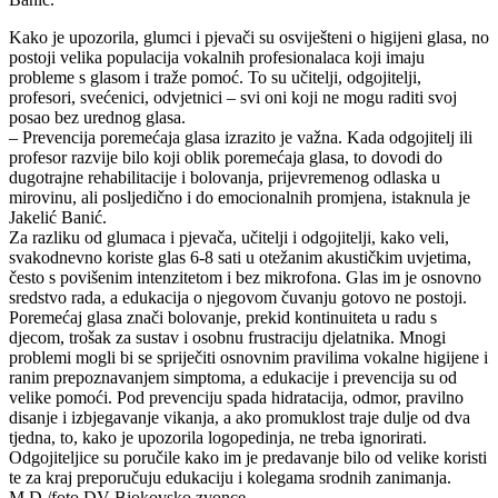
Kako je upozorila, glumci i pjevači su osviješteni o higijeni glasa, no
postoji velika populacija vokalnih profesionalaca koji imaju
probleme s glasom i traže pomoć. To su učitelji, odgojitelji,
profesori, svećenici, odvjetnici – svi oni koji ne mogu raditi svoj
posao bez urednog glasa.
– Prevencija poremećaja glasa izrazito je važna. Kada odgojitelj ili
profesor razvije bilo koji oblik poremećaja glasa, to dovodi do
dugotrajne rehabilitacije i bolovanja, prijevremenog odlaska u
mirovinu, ali posljedično i do emocionalnih promjena, istaknula je
Jakelić Banić.
Za razliku od glumaca i pjevača, učitelji i odgojitelji, kako veli,
svakodnevno koriste glas 6-8 sati u otežanim akustičkim uvjetima,
često s povišenim intenzitetom i bez mikrofona. Glas im je osnovno
sredstvo rada, a edukacija o njegovom čuvanju gotovo ne postoji.
Poremećaj glasa znači bolovanje, prekid kontinuiteta u radu s
djecom, trošak za sustav i osobnu frustraciju djelatnika. Mnogi
problemi mogli bi se spriječiti osnovnim pravilima vokalne higijene i
ranim prepoznavanjem simptoma, a edukacije i prevencija su od
velike pomoći. Pod prevenciju spada hidratacija, odmor, pravilno
disanje i izbjegavanje vikanja, a ako promuklost traje dulje od dva
tjedna, to, kako je upozorila logopedinja, ne treba ignorirati.
Odgojiteljice su poručile kako im je predavanje bilo od velike koristi
te za kraj preporučuju edukaciju i kolegama srodnih zanimanja.
M.D./foto DV Biokovsko zvonce