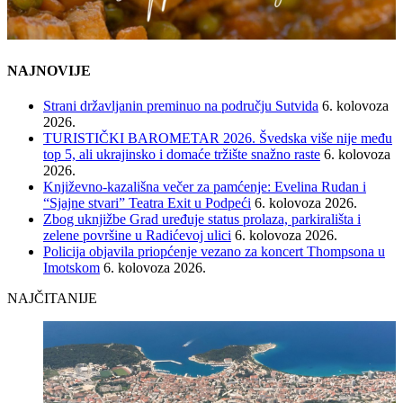
NAJNOVIJE
Strani državljanin preminuo na području Sutvida
6. kolovoza
2026.
TURISTIČKI BAROMETAR 2026. Švedska više nije među
top 5, ali ukrajinsko i domaće tržište snažno raste
6. kolovoza
2026.
Književno-kazališna večer za pamćenje: Evelina Rudan i
“Sjajne stvari” Teatra Exit u Podpeći
6. kolovoza 2026.
Zbog uknjižbe Grad uređuje status prolaza, parkirališta i
zelene površine u Radićevoj ulici
6. kolovoza 2026.
Policija objavila priopćenje vezano za koncert Thompsona u
Imotskom
6. kolovoza 2026.
NAJČITANIJE