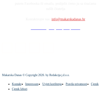
putem Facebooka ili emaila, podijelit ćemo ju sa tisućama
naših čitatelja
Kontaktirajte nas:
info@makarskadanas.hr
Stock images by Depositphotos
Makarska Danas © Copyright
2026
. by Redakcija j.d.o.o.
Kontakt
Impressum
Uvjeti korištenja
Pravila privatnosti
Cjenik
Cjenik Izbori