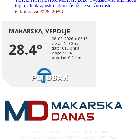
top 5, ali ukrajinsko i domaće tržište snažno raste
6. kolovoza 2026. 20:53
Imate zanimljivu priču, fotografiju ili video?
Pošaljite na Whatsapp ili MMS na broj 099 475 1744,