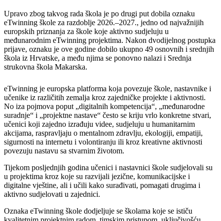
Upravo zbog takvog rada škola je po drugi put dobila oznaku
eTwinning škole za razdoblje 2026.–2027., jedno od najvažnijih
europskih priznanja za škole koje aktivno sudjeluju u
međunarodnim eTwinning projektima. Nakon dvodijelnog postupka
prijave, oznaku je ove godine dobilo ukupno 49 osnovnih i srednjih
škola iz Hrvatske, a među njima se ponovno nalazi i Srednja
strukovna škola Makarska.
eTwinning je europska platforma koja povezuje škole, nastavnike i
učenike iz različitih zemalja kroz zajedničke projekte i aktivnosti.
No iza pojmova poput „digitalnih kompetencija“, „međunarodne
suradnje“ i „projektne nastave“ često se kriju vrlo konkretne stvari,
učenici koji zajedno izrađuju videe, sudjeluju u humanitarnim
akcijama, raspravljaju o mentalnom zdravlju, ekologiji, empatiji,
sigurnosti na internetu i volontiranju ili kroz kreativne aktivnosti
povezuju nastavu sa stvarnim životom.
Tijekom posljednjih godina učenici i nastavnici škole sudjelovali su
u projektima kroz koje su razvijali jezične, komunikacijske i
digitalne vještine, ali i učili kako surađivati, pomagati drugima i
aktivno sudjelovati u zajednici.
Oznaka eTwinning škole dodjeljuje se školama koje se ističu
kvalitetnim projektnim radom, timskim pristupom, uključivošću,