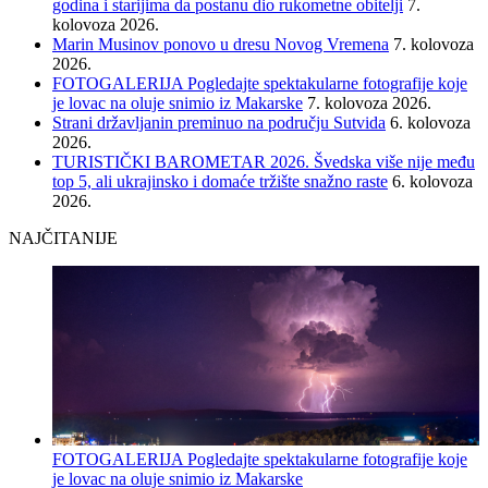
godina i starijima da postanu dio rukometne obitelji
7.
kolovoza 2026.
Marin Musinov ponovo u dresu Novog Vremena
7. kolovoza
2026.
FOTOGALERIJA Pogledajte spektakularne fotografije koje
je lovac na oluje snimio iz Makarske
7. kolovoza 2026.
Strani državljanin preminuo na području Sutvida
6. kolovoza
2026.
TURISTIČKI BAROMETAR 2026. Švedska više nije među
top 5, ali ukrajinsko i domaće tržište snažno raste
6. kolovoza
2026.
NAJČITANIJE
FOTOGALERIJA Pogledajte spektakularne fotografije koje
je lovac na oluje snimio iz Makarske