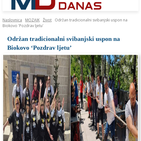
Naslovnica
MOZAIK
Život
Održan tradicionalni svibanjski uspon na
Biokovo 'Pozdrav ljetu'
Održan tradicionalni svibanjski uspon na
Biokovo ‘Pozdrav ljetu’