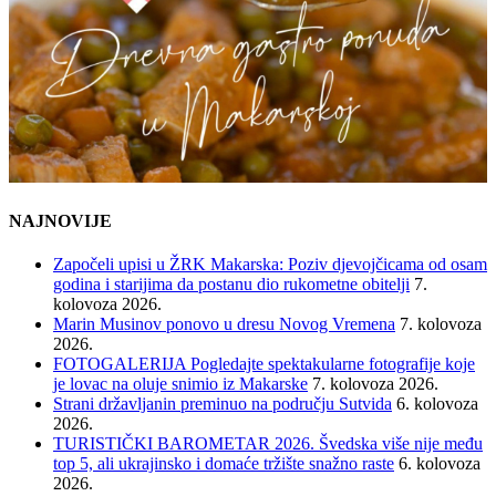
NAJNOVIJE
Započeli upisi u ŽRK Makarska: Poziv djevojčicama od osam
godina i starijima da postanu dio rukometne obitelji
7.
kolovoza 2026.
Marin Musinov ponovo u dresu Novog Vremena
7. kolovoza
2026.
FOTOGALERIJA Pogledajte spektakularne fotografije koje
je lovac na oluje snimio iz Makarske
7. kolovoza 2026.
Strani državljanin preminuo na području Sutvida
6. kolovoza
2026.
TURISTIČKI BAROMETAR 2026. Švedska više nije među
top 5, ali ukrajinsko i domaće tržište snažno raste
6. kolovoza
2026.