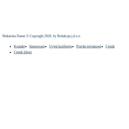
Makarska Danas © Copyright
2026
. by Redakcija j.d.o.o.
Kontakt
Impressum
Uvjeti korištenja
Pravila privatnosti
Cjenik
Cjenik Izbori