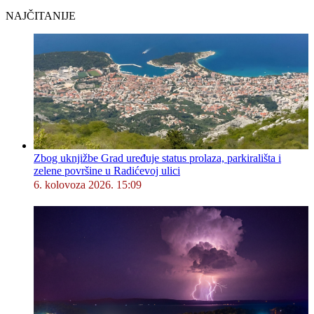
NAJČITANIJE
Zbog uknjižbe Grad uređuje status prolaza, parkirališta i
zelene površine u Radićevoj ulici
6. kolovoza 2026. 15:09