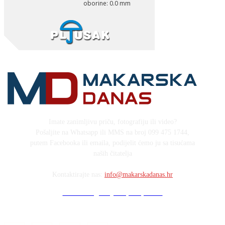
Imate zanimljivu priču, fotografiju ili video?
Pošaljite na Whatsapp ili MMS na broj 099 475 1744,
putem Facebooka ili emaila, podijelit ćemo ju sa tisućama
naših čitatelja
Kontaktirajte nas:
info@makarskadanas.hr
Stock images by Depositphotos