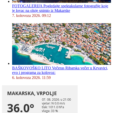
FOTOGALERIJA Pogledajte spektakularne fotografije koje
je lovac na oluje snimio iz Makarske
7. kolovoza 2026. 09:12
BAŠKOVOŠKO LITO Večeras Ribarska večer u Krvavici,
evo i programa za kolovoz:
6. kolovoza 2026. 11:59