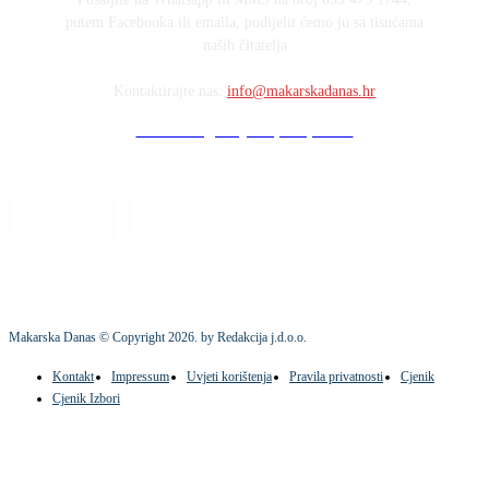
putem Facebooka ili emaila, podijelit ćemo ju sa tisućama
naših čitatelja
Kontaktirajte nas:
info@makarskadanas.hr
Stock images by Depositphotos
Makarska Danas © Copyright
2026
. by Redakcija j.d.o.o.
Kontakt
Impressum
Uvjeti korištenja
Pravila privatnosti
Cjenik
Cjenik Izbori