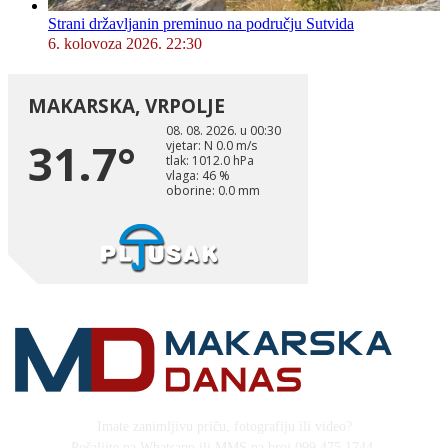
Strani državljanin preminuo na području Sutvida
6. kolovoza 2026. 22:30
Imate zanimljivu priču, fotografiju ili video?
Pošaljite na Whatsapp ili MMS na broj 099 475 1744,