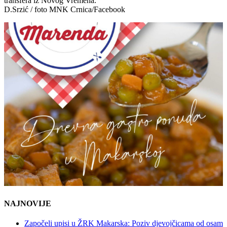
transfera iz Novog Vremena.
D.Srzić / foto MNK Crnica/Facebook
NAJNOVIJE
Započeli upisi u ŽRK Makarska: Poziv djevojčicama od osam