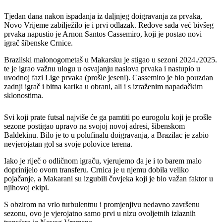
Tjedan dana nakon ispadanja iz daljnjeg doigravanja za prvaka,
Novo Vrijeme zabilježilo je i prvi odlazak. Redove sada već bivšeg
prvaka napustio je Arnon Santos Cassemiro, koji je postao novi
igrač šibenske Crnice.
Brazilski malonogometaš u Makarsku je stigao u sezoni 2024./2025.
te je igrao važnu ulogu u osvajanju naslova prvaka i nastupio u
uvodnoj fazi Lige prvaka (prošle jeseni). Cassemiro je bio pouzdan
zadnji igrač i bitna karika u obrani, ali i s izraženim napadačkim
sklonostima.
Svi koji prate futsal najviše će ga pamtiti po eurogolu koji je prošle
sezone postigao upravo na svojoj novoj adresi, šibenskom
Baldekinu. Bilo je to u polufinalu doigravanja, a Brazilac je zabio
nevjerojatan gol sa svoje polovice terena.
Iako je riječ o odličnom igraču, vjerujemo da je i to barem malo
doprinijelo ovom transferu. Crnica je u njemu dobila veliko
pojačanje, a Makarani su izgubili čovjeka koji je bio važan faktor u
njihovoj ekipi.
S obzirom na vrlo turbulentnu i promjenjivu nedavno završenu
sezonu, ovo je vjerojatno samo prvi u nizu ovoljetnih izlaznih