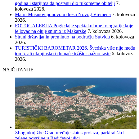
godina i starijima da postanu dio rukometne obitelji
7.
kolovoza 2026.
Marin Musinov ponovo u dresu Novog Vremena
7. kolovoza
2026.
FOTOGALERIJA Pogledajte spektakularne fotografije koje
je lovac na oluje snimio iz Makarske
7. kolovoza 2026.
Strani državljanin preminuo na području Sutvida
6. kolovoza
2026.
TURISTIČKI BAROMETAR 2026. Švedska više nije među
top 5, ali ukrajinsko i domaće tržište snažno raste
6. kolovoza
2026.
NAJČITANIJE
Zbog uknjižbe Grad uređuje status prolaza, parkirališta i
zelene površine u Radićevoj ulici