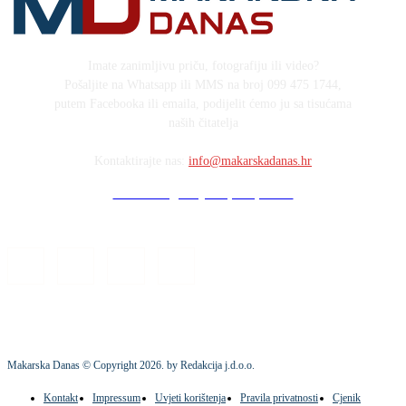
Imate zanimljivu priču, fotografiju ili video?
Pošaljite na Whatsapp ili MMS na broj 099 475 1744,
putem Facebooka ili emaila, podijelit ćemo ju sa tisućama
naših čitatelja
Kontaktirajte nas:
info@makarskadanas.hr
Stock images by Depositphotos
Makarska Danas © Copyright
2026
. by Redakcija j.d.o.o.
Kontakt
Impressum
Uvjeti korištenja
Pravila privatnosti
Cjenik