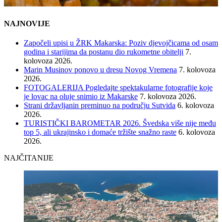
NAJNOVIJE
Započeli upisi u ŽRK Makarska: Poziv djevojčicama od osam
godina i starijima da postanu dio rukometne obitelji
7.
kolovoza 2026.
Marin Musinov ponovo u dresu Novog Vremena
7. kolovoza
2026.
FOTOGALERIJA Pogledajte spektakularne fotografije koje
je lovac na oluje snimio iz Makarske
7. kolovoza 2026.
Strani državljanin preminuo na području Sutvida
6. kolovoza
2026.
TURISTIČKI BAROMETAR 2026. Švedska više nije među
top 5, ali ukrajinsko i domaće tržište snažno raste
6. kolovoza
2026.
NAJČITANIJE