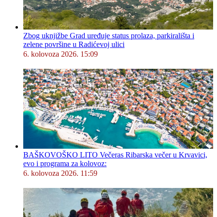
Zbog uknjižbe Grad uređuje status prolaza, parkirališta i
zelene površine u Radićevoj ulici
6. kolovoza 2026. 15:09
BAŠKOVOŠKO LITO Večeras Ribarska večer u Krvavici,
evo i programa za kolovoz:
6. kolovoza 2026. 11:59