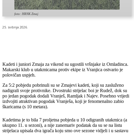
foto: HRNK Zmaj
25. svibnja 2026.
Kadeti i juniori Zmaja za vikend su ugostili vršnjake iz Omladinca.
Makarski klub u utakmicama protiv ekipe iz Vranjica ostvario je
polovičan uspjeh.
Za 5:2 pobjedu pobrinuli su se Zmajevi kadeti, koji su zasluženo
nadigrali svoje protivnike. Dvostruki strijelac boi je Rudež, dok su
po jedan pogodak dodali Vranješ, Ramljak i Najev. Posebno vrijedi
izdvojiti atraktivan pogodak Vranješa, koji je fenomenalno zabio
škaricama (s 10 metara).
Kadetima je to bila 7 proljetna pobjeda u 10 odigranih utakmica (a
ukupno 11. u sezoni), a nije zanemariv podatak da su se na listu
strijelaca upisala dva igrača koju smo ove sezone vidjeli i u sastavu