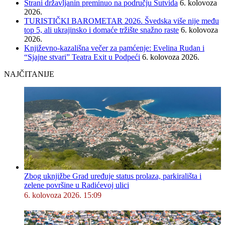
Strani državljanin preminuo na području Sutvida
6. kolovoza
2026.
TURISTIČKI BAROMETAR 2026. Švedska više nije među
top 5, ali ukrajinsko i domaće tržište snažno raste
6. kolovoza
2026.
Književno-kazališna večer za pamćenje: Evelina Rudan i
“Sjajne stvari” Teatra Exit u Podpeći
6. kolovoza 2026.
NAJČITANIJE
Zbog uknjižbe Grad uređuje status prolaza, parkirališta i
zelene površine u Radićevoj ulici
6. kolovoza 2026. 15:09