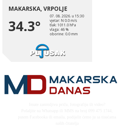
Imate zanimljivu priču, fotografiju ili video?
Pošaljite na Whatsapp ili MMS na broj 099 475 1744,
putem Facebooka ili emaila, podijelit ćemo ju sa tisućama
naših čitatelja