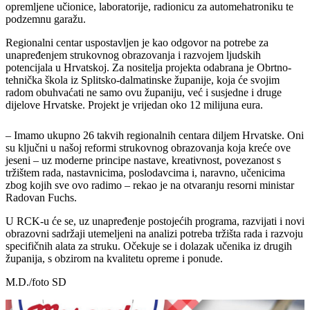
opremljene učionice, laboratorije, radionicu za automehatroniku te
podzemnu garažu.
Regionalni centar uspostavljen je kao odgovor na potrebe za
unapređenjem strukovnog obrazovanja i razvojem ljudskih
potencijala u Hrvatskoj. Za nositelja projekta odabrana je Obrtno-
tehnička škola iz Splitsko-dalmatinske županije, koja će svojim
radom obuhvaćati ne samo ovu županiju, već i susjedne i druge
dijelove Hrvatske. Projekt je vrijedan oko 12 milijuna eura.
– Imamo ukupno 26 takvih regionalnih centara diljem Hrvatske. Oni
su ključni u našoj reformi strukovnog obrazovanja koja kreće ove
jeseni – uz moderne principe nastave, kreativnost, povezanost s
tržištem rada, nastavnicima, poslodavcima i, naravno, učenicima
zbog kojih sve ovo radimo – rekao je na otvaranju resorni ministar
Radovan Fuchs.
U RCK-u će se, uz unapređenje postojećih programa, razvijati i novi
obrazovni sadržaji utemeljeni na analizi potreba tržišta rada i razvoju
specifičnih alata za struku. Očekuje se i dolazak učenika iz drugih
županija, s obzirom na kvalitetu opreme i ponude.
M.D./foto SD