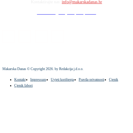
Kontaktirajte nas:
info@makarskadanas.hr
Stock images by Depositphotos
Makarska Danas © Copyright
2026
. by Redakcija j.d.o.o.
Kontakt
Impressum
Uvjeti korištenja
Pravila privatnosti
Cjenik
Cjenik Izbori