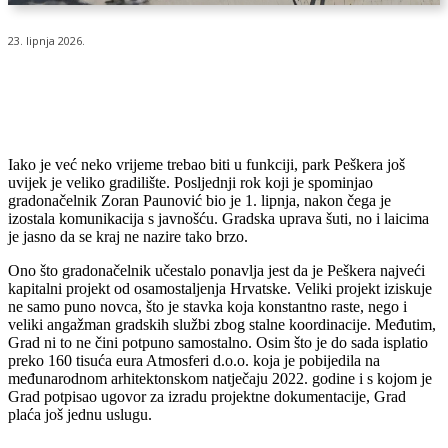
23. lipnja 2026.
Iako je već neko vrijeme trebao biti u funkciji, park Peškera još
uvijek je veliko gradilište. Posljednji rok koji je spominjao
gradonačelnik Zoran Paunović bio je 1. lipnja, nakon čega je
izostala komunikacija s javnošću. Gradska uprava šuti, no i laicima
je jasno da se kraj ne nazire tako brzo.
Ono što gradonačelnik učestalo ponavlja jest da je Peškera najveći
kapitalni projekt od osamostaljenja Hrvatske. Veliki projekt iziskuje
ne samo puno novca, što je stavka koja konstantno raste, nego i
veliki angažman gradskih službi zbog stalne koordinacije. Međutim,
Grad ni to ne čini potpuno samostalno. Osim što je do sada isplatio
preko 160 tisuća eura Atmosferi d.o.o. koja je pobijedila na
međunarodnom arhitektonskom natječaju 2022. godine i s kojom je
Grad potpisao ugovor za izradu projektne dokumentacije, Grad
plaća još jednu uslugu.