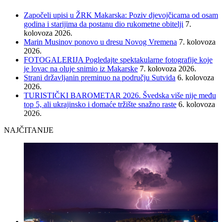
Započeli upisi u ŽRK Makarska: Poziv djevojčicama od osam
godina i starijima da postanu dio rukometne obitelji
7.
kolovoza 2026.
Marin Musinov ponovo u dresu Novog Vremena
7. kolovoza
2026.
FOTOGALERIJA Pogledajte spektakularne fotografije koje
je lovac na oluje snimio iz Makarske
7. kolovoza 2026.
Strani državljanin preminuo na području Sutvida
6. kolovoza
2026.
TURISTIČKI BAROMETAR 2026. Švedska više nije među
top 5, ali ukrajinsko i domaće tržište snažno raste
6. kolovoza
2026.
NAJČITANIJE