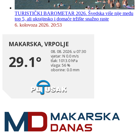
TURISTIČKI BAROMETAR 2026. Švedska više nije među
top 5, ali ukrajinsko i domaće tržište snažno raste
6. kolovoza 2026. 20:53