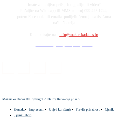
Imate zanimljivu priču, fotografiju ili video?
Pošaljite na Whatsapp ili MMS na broj 099 475 1744,
putem Facebooka ili emaila, podijelit ćemo ju sa tisućama
naših čitatelja
Kontaktirajte nas:
info@makarskadanas.hr
Stock images by Depositphotos
Makarska Danas © Copyright
2026
. by Redakcija j.d.o.o.
Kontakt
Impressum
Uvjeti korištenja
Pravila privatnosti
Cjenik
Cjenik Izbori