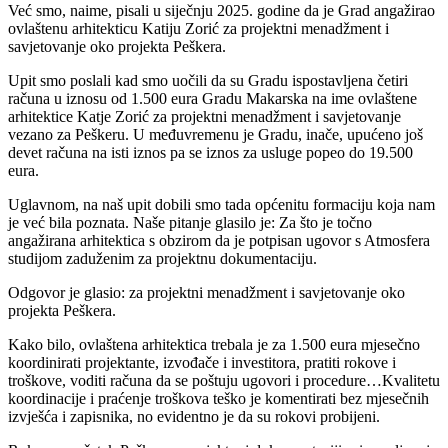
Već smo, naime, pisali u siječnju 2025. godine da je Grad angažirao
ovlaštenu arhitekticu Katiju Zorić za projektni menadžment i
savjetovanje oko projekta Peškera.
Upit smo poslali kad smo uočili da su Gradu ispostavljena četiri
računa u iznosu od 1.500 eura Gradu Makarska na ime ovlaštene
arhitektice Katje Zorić za projektni menadžment i savjetovanje
vezano za
Pe
škeru. U međuvremenu je Gradu, inače, upućeno još
devet računa na isti iznos pa se iznos za usluge popeo do 19.500
eura.
Uglavnom, na naš upit dobili smo tada općenitu formaciju koja nam
je već bila poznata. Naše pitanje glasilo je: Za što je točno
angažirana arhitektica s obzirom da je potpisan ugovor s Atmosfera
studijom zaduženim za projektnu dokumentaciju.
Odgovor je glasio: za projektni menadžment i savjetovanje oko
projekta Peškera.
Kako bilo, ovlaštena arhitektica trebala je za 1.500 eura mjesečno
koordinirati projektante, izvođače i investitora, pratiti rokove i
troškove, voditi računa da se poštuju ugovori i procedure…Kvalitetu
koordinacije i praćenje troškova teško je komentirati bez mjesečnih
izvješća i zapisnika, no evidentno je da su rokovi probijeni.