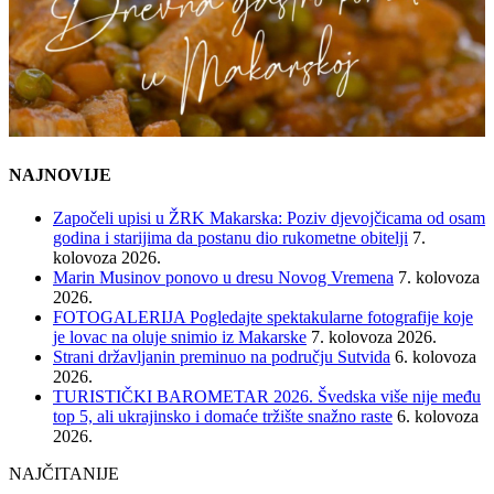
NAJNOVIJE
Započeli upisi u ŽRK Makarska: Poziv djevojčicama od osam
godina i starijima da postanu dio rukometne obitelji
7.
kolovoza 2026.
Marin Musinov ponovo u dresu Novog Vremena
7. kolovoza
2026.
FOTOGALERIJA Pogledajte spektakularne fotografije koje
je lovac na oluje snimio iz Makarske
7. kolovoza 2026.
Strani državljanin preminuo na području Sutvida
6. kolovoza
2026.
TURISTIČKI BAROMETAR 2026. Švedska više nije među
top 5, ali ukrajinsko i domaće tržište snažno raste
6. kolovoza
2026.
NAJČITANIJE