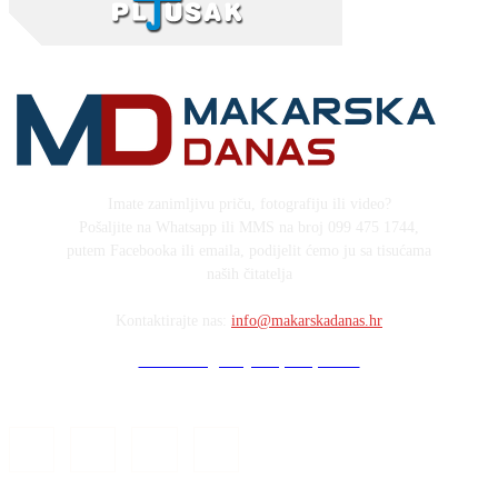
Imate zanimljivu priču, fotografiju ili video?
Pošaljite na Whatsapp ili MMS na broj 099 475 1744,
putem Facebooka ili emaila, podijelit ćemo ju sa tisućama
naših čitatelja
Kontaktirajte nas:
info@makarskadanas.hr
Stock images by Depositphotos