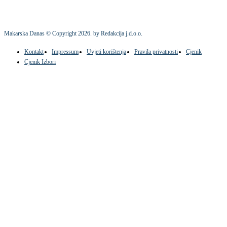
Makarska Danas © Copyright
2026
. by Redakcija j.d.o.o.
Kontakt
Impressum
Uvjeti korištenja
Pravila privatnosti
Cjenik
Cjenik Izbori