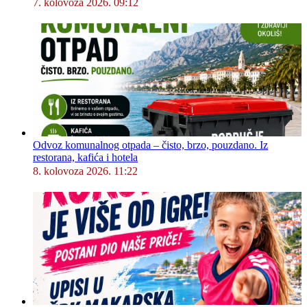
7. kolovoza 2026. 09:12
Odvoz komunalnog otpada – čisto, brzo, pouzdano. Iz
restorana, kafića i hotela
8. kolovoza 2026. 11:22