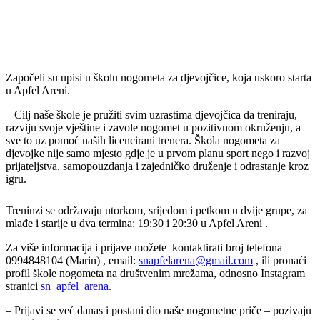
Započeli su upisi u školu nogometa za djevojčice, koja uskoro starta
u Apfel Areni.
– Cilj naše škole je pružiti svim uzrastima djevojčica da treniraju,
razviju svoje vještine i zavole nogomet u pozitivnom okruženju, a
sve to uz pomoć naših licencirani trenera. Škola nogometa za
djevojke nije samo mjesto gdje je u prvom planu sport nego i razvoj
prijateljstva, samopouzdanja i zajedničko druženje i odrastanje kroz
igru.
Treninzi se održavaju utorkom, srijedom i petkom u dvije grupe, za
mlađe i starije u dva termina: 19:30 i 20:30 u Apfel Areni .
Za više informacija i prijave možete kontaktirati broj telefona
0994848104 (Marin) , email:
snapfelarena@gmail.com
, ili pronaći
profil škole nogometa na društvenim mrežama, odnosno Instagram
stranici
sn_apfel_arena
.
– Prijavi se već danas i postani dio naše nogometne priče – pozivaju