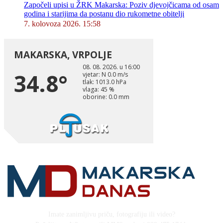
Započeli upisi u ŽRK Makarska: Poziv djevojčicama od osam
godina i starijima da postanu dio rukometne obitelji
7. kolovoza 2026. 15:58
Imate zanimljivu priču, fotografiju ili video?