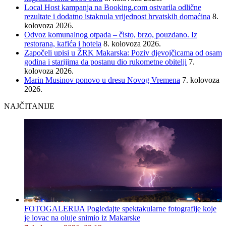
Local Host kampanja na Booking.com ostvarila odlične
rezultate i dodatno istaknula vrijednost hrvatskih domaćina
8.
kolovoza 2026.
Odvoz komunalnog otpada – čisto, brzo, pouzdano. Iz
restorana, kafića i hotela
8. kolovoza 2026.
Započeli upisi u ŽRK Makarska: Poziv djevojčicama od osam
godina i starijima da postanu dio rukometne obitelji
7.
kolovoza 2026.
Marin Musinov ponovo u dresu Novog Vremena
7. kolovoza
2026.
NAJČITANIJE
FOTOGALERIJA Pogledajte spektakularne fotografije koje
je lovac na oluje snimio iz Makarske