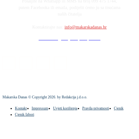
Pošaljite na Whatsapp ili MMS na broj 099 475 1744,
putem Facebooka ili emaila, podijelit ćemo ju sa tisućama
naših čitatelja
Kontaktirajte nas:
info@makarskadanas.hr
Stock images by Depositphotos
Makarska Danas © Copyright
2026
. by Redakcija j.d.o.o.
Kontakt
Impressum
Uvjeti korištenja
Pravila privatnosti
Cjenik
Cjenik Izbori