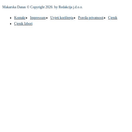
Makarska Danas © Copyright
2026
. by Redakcija j.d.o.o.
Kontakt
Impressum
Uvjeti korištenja
Pravila privatnosti
Cjenik
Cjenik Izbori