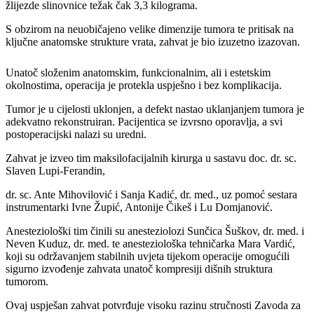
žlijezde slinovnice težak čak 3,3 kilograma.
S obzirom na neuobičajeno velike dimenzije tumora te pritisak na
ključne anatomske strukture vrata, zahvat je bio izuzetno izazovan.
Unatoč složenim anatomskim, funkcionalnim, ali i estetskim
okolnostima, operacija je protekla uspješno i bez komplikacija.
Tumor je u cijelosti uklonjen, a defekt nastao uklanjanjem tumora je
adekvatno rekonstruiran. Pacijentica se izvrsno oporavlja, a svi
postoperacijski nalazi su uredni.
Zahvat je izveo tim maksilofacijalnih kirurga u sastavu doc. dr. sc.
Slaven Lupi-Ferandin,
dr. sc. Ante Mihovilović i Sanja Kadić, dr. med., uz pomoć sestara
instrumentarki Ivne Župić, Antonije Čikeš i Lu Domjanović.
Anesteziološki tim činili su anesteziolozi Sunčica Šuškov, dr. med. i
Neven Kuduz, dr. med. te anesteziološka tehničarka Mara Vardić,
koji su održavanjem stabilnih uvjeta tijekom operacije omogućili
sigurno izvođenje zahvata unatoč kompresiji dišnih struktura
tumorom.
Ovaj uspješan zahvat potvrđuje visoku razinu stručnosti Zavoda za