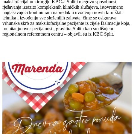
maksilofacijalnu kirurgiju KBC-a Split i njegovu sposobnost
rješavanja izrazito kompleksnih kliničkih slučajeva, istovremeno
naglašavajući kontinuirani napredak u uvođenju novih kirurških
tehnika i izvođenju sve složenijih zahvata, čime se osigurava
vrhunska skrb za maksilofacijalne pacijente iz cijele Dalmacije koja,
po pitanju ove specijalnosti, gravitira Splitu kao središnjem
regionalnom referentnom centru – objavili su iz KBC Split.