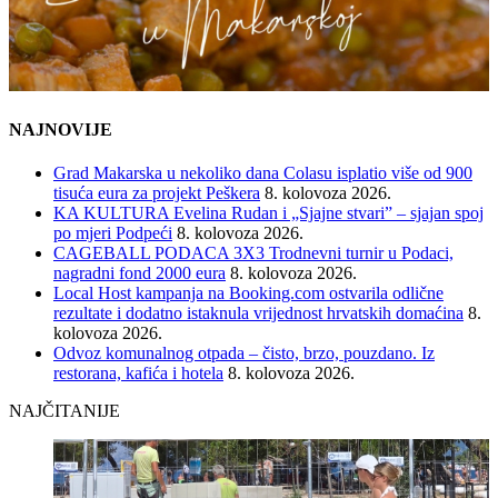
NAJNOVIJE
Grad Makarska u nekoliko dana Colasu isplatio više od 900
tisuća eura za projekt Peškera
8. kolovoza 2026.
KA KULTURA Evelina Rudan i „Sjajne stvari” – sjajan spoj
po mjeri Podpeći
8. kolovoza 2026.
CAGEBALL PODACA 3X3 Trodnevni turnir u Podaci,
nagradni fond 2000 eura
8. kolovoza 2026.
Local Host kampanja na Booking.com ostvarila odlične
rezultate i dodatno istaknula vrijednost hrvatskih domaćina
8.
kolovoza 2026.
Odvoz komunalnog otpada – čisto, brzo, pouzdano. Iz
restorana, kafića i hotela
8. kolovoza 2026.
NAJČITANIJE