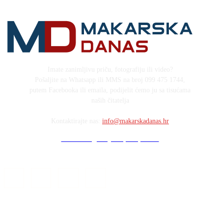
Imate zanimljivu priču, fotografiju ili video?
Pošaljite na Whatsapp ili MMS na broj 099 475 1744,
putem Facebooka ili emaila, podijelit ćemo ju sa tisućama
naših čitatelja
Kontaktirajte nas:
info@makarskadanas.hr
Stock images by Depositphotos