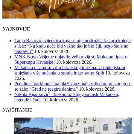
NAJNOVIJE
Tanja Baković, vijećnica koja se nije pridružila šestoro kolega
s liste: “Na kraju neće biti važno tko je bio čiji, nego što smo
napravili”
10. kolovoza 2026.
MNK Novo Vrijeme objavilo veliku vijest: Makarani ipak u
Superkupu Hrvatske!
10. kolovoza 2026.
Makarska u samom vrhu hrvatskog turizma: U obiteljskom
smještaju više noćenja u srpnju imao samo Split
10. kolovoza
2026.
Pedaline “parkirane” na plaži zauzimaju vrijedan prostor, gosti
se žale: “Grad ne reagira danima”
10. kolovoza 2026.
Nikola Bijanković – biskup uz kojeg su rasli Makarska,
legende i čuda
10. kolovoza 2026.
NAJČITANIJE