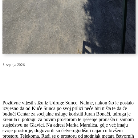
6. srpnja 2026.
Pozitivne vijesti stižu iz Udruge Sunce. Naime, nakon što je postalo
izvjesno da od Kuće Sunca po svoj prilici neće biti ništa te da će
budući Centar za socijalne usluge koristiti Juran Bonači, udruga je
krenula u potragu za novim prostorom te rješenje pronašla u samom
susjedstvu na Glavici. Na adresi Marka Marulića, gdje već imaju
svoje prostorije, dogovorili su četverogodišnji najam u bivšem
prostoru Telekoma. Radi se o prostoru od stotinjak metara četvornih