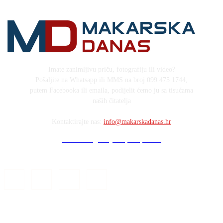
Imate zanimljivu priču, fotografiju ili video?
Pošaljite na Whatsapp ili MMS na broj 099 475 1744,
putem Facebooka ili emaila, podijelit ćemo ju sa tisućama
naših čitatelja
Kontaktirajte nas:
info@makarskadanas.hr
Stock images by Depositphotos