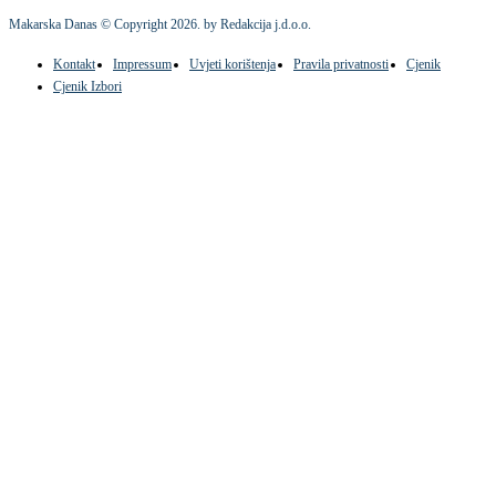
Makarska Danas © Copyright
2026
. by Redakcija j.d.o.o.
Kontakt
Impressum
Uvjeti korištenja
Pravila privatnosti
Cjenik
Cjenik Izbori