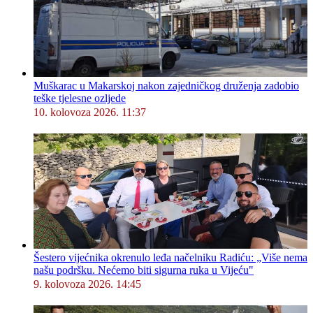
Muškarac u Makarskoj nakon zajedničkog druženja zadobio
teške tjelesne ozljede
10. kolovoza 2026. 11:37
Šestero vijećnika okrenulo leđa načelniku Radiću: „Više nema
našu podršku. Nećemo biti sigurna ruka u Vijeću"
9. kolovoza 2026. 14:45