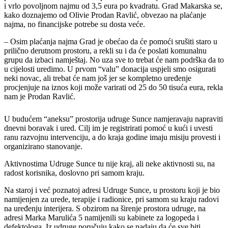
i vrlo povoljnom najmu od 3,5 eura po kvadratu. Grad Makarska se,
kako doznajemo od Olivie Prodan Ravlić, obvezao na plaćanje
najma, no financijske potrebe su dosta veće.
– Osim plaćanja najma Grad je obećao da će pomoći srušiti staro u
prilično derutnom prostoru, a rekli su i da će poslati komunalnu
grupu da izbaci namještaj. No uza sve to trebat će nam podrška da to
u cijelosti uredimo. U prvom “valu” donacija uspjeli smo osigurati
neki novac, ali trebat će nam još jer se kompletno uređenje
procjenjuje na iznos koji može varirati od 25 do 50 tisuća eura, rekla
nam je Prodan Ravlić.
U budućem “aneksu” prostorija udruge Sunce namjeravaju napraviti
dnevni boravak i ured. Cilj im je registrirati pomoć u kući i uvesti
ranu razvojnu intervenciju, a do kraja godine imaju misiju provesti i
organizirano stanovanje.
Aktivnostima Udruge Sunce tu nije kraj, ali neke aktivnosti su, na
radost korisnika, doslovno pri samom kraju.
Na staroj i već poznatoj adresi Udruge Sunce, u prostoru koji je bio
namijenjen za urede, terapije i radionice, pri samom su kraju radovi
na uređenju interijera. S obzirom na širenje prostora udruge, na
adresi Marka Marulića 5 namijenili su kabinete za logopeda i
defektologa. Iz udruge poručuju kako se nadaju da će sve biti