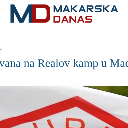
RIVIJERA
VIJESTI
MOZAIK
MAKARSKA
SPOR
u
zvana na Realov kamp u Ma