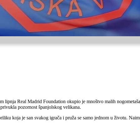
 lipnja Real Madrid Foundation okupio je mnoštvo malih nogometaša, n
a privukla pozornost španjolskog velikana.
 priliku koja je san svakog igrača i pruža se samo jednom u životu. Naim