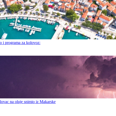
i programa za kolovoz:
ovac na oluje snimio iz Makarske