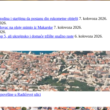
ina i starijima da postanu dio rukometne obitelji
7. kolovoza 2026.
2026.
ovac na oluje snimio iz Makarske
7. kolovoza 2026.
026.
ali ukrajinsko i domaće tržište snažno raste
6. kolovoza 2026.
 površine u Radićevoj ulici