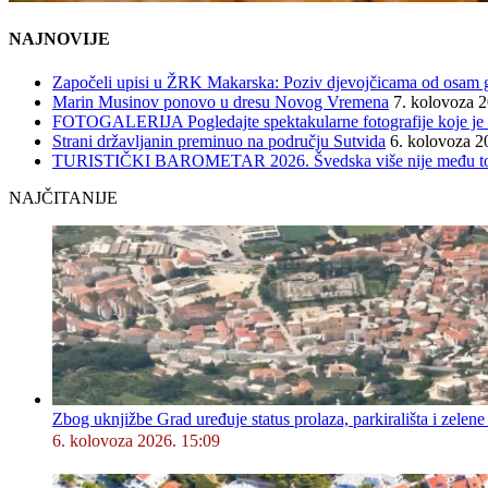
NAJNOVIJE
Započeli upisi u ŽRK Makarska: Poziv djevojčicama od osam god
Marin Musinov ponovo u dresu Novog Vremena
7. kolovoza 
FOTOGALERIJA Pogledajte spektakularne fotografije koje je l
Strani državljanin preminuo na području Sutvida
6. kolovoza 2
TURISTIČKI BAROMETAR 2026. Švedska više nije među top 5, 
NAJČITANIJE
Zbog uknjižbe Grad uređuje status prolaza, parkirališta i zelene
6. kolovoza 2026. 15:09