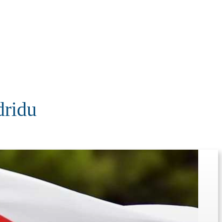
KOLUMNE
MORE
T
dridu