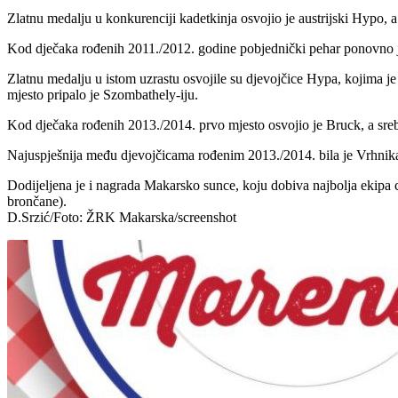
Zlatnu medalju u konkurenciji kadetkinja osvojio je austrijski Hypo, a 
Kod dječaka rođenih 2011./2012. godine pobjednički pehar ponovno j
Zlatnu medalju u istom uzrastu osvojile su djevojčice Hypa, kojima je t
mjesto pripalo je Szombathely-iju.
Kod dječaka rođenih 2013./2014. prvo mjesto osvojio je Bruck, a sre
Najuspješnija među djevojčicama rođenim 2013./2014. bila je Vrhnika
Dodijeljena je i nagrada Makarsko sunce, koju dobiva najbolja ekipa cj
brončane).
D.Srzić/Foto: ŽRK Makarska/screenshot