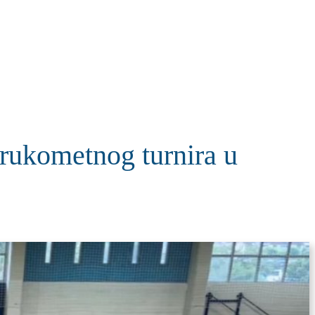
KOLUMNE
MORE
T
 rukometnog turnira u