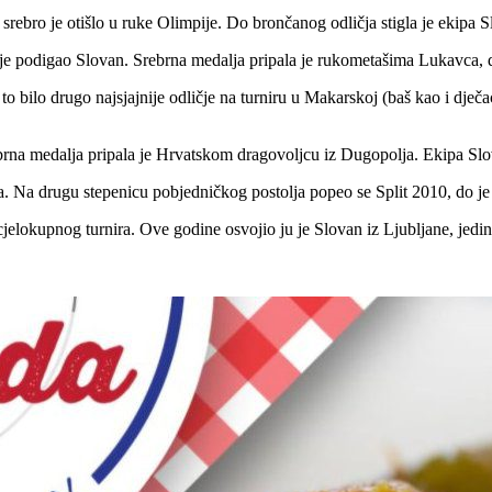
srebro je otišlo u ruke Olimpije. Do brončanog odličja stigla je ekipa S
e podigao Slovan. Srebrna medalja pripala je rukometašima Lukavca, d
o bilo drugo najsjajnije odličje na turniru u Makarskoj (baš kao i dječa
brna medalja pripala je Hrvatskom dragovoljcu iz Dugopolja. Ekipa Slo
. Na drugu stepenicu pobjedničkog postolja popeo se Split 2010, do je 
elokupnog turnira. Ove godine osvojio ju je Slovan iz Ljubljane, jedini k