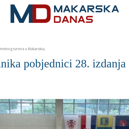
RIVIJERA
VIJESTI
MOZAIK
MAKARSKA
SPOR
kometnog turnira u Makarskoj
nika pobjednici 28. izdanja