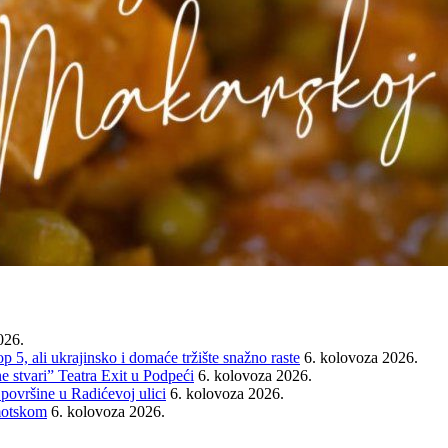
026.
ali ukrajinsko i domaće tržište snažno raste
6. kolovoza 2026.
e stvari” Teatra Exit u Podpeći
6. kolovoza 2026.
 površine u Radićevoj ulici
6. kolovoza 2026.
Imotskom
6. kolovoza 2026.