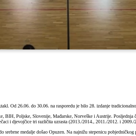
kl. Od 26.06. do 30.06. na rasporedu je bilo 28. izdanje tradicionalnog
 BIH, Poljske, Slovenije, Mađarske, Norveške i Austrije. Posljednja če
aci i djevojčice tri različita uzrasta (2013./2014., 2011./2012. i 2009./
 do srebrne medalje došao Opuzen. Na najnižu stepenicu pobjedničkog p