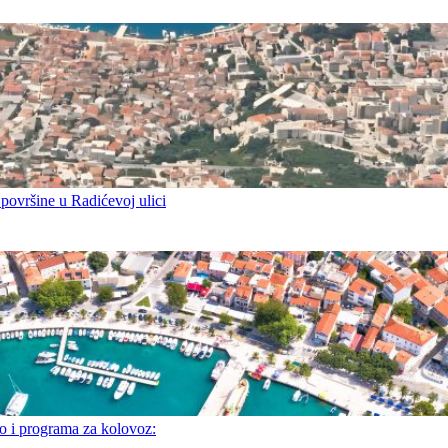
 površine u Radićevoj ulici
i programa za kolovoz: