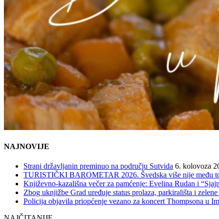
NAJNOVIJE
Strani državljanin preminuo na području Sutvida
6. kolovoza 2
TURISTIČKI BAROMETAR 2026. Švedska više nije među top 5, 
Književno-kazališna večer za pamćenje: Evelina Rudan i “Sjajn
Zbog uknjižbe Grad uređuje status prolaza, parkirališta i zelene
Policija objavila priopćenje vezano za koncert Thompsona u 
NAJČITANIJE