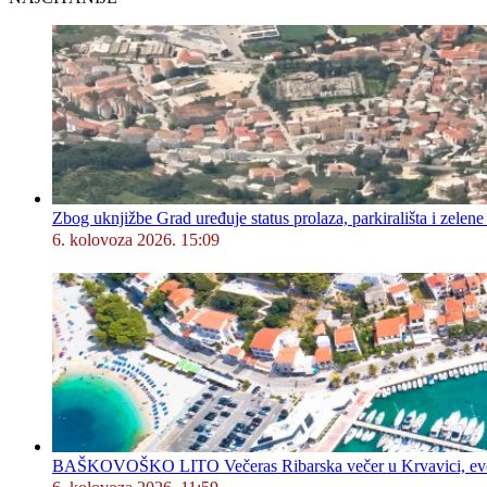
Zbog uknjižbe Grad uređuje status prolaza, parkirališta i zelene
6. kolovoza 2026. 15:09
BAŠKOVOŠKO LITO Večeras Ribarska večer u Krvavici, evo 