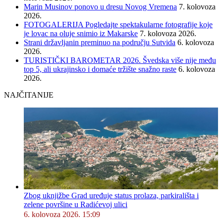
Marin Musinov ponovo u dresu Novog Vremena
7. kolovoza
2026.
FOTOGALERIJA Pogledajte spektakularne fotografije koje
je lovac na oluje snimio iz Makarske
7. kolovoza 2026.
Strani državljanin preminuo na području Sutvida
6. kolovoza
2026.
TURISTIČKI BAROMETAR 2026. Švedska više nije među
top 5, ali ukrajinsko i domaće tržište snažno raste
6. kolovoza
2026.
NAJČITANIJE
Zbog uknjižbe Grad uređuje status prolaza, parkirališta i
zelene površine u Radićevoj ulici
6. kolovoza 2026. 15:09