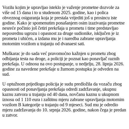
Vozilu kojim je upravljao isteklo je važenje prometne dozvole za
više od 15 dana i to u studenom 2025. godine, kao i polica
obveznog osiguranja koja je prestala vrijediti još u prosincu iste
godine. Kako je spomenutim ponašanjem osim izazivanja prometne
nesreće počinio još četiri prekršaja u prometu i time predstavljao
neposrednu ugrozu i opasnost za druge sudionike, isključen je iz
prometa i uhićen, a izdana mu je i naredba zabrane upravljanja
motornim vozilom u trajanju od dvanaest sati.
Muškarac je do sada već pravomoćno kažnjen u prometu zbog
odbijanja testa na droge, a policiji je poznat kao ponavljač raznih
prekršaja. U odnosu na ovo postupanje, u nedjelju, 28. lipnja 2026.
godine za navedene prekršaje u žurnom postupku je odveden na
sud.
U optužnom prijedlogu policija je sudu predložila da vozaču zbog
opasnosti od ponavljanja prekršaja odredi zadržavanje, ukupnu
kaznu zatvora u trajanju od 40 dana, novčanu kaznu u ukupnom
iznosu od 1 110 eura i zaštitnu mjeru zabrane upravljanja motornim
vozilom B kategorije u trajanju od 9 mjeseci. Sud mu je odredio
mjeru zadržavanja do 10. srpnja 2026. godine, nakon čega je predan
u zatvor.