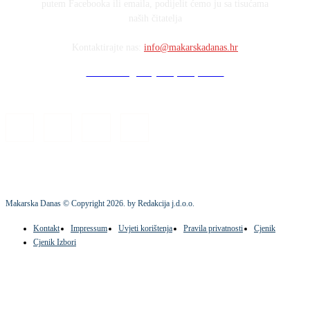
putem Facebooka ili emaila, podijelit ćemo ju sa tisućama
naših čitatelja
Kontaktirajte nas:
info@makarskadanas.hr
Stock images by Depositphotos
Makarska Danas © Copyright
2026
. by Redakcija j.d.o.o.
Kontakt
Impressum
Uvjeti korištenja
Pravila privatnosti
Cjenik
Cjenik Izbori