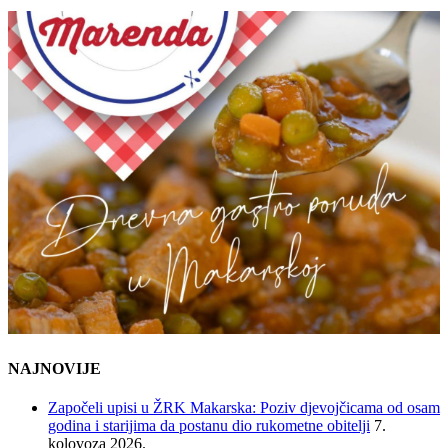
NAJNOVIJE
Započeli upisi u ŽRK Makarska: Poziv djevojčicama od osam
godina i starijima da postanu dio rukometne obitelji
7.
kolovoza 2026.