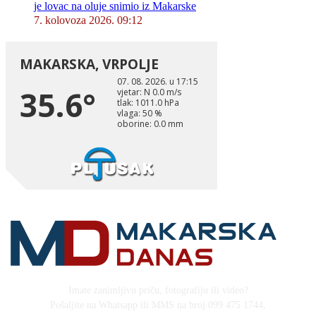
je lovac na oluje snimio iz Makarske
7. kolovoza 2026. 09:12
Imate zanimljivu priču, fotografiju ili video?
Pošaljite na Whatsapp ili MMS na broj 099 475 1744,