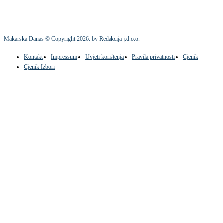
Makarska Danas © Copyright
2026
. by Redakcija j.d.o.o.
Kontakt
Impressum
Uvjeti korištenja
Pravila privatnosti
Cjenik
Cjenik Izbori