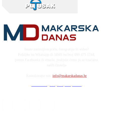
Imate zanimljivu priču, fotografiju ili video?
Pošaljite na Whatsapp ili MMS na broj 099 475 1744,
putem Facebooka ili emaila, podijelit ćemo ju sa tisućama
naših čitatelja
Kontaktirajte nas:
info@makarskadanas.hr
Stock images by Depositphotos