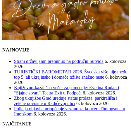
NAJNOVIJE
Strani državljanin preminuo na području Sutvida
6. kolovoza
2026.
TURISTIČKI BAROMETAR 2026. Švedska više nije među
top 5, ali ukrajinsko i domaće tržište snažno raste
6. kolovoza
2026.
Književno-kazališna večer za pamćenje: Evelina Rudan i
“Sjajne stvari” Teatra Exit u Podpeći
6. kolovoza 2026.
Zbog uknjižbe Grad uređuje status prolaza, parkirališta i
zelene površine u Radićevoj ulici
6. kolovoza 2026.
Policija objavila priopćenje vezano za koncert Thompsona u
Imotskom
6. kolovoza 2026.
NAJČITANIJE