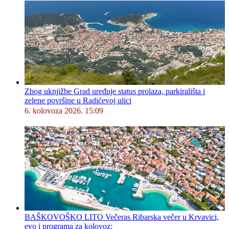
Zbog uknjižbe Grad uređuje status prolaza, parkirališta i
zelene površine u Radićevoj ulici
6. kolovoza 2026. 15:09
BAŠKOVOŠKO LITO Večeras Ribarska večer u Krvavici,
evo i programa za kolovoz: