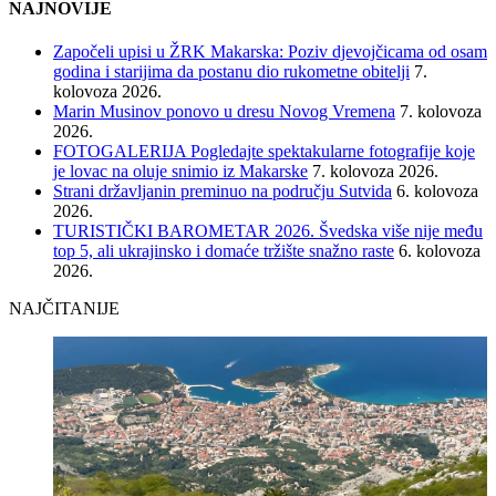
NAJNOVIJE
Započeli upisi u ŽRK Makarska: Poziv djevojčicama od osam
godina i starijima da postanu dio rukometne obitelji
7.
kolovoza 2026.
Marin Musinov ponovo u dresu Novog Vremena
7. kolovoza
2026.
FOTOGALERIJA Pogledajte spektakularne fotografije koje
je lovac na oluje snimio iz Makarske
7. kolovoza 2026.
Strani državljanin preminuo na području Sutvida
6. kolovoza
2026.
TURISTIČKI BAROMETAR 2026. Švedska više nije među
top 5, ali ukrajinsko i domaće tržište snažno raste
6. kolovoza
2026.
NAJČITANIJE