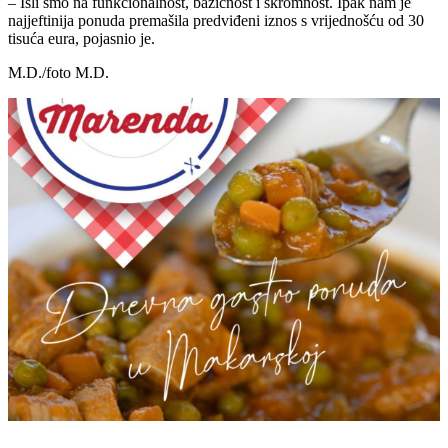
– Išli smo na funkcionalnost, bazičnost i skromnost. Ipak nam je
najjeftinija ponuda premašila predviđeni iznos s vrijednošću od 30
tisuća eura, pojasnio je.
M.D./foto M.D.