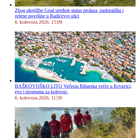
Zbog uknjižbe Grad uređuje status prolaza, parkirališta i
zelene površine u Radićevoj ulici
6. kolovoza 2026. 15:09
BAŠKOVOŠKO LITO Večeras Ribarska večer u Krvavici,
evo i programa za kolovoz:
6. kolovoza 2026. 11:59