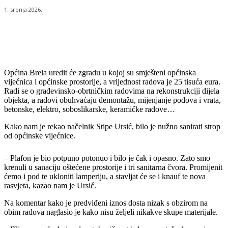
1. srpnja 2026.
Općina Brela uredit će zgradu u kojoj su smješteni općinska
vijećnica i općinske prostorije, a vrijednost radova je 25 tisuća eura.
Radi se o građevinsko-obrtničkim radovima na rekonstrukciji dijela
objekta, a radovi obuhvaćaju demontažu, mijenjanje podova i vrata,
betonske, elektro, soboslikarske, keramičke radove…
Kako nam je rekao načelnik Stipe Ursić, bilo je nužno sanirati strop
od općinske vijećnice.
– Plafon je bio potpuno potonuo i bilo je čak i opasno. Zato smo
krenuli u sanaciju oštećene prostorije i tri sanitarna čvora. Promijenit
ćemo i pod te ukloniti lamperiju, a stavljat će se i knauf te nova
rasvjeta, kazao nam je Ursić.
Na komentar kako je predviđeni iznos dosta nizak s obzirom na
obim radova naglasio je kako nisu željeli nikakve skupe materijale.