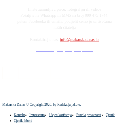
Imate zanimljivu priču, fotografiju ili video?
Pošaljite na Whatsapp ili MMS na broj 099 475 1744,
putem Facebooka ili emaila, podijelit ćemo ju sa tisućama
naših čitatelja
Kontaktirajte nas:
info@makarskadanas.hr
Stock images by Depositphotos
Makarska Danas © Copyright
2026
. by Redakcija j.d.o.o.
Kontakt
Impressum
Uvjeti korištenja
Pravila privatnosti
Cjenik
Cjenik Izbori