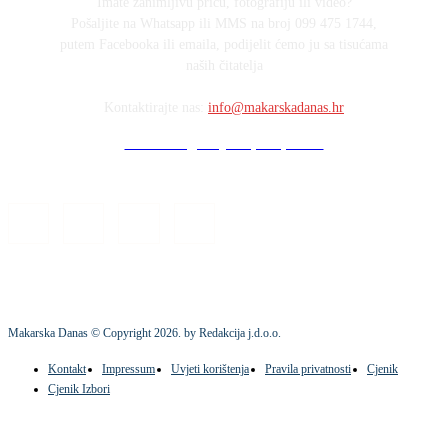
Imate zanimljivu priču, fotografiju ili video?
Pošaljite na Whatsapp ili MMS na broj 099 475 1744,
putem Facebooka ili emaila, podijelit ćemo ju sa tisućama
naših čitatelja
Kontaktirajte nas:
info@makarskadanas.hr
Stock images by Depositphotos
Makarska Danas © Copyright
2026
. by Redakcija j.d.o.o.
Kontakt
Impressum
Uvjeti korištenja
Pravila privatnosti
Cjenik
Cjenik Izbori