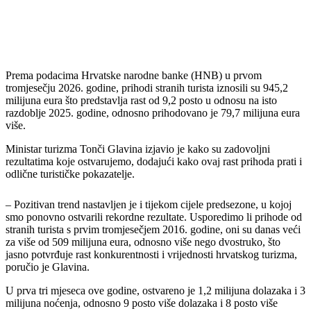
Prema podacima Hrvatske narodne banke (HNB) u prvom
tromjesečju 2026. godine, prihodi stranih turista iznosili su 945,2
milijuna eura što predstavlja rast od 9,2 posto u odnosu na isto
razdoblje 2025. godine, odnosno prihodovano je 79,7 milijuna eura
više.
Ministar turizma Tonči Glavina izjavio je kako su zadovoljni
rezultatima koje ostvarujemo, dodajući kako ovaj rast prihoda prati i
odlične turističke pokazatelje.
– Pozitivan trend nastavljen je i tijekom cijele predsezone, u kojoj
smo ponovno ostvarili rekordne rezultate. Usporedimo li prihode od
stranih turista s prvim tromjesečjem 2016. godine, oni su danas veći
za više od 509 milijuna eura, odnosno više nego dvostruko, što
jasno potvrđuje rast konkurentnosti i vrijednosti hrvatskog turizma,
poručio je Glavina.
U prva tri mjeseca ove godine, ostvareno je 1,2 milijuna dolazaka i 3
milijuna noćenja, odnosno 9 posto više dolazaka i 8 posto više