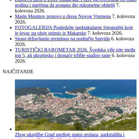
godina i starijima da postanu dio rukometne obitelji
7.
kolovoza 2026.
Marin Musinov ponovo u dresu Novog Vremena
7. kolovoza
2026.
FOTOGALERIJA Pogledajte spektakularne fotografije koje
je lovac na oluje snimio iz Makarske
7. kolovoza 2026.
Strani državljanin preminuo na području Sutvida
6. kolovoza
2026.
TURISTIČKI BAROMETAR 2026. Švedska više nije među
top 5, ali ukrajinsko i domaće tržište snažno raste
6. kolovoza
2026.
NAJČITANIJE
Zbog uknjižbe Grad uređuje status prolaza, parkirališta i