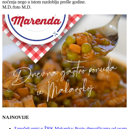
noćenja nego u istom razdoblju prošle godine.
M.D./foto M.D.
NAJNOVIJE
Započeli upisi u ŽRK Makarska: Poziv djevojčicama od osam